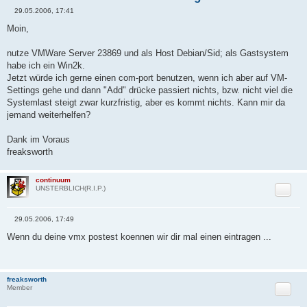
29.05.2006, 17:41
B
e
Moin,
i
t
r
nutze VMWare Server 23869 und als Host Debian/Sid; als Gastsystem
a
habe ich ein Win2k.
g
Jetzt würde ich gerne einen com-port benutzen, wenn ich aber auf VM-
Settings gehe und dann "Add" drücke passiert nichts, bzw. nicht viel die
Systemlast steigt zwar kurzfristig, aber es kommt nichts. Kann mir da
jemand weiterhelfen?
Dank im Voraus
freaksworth
continuum
Zitat
UNSTERBLICH(R.I.P.)
29.05.2006, 17:49
B
e
Wenn du deine vmx postest koennen wir dir mal einen eintragen ...
i
t
r
a
g
freaksworth
Zitat
Member