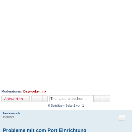
Moderatoren:
Dayworker
,
irix
Antworten
6 Beiträge • Seite
1
von
1
freaksworth
Zitat
Member
Probleme mit com Port Einrichtung