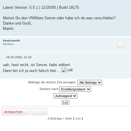
checkpoint.vmState = "Windows 2000 Professional.vmss"
Latest Version: 5.5.1 | 12/20/05 | Build 19175
Meinst Du den VMWare Server oder habe ich da was verschlafen?
Danke und Gruß,
Martin
freaksworth
Zitat
Member
29.05.2006, 21:43
B
e
uah, hast recht, ist Server, habs editiert.
i
Dann bin ich ja auch falsch hier....
t
r
a
g
Beiträge der letzten Zeit anzeigen:
Sortiere nach
Antworten
6 Beiträge • Seite
1
von
1