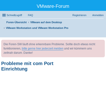
VMware-Forum
Schnellzugriff
FAQ
Registrieren
Anmelden
Foren-Übersicht
VMware auf dem Desktop
VMware Workstation und VMware Workstation Pro
uc
Die Foren-SW läuft ohne erkennbare Probleme. Sollte doch etwas nicht
he
funktionieren,
bitte gerne hier jederzeit melden
und wir kümmern uns
zeitnah darum. Danke!
Probleme mit com Port
Einrichtung