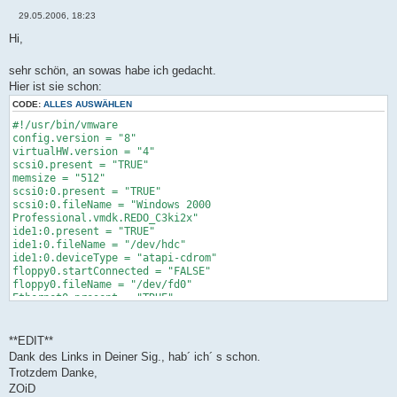
29.05.2006, 18:23
B
e
Hi,
i
t
r
sehr schön, an sowas habe ich gedacht.
a
Hier ist sie schon:
g
CODE:
ALLES AUSWÄHLEN
#!/usr/bin/vmware
config.version = "8"
virtualHW.version = "4"
scsi0.present = "TRUE"
memsize = "512"
scsi0:0.present = "TRUE"
scsi0:0.fileName = "Windows 2000
Professional.vmdk.REDO_C3ki2x"
ide1:0.present = "TRUE"
ide1:0.fileName = "/dev/hdc"
ide1:0.deviceType = "atapi-cdrom"
floppy0.startConnected = "FALSE"
floppy0.fileName = "/dev/fd0"
Ethernet0.present = "TRUE"
sound.present = "TRUE"
displayName = "Windows 2000 Professional"
guestOS = "win2000pro"
**EDIT**
priority.grabbed = "normal"
Dank des Links in Deiner Sig., hab´ ich´ s schon.
priority.ungrabbed = "normal"
Trotzdem Danke,
powerType.powerOff = "default"
ZOiD
powerType.powerOn = "default"