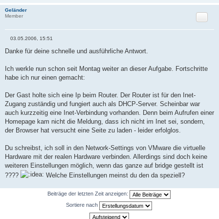
Geländer
Zitat
Member
03.05.2006, 15:51
B
e
Danke für deine schnelle und ausführliche Antwort.
i
t
r
Ich werkle nun schon seit Montag weiter an dieser Aufgabe. Fortschritte
a
habe ich nur einen gemacht:
g
Der Gast holte sich eine Ip beim Router. Der Router ist für den Inet-
Zugang zuständig und fungiert auch als DHCP-Server. Scheinbar war
auch kurzzeitig eine Inet-Verbindung vorhanden. Denn beim Aufrufen einer
Homepage kam nicht die Meldung, dass ich nicht im Inet sei, sondern,
der Browser hat versucht eine Seite zu laden - leider erfolglos.
Du schreibst, ich soll in den Network-Settings von VMware die virtuelle
Hardware mit der realen Hardware verbinden. Allerdings sind doch keine
weiteren Einstellungen möglich, wenn das ganze auf bridge gestellt ist
????
Welche Einstellungen meinst du den da speziell?
Beiträge der letzten Zeit anzeigen:
Sortiere nach