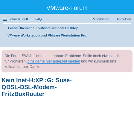
VMware-Forum
Schnellzugriff
FAQ
Registrieren
Anmelden
Foren-Übersicht
VMware auf dem Desktop
VMware Workstation und VMware Workstation Pro
uc
Die Foren-SW läuft ohne erkennbare Probleme. Sollte doch etwas nicht
he
funktionieren,
bitte gerne hier jederzeit melden
und wir kümmern uns
zeitnah darum. Danke!
Kein Inet-H:XP :G: Suse-
QDSL-DSL-Modem-
FritzBoxRouter