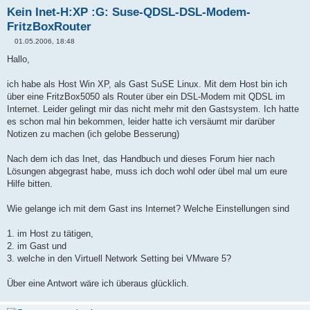
Kein Inet-H:XP :G: Suse-QDSL-DSL-Modem-
FritzBoxRouter
01.05.2006, 18:48
B
e
Hallo,
i
t
r
ich habe als Host Win XP, als Gast SuSE Linux. Mit dem Host bin ich
a
über eine FritzBox5050 als Router über ein DSL-Modem mit QDSL im
g
Internet. Leider gelingt mir das nicht mehr mit den Gastsystem. Ich hatte
es schon mal hin bekommen, leider hatte ich versäumt mir darüber
Notizen zu machen (ich gelobe Besserung)
Nach dem ich das Inet, das Handbuch und dieses Forum hier nach
Lösungen abgegrast habe, muss ich doch wohl oder übel mal um eure
Hilfe bitten.
Wie gelange ich mit dem Gast ins Internet? Welche Einstellungen sind
1. im Host zu tätigen,
2. im Gast und
3. welche in den Virtuell Network Setting bei VMware 5?
Über eine Antwort wäre ich überaus glücklich.