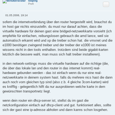
looping
Zitat
Profi
01.05.2006, 19:14
B
e
sofern die internetverbindung über den router hergestellt wird, brauchst du
i
im host gar nichts einzustelln. du must nur darauf achten, dass die
t
r
virtuelle hardware für deinen gast eine bridged-netzwerkkarte vorsieht (ich
a
empfehle für einfachen, reibungslosen gebrauch die amd lance, weil sie
g
automatisch erkannt wird und xp die treiber schon hat. die vmxnet und die
e1000 benötigen zwingend treiber und der treiber der e1000 ist meines
wissens nicht in den tools enthalten. trotzdem sind beide gigabit-karten
letztlich die bessere wahl, man muss sich halt treiber installieren).
in den network-settings muss die virtuelle hardware auf die richtige (die,
die über das lokale lan und den router in das internet kommt) real-
hardware gebunden werden - das ist einfach wenn du nur eine real-
netzwerkkarte in deinem system hast. falls du mehrere nics hast die dann
auch noch vom gleichen typ sind (also z.b. 4 gleiche 3com-karten) wird
es knifflig - gelegentlich hilft da nur ausprobieren welche karte in dem
gewünschten transportnetz liegt.
wenn dein router ein dhcp-server ist, stellst du im gast die
netzkonfiguration einfach auf dhcp-client und gut. funktioniert alles, sollte
sich der gast eine ip-adresse abholen und dann kanns schon losgehen.