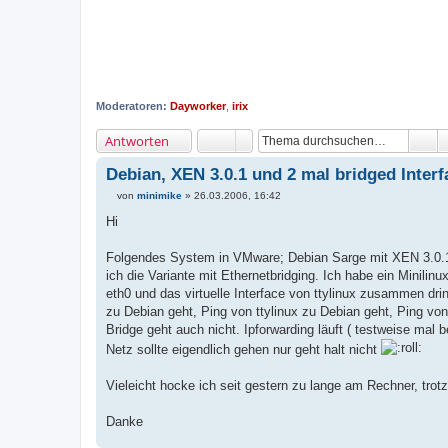
Moderatoren:
Dayworker
,
irix
Antworten
Debian, XEN 3.0.1 und 2 mal bridged Interf
von
minimike
»
26.03.2006, 16:42
B
e
Hi
i
t
r
Folgendes System in VMware; Debian Sarge mit XEN 3.0.1 (
a
ich die Variante mit Ethernetbridging. Ich habe ein Minilinu
g
eth0 und das virtuelle Interface von ttylinux zusammen dr
zu Debian geht, Ping von ttylinux zu Debian geht, Ping von
Bridge geht auch nicht. Ipforwarding läuft ( testweise mal b
Netz sollte eigendlich gehen nur geht halt nicht
Vieleicht hocke ich seit gestern zu lange am Rechner, tro
Danke