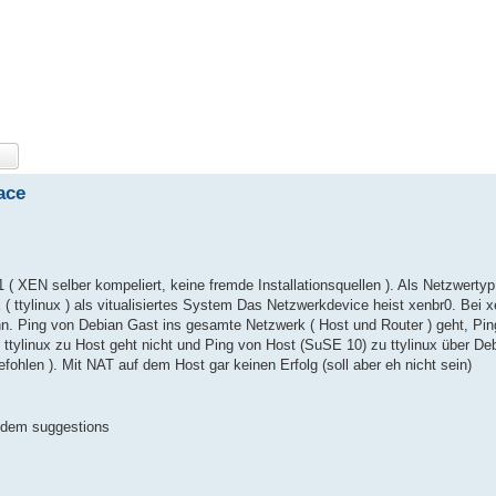
ace
 XEN selber kompeliert, keine fremde Installationsquellen ). Als Netzwerty
x ( ttylinux ) als vitualisiertes System Das Netzwerkdevice heist xenbr0. Bei 
inn. Ping von Debian Gast ins gesamte Netzwerk ( Host und Router ) geht, Pi
 ttylinux zu Host geht nicht und Ping von Host (SuSE 10) zu ttylinux über Deb
efohlen ). Mit NAT auf dem Host gar keinen Erfolg (soll aber eh nicht sein)
tzdem suggestions