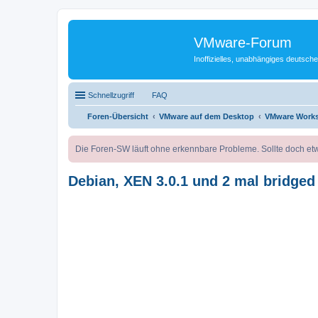
VMware-Forum
Inoffizielles, unabhängiges deuts
Schnellzugriff
FAQ
Foren-Übersicht
VMware auf dem Desktop
VMware Works
Die Foren-SW läuft ohne erkennbare Probleme. Sollte doch etw
Debian, XEN 3.0.1 und 2 mal bridged 