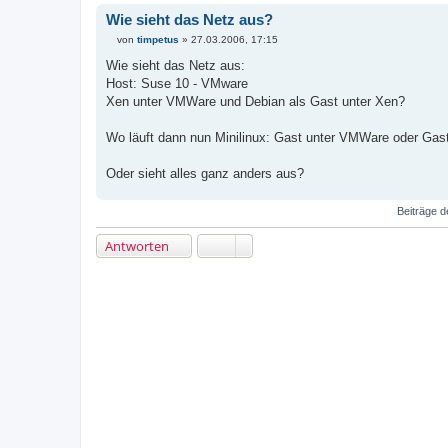
Wie sieht das Netz aus?
von
timpetus
»
27.03.2006, 17:15
B
e
Wie sieht das Netz aus:
i
Host: Suse 10 - VMware
t
r
Xen unter VMWare und Debian als Gast unter Xen?
a
g
Wo läuft dann nun Minilinux: Gast unter VMWare oder Gas
Oder sieht alles ganz anders aus?
Beiträge d
Antworten