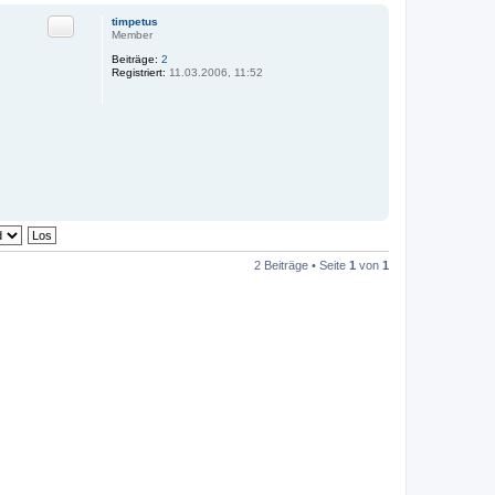
Zitat
timpetus
Member
Beiträge:
2
Registriert:
11.03.2006, 11:52
2 Beiträge • Seite
1
von
1