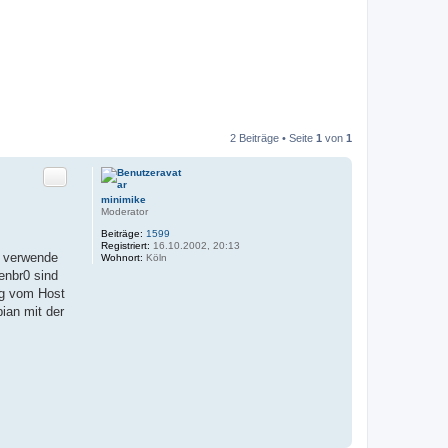
2 Beiträge • Seite
1
von
1
Zitat
minimike
Moderator
Beiträge:
1599
Registriert:
16.10.2002, 20:13
p verwende
Wohnort:
Köln
xenbr0 sind
ng vom Host
ian mit der