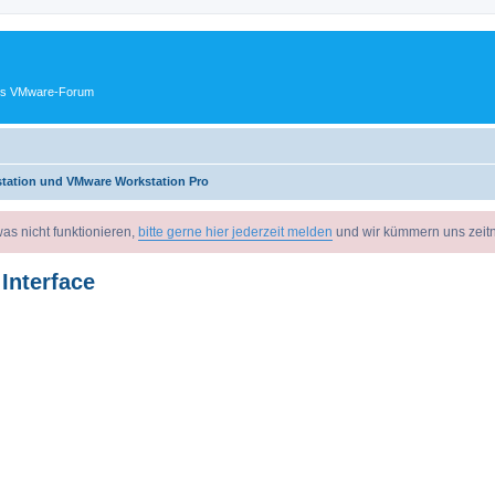
ches VMware-Forum
tation und VMware Workstation Pro
as nicht funktionieren,
bitte gerne hier jederzeit melden
und wir kümmern uns zeit
Interface