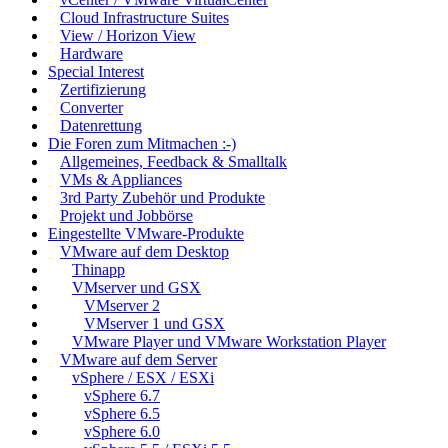
Cloud Infrastructure Suites
View / Horizon View
Hardware
Special Interest
Zertifizierung
Converter
Datenrettung
Die Foren zum Mitmachen :-)
Allgemeines, Feedback & Smalltalk
VMs & Appliances
3rd Party Zubehör und Produkte
Projekt und Jobbörse
Eingestellte VMware-Produkte
VMware auf dem Desktop
Thinapp
VMserver und GSX
VMserver 2
VMserver 1 und GSX
VMware Player und VMware Workstation Player
VMware auf dem Server
vSphere / ESX / ESXi
vSphere 6.7
vSphere 6.5
vSphere 6.0