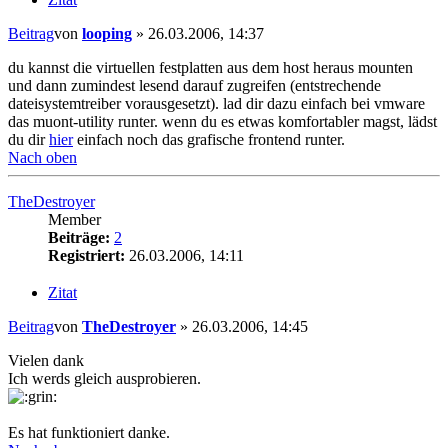
Beitrag
von
looping
»
26.03.2006, 14:37
du kannst die virtuellen festplatten aus dem host heraus mounten
und dann zumindest lesend darauf zugreifen (entstrechende
dateisystemtreiber vorausgesetzt). lad dir dazu einfach bei vmware
das muont-utility runter. wenn du es etwas komfortabler magst, lädst
du dir
hier
einfach noch das grafische frontend runter.
Nach oben
TheDestroyer
Member
Beiträge:
2
Registriert:
26.03.2006, 14:11
Zitat
Beitrag
von
TheDestroyer
»
26.03.2006, 14:45
Vielen dank
Ich werds gleich ausprobieren.
Es hat funktioniert danke.