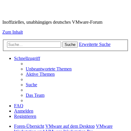
VMware-Forum
Inoffizielles, unabhängiges deutsches VMware-Forum
Zum Inhalt
Erweiterte Suche
Suche
Schnellzugriff
Unbeantwortete Themen
Aktive Themen
Suche
Das Team
FAQ
Anmelden
Registrieren
Foren-Übersicht
VMware auf dem Desktop
VMware