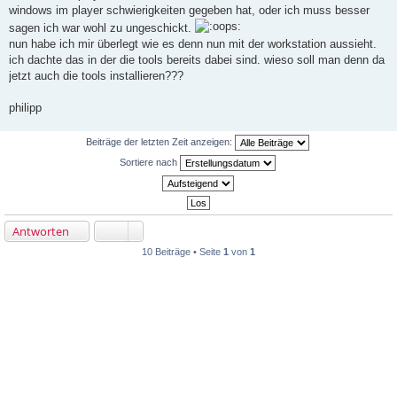
a
windows im player schwierigkeiten gegeben hat, oder ich muss besser
g
sagen ich war wohl zu ungeschickt.
nun habe ich mir überlegt wie es denn nun mit der workstation aussieht.
ich dachte das in der die tools bereits dabei sind. wieso soll man denn da
jetzt auch die tools installieren???
philipp
Beiträge der letzten Zeit anzeigen:
Sortiere nach
Antworten
10 Beiträge • Seite
1
von
1