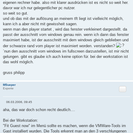
eigenen rechner habe. also mit klarer ausdrücken ist es nicht so weit her.
t
r
davor war ich nur gelegentlicher pc nutzer.
a
so weit so gut.
g
und ob das mit der auflösung an meinem tft liegt ist vielleicht möglich,
kann ich a aber nicht mit gewissheit sagen.
wenn man den player startet , wird das fenster verkleinert dargestellt. da
passt der ausschnitt vom windows genau rein. wenn ich dann das fenster
maximiert habe, ist der ausschnitt mit dem windows gleich geblieben und
der schwarze rand vom player ist maximiert worden. verstanden?
´nun den ausschnitt vom windows im fullscreen darzustellen, ist mir nicht
gelungen. gibt es glaube ich auch keine option für. bei der workstation ist
das wohl möglich.
gruss philipp
MSueper
Zitat
Experte
06.03.2006, 09:45
B
e
aha, das war doch schon recht deutlich....
i
t
r
Bei der Workstation:
a
"Fit Guest now" im Menü sollte es machen, wenn die VMWare-Tools im
g
Gast installiert wurden. Die Tools erkennt man an den 3 verschlungenen