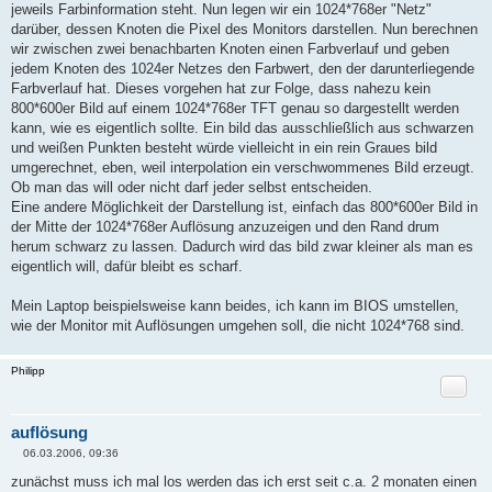
jeweils Farbinformation steht. Nun legen wir ein 1024*768er "Netz"
darüber, dessen Knoten die Pixel des Monitors darstellen. Nun berechnen
wir zwischen zwei benachbarten Knoten einen Farbverlauf und geben
jedem Knoten des 1024er Netzes den Farbwert, den der darunterliegende
Farbverlauf hat. Dieses vorgehen hat zur Folge, dass nahezu kein
800*600er Bild auf einem 1024*768er TFT genau so dargestellt werden
kann, wie es eigentlich sollte. Ein bild das ausschließlich aus schwarzen
und weißen Punkten besteht würde vielleicht in ein rein Graues bild
umgerechnet, eben, weil interpolation ein verschwommenes Bild erzeugt.
Ob man das will oder nicht darf jeder selbst entscheiden.
Eine andere Möglichkeit der Darstellung ist, einfach das 800*600er Bild in
der Mitte der 1024*768er Auflösung anzuzeigen und den Rand drum
herum schwarz zu lassen. Dadurch wird das bild zwar kleiner als man es
eigentlich will, dafür bleibt es scharf.
Mein Laptop beispielsweise kann beides, ich kann im BIOS umstellen,
wie der Monitor mit Auflösungen umgehen soll, die nicht 1024*768 sind.
Philipp
Zitat
auflösung
06.03.2006, 09:36
B
e
zunächst muss ich mal los werden das ich erst seit c.a. 2 monaten einen
i