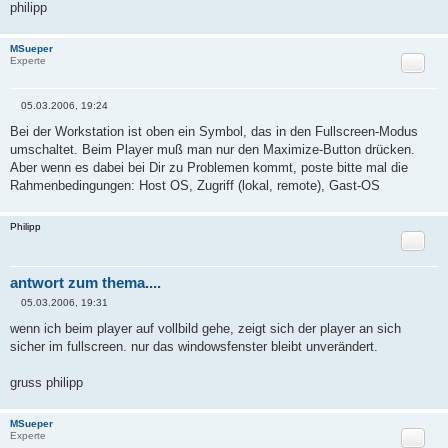
philipp
MSueper
Zitat
Experte
05.03.2006, 19:24
B
e
Bei der Workstation ist oben ein Symbol, das in den Fullscreen-Modus
i
umschaltet. Beim Player muß man nur den Maximize-Button drücken.
t
r
Aber wenn es dabei bei Dir zu Problemen kommt, poste bitte mal die
a
Rahmenbedingungen: Host OS, Zugriff (lokal, remote), Gast-OS
g
Philipp
Zitat
antwort zum thema....
05.03.2006, 19:31
B
e
wenn ich beim player auf vollbild gehe, zeigt sich der player an sich
i
sicher im fullscreen. nur das windowsfenster bleibt unverändert.
t
r
a
gruss philipp
g
MSueper
Zitat
Experte