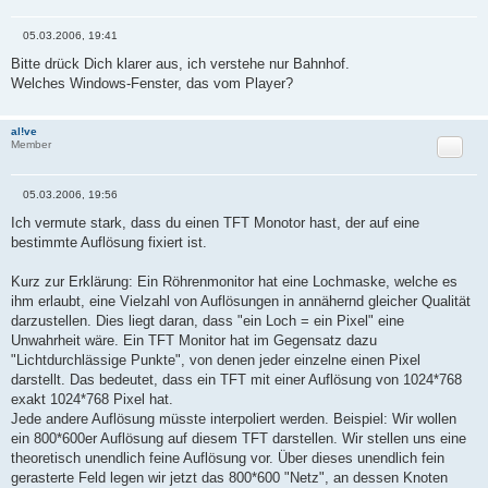
05.03.2006, 19:41
B
e
Bitte drück Dich klarer aus, ich verstehe nur Bahnhof.
i
Welches Windows-Fenster, das vom Player?
t
r
a
g
al!ve
Zitat
Member
05.03.2006, 19:56
B
e
Ich vermute stark, dass du einen TFT Monotor hast, der auf eine
i
bestimmte Auflösung fixiert ist.
t
r
a
Kurz zur Erklärung: Ein Röhrenmonitor hat eine Lochmaske, welche es
g
ihm erlaubt, eine Vielzahl von Auflösungen in annähernd gleicher Qualität
darzustellen. Dies liegt daran, dass "ein Loch = ein Pixel" eine
Unwahrheit wäre. Ein TFT Monitor hat im Gegensatz dazu
"Lichtdurchlässige Punkte", von denen jeder einzelne einen Pixel
darstellt. Das bedeutet, dass ein TFT mit einer Auflösung von 1024*768
exakt 1024*768 Pixel hat.
Jede andere Auflösung müsste interpoliert werden. Beispiel: Wir wollen
ein 800*600er Auflösung auf diesem TFT darstellen. Wir stellen uns eine
theoretisch unendlich feine Auflösung vor. Über dieses unendlich fein
gerasterte Feld legen wir jetzt das 800*600 "Netz", an dessen Knoten