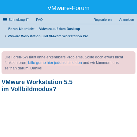
VMware-Forum
Schnellzugriff
FAQ
Registrieren
Anmelden
Foren-Übersicht
VMware auf dem Desktop
VMware Workstation und VMware Workstation Pro
uc
Die Foren-SW läuft ohne erkennbare Probleme. Sollte doch etwas nicht
he
funktionieren,
bitte gerne hier jederzeit melden
und wir kümmern uns
zeitnah darum. Danke!
VMware Workstation 5.5
im Vollbildmodus?