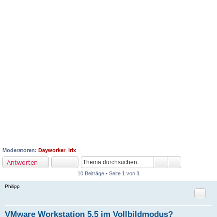
Moderatoren:
Dayworker
,
irix
Antworten
10 Beiträge • Seite
1
von
1
Philipp
Zitat
VMware Workstation 5.5 im Vollbildmodus?