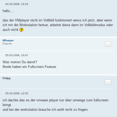
04.03.2006, 23:23
B
e
hallo,...
i
t
r
das der VMplayer nicht im Vollbild funktioniert weiss ich jetzt, aber wenn
a
ich mir die Workstation hertue, arbeitet diese dann im Vollbildmodus oder
g
auch nicht
MSueper
Zitat
Experte
05.03.2006, 10:47
B
e
Was meinst Du damit?
i
Beide haben ein Fullscreen Feature
t
r
a
g
Philipp
Zitat
05.03.2006, 12:53
B
e
ich dachte das es der vmware player nur über umwege zum fullscreen
i
bringt.
t
r
und bei der workstation brauche ich wohl nicht zu fragen.
a
g