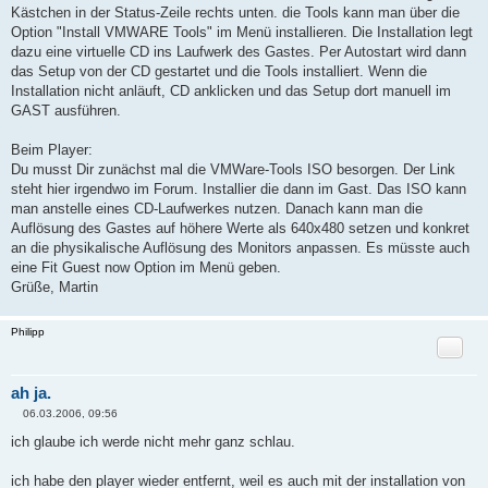
Kästchen in der Status-Zeile rechts unten. die Tools kann man über die
Option "Install VMWARE Tools" im Menü installieren. Die Installation legt
dazu eine virtuelle CD ins Laufwerk des Gastes. Per Autostart wird dann
das Setup von der CD gestartet und die Tools installiert. Wenn die
Installation nicht anläuft, CD anklicken und das Setup dort manuell im
GAST ausführen.
Beim Player:
Du musst Dir zunächst mal die VMWare-Tools ISO besorgen. Der Link
steht hier irgendwo im Forum. Installier die dann im Gast. Das ISO kann
man anstelle eines CD-Laufwerkes nutzen. Danach kann man die
Auflösung des Gastes auf höhere Werte als 640x480 setzen und konkret
an die physikalische Auflösung des Monitors anpassen. Es müsste auch
eine Fit Guest now Option im Menü geben.
Grüße, Martin
Philipp
Zitat
ah ja.
06.03.2006, 09:56
B
e
ich glaube ich werde nicht mehr ganz schlau.
i
t
r
ich habe den player wieder entfernt, weil es auch mit der installation von