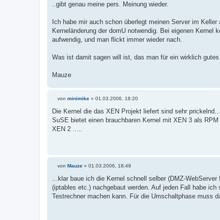
..gibt genau meine pers. Meinung wieder.
Ich habe mir auch schon überlegt meinen Server im Keller a
Kerneländerung der domU notwendig. Bei eigenen Kernel kei
aufwendig, und man flickt immer wieder nach.
Was ist damit sagen will ist, das man für ein wirklich gute
Mauze
von
minimike
»
01.03.2006, 18:20
B
e
Die Kernel die das XEN Projekt liefert sind sehr prickelnd..
i
SuSE bietet einen brauchbaren Kernel mit XEN 3 als RPM 
t
r
XEN 2 .....
a
g
von
Mauze
»
01.03.2006, 18:49
B
e
...klar baue ich die Kernel schnell selber (DMZ-WebServer
i
(iptables etc.) nachgebaut werden. Auf jeden Fall habe ich
t
r
Testrechner machen kann. Für die Umschaltphase muss d
a
g