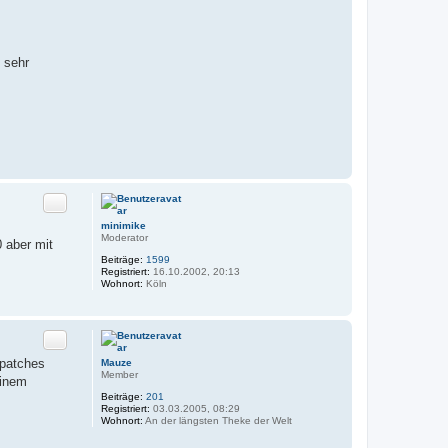
 sehr
Zitat
minimike
Moderator
 aber mit
Beiträge:
1599
Registriert:
16.10.2002, 20:13
Wohnort:
Köln
Zitat
lpatches
Mauze
Member
einem
Beiträge:
201
Registriert:
03.03.2005, 08:29
Wohnort:
An der längsten Theke der Welt