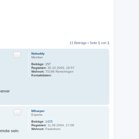
13 Beiträge • Seite
1
von
1
Zitat
Nobuddy
Member
Beiträge:
157
Registriert:
30.10.2005, 18:57
Wohnort:
75196 Remchingen
Kontaktdaten:
K
o
n
t
erver
a
k
t
d
a
Zitat
MSueper
t
Experte
e
n
Beiträge:
1425
v
Registriert:
11.08.2004, 17:08
o
Wohnort:
Paderborn
emote sein.
n
N
o