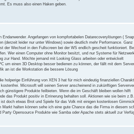
mmt. Es muss also einen Haken geben.
len Endanwender. Angefangen von kompfortabelen Datarecoverylöungen ( Snap
n (derzeit leider nur unter Windows) sowie deutlich mehr Performance. Ganz
t der Wechsel in den Fullscreen bei der WS endlich gescheit funktioniert. B
offen. Wer einen Computer ohne Monitor besitzt, und nur Systeme für Netzwer
ng zur Hand. Möchte jemand mit Looking Glass arbeiten oder entwickelt
C um einen 3D Desktop besser bedienen zu können, der fällt mit dem Server
ik an ist die Workstation die bessere Lösung
e holperige Einführung von XEN 3 hat für mich eindeutig finanziellen Charakt
h kostenfrei. Microsoft will seinen Server anscheinend in zukünftigen Serverve
 günstigere Produkte feilbieten. Wenn die im Geschäft bleiben wollen hilft
 das Produkt positiv in Errinerung behalten soll. Aktionen wie sie beim z.B.
ist doch etwas Brot und Spiele für das Volk mit einigen kostenlosen Gimmick
 Markt halten können sehe ich eine gute Chance das die Firma in diesem sc
rd Party Opensource Produkte wie Samba oder Apache stets aktuell zur Verfü