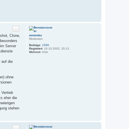
Zitat
shot, Clone,
minimike
Moderator
 besonders
Beiträge:
1599
eim Server
Registriert:
16.10.2002, 20:13
kdienste
Wohnort:
Köln
 auf die
er) ohne
rsionen
 Vertieb
s eher die
hwierigen
gung stehen
Zitat