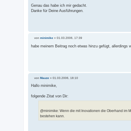
B
e
Genau das habe ich mir gedacht.
i
Danke für Deine Ausführungen.
t
r
a
g
von
minimike
»
01.03.2006, 17:39
B
e
habe meinem Beitrag noch etwas hinzu gefügt, allerdings w
i
t
r
a
g
von
Mauze
»
01.03.2006, 18:10
B
e
Hallo minimike,
i
t
r
folgende Zitat von Dir:
a
g
@minimike: Wenn die mit Inovationen die Oberhand im Ma
bestehen kann.