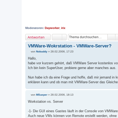
Moderatoren:
Dayworker
,
irix
Antworten
VMWare-Wokrstation - VMWare-Server?
von
Nobuddy
»
28.02.2006, 17:23
B
e
Hallo,
i
habe vor kurzem gehört, daß VMWare Server kostenlos von
t
r
Ich bin kein SuperUser, probiere gerne aber manches aus.
a
g
Nun habe ich da eine Frage und hoffe, daß mir jemand i
erklären kann und ob man mit VMWare-Server das Gleich
von
MSueper
»
28.02.2006, 18:13
B
e
Workstation vs. Server
i
t
r
-1- Die GUI eines Gastes läuft in der Console von VMWare. 
a
Auch neue VMs können von Remote erstellt werden, ohne H
g