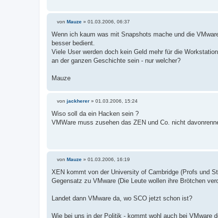
von
Mauze
»
01.03.2006, 06:37
B
e
Wenn ich kaum was mit Snapshots mache und die VMware Co
i
besser bedient.
t
r
Viele User werden doch kein Geld mehr für die Workstat
a
an der ganzen Geschichte sein - nur welcher?
g
Mauze
von
jackherer
»
01.03.2006, 15:24
B
e
Wiso soll da ein Hacken sein ?
i
VMWare muss zusehen das ZEN und Co. nicht davonrenne
t
r
a
g
von
Mauze
»
01.03.2006, 16:19
B
e
XEN kommt von der University of Cambridge (Profs und Stu
i
Gegensatz zu VMware (Die Leute wollen ihre Brötchen verd
t
r
a
Landet dann VMware da, wo SCO jetzt schon ist?
g
Wie bei uns in der Politik - kommt wohl auch bei VMware d