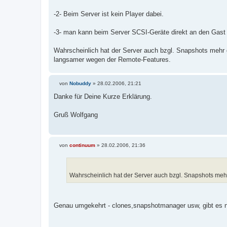
-2- Beim Server ist kein Player dabei.
-3- man kann beim Server SCSI-Geräte direkt an den Gast
Wahrscheinlich hat der Server auch bzgl. Snapshots mehr dr
langsamer wegen der Remote-Features.
von
Nobuddy
»
28.02.2006, 21:21
B
e
Danke für Deine Kurze Erklärung.
i
t
r
Gruß Wolfgang
a
g
von
continuum
»
28.02.2006, 21:36
B
e
i
t
r
Wahrscheinlich hat der Server auch bzgl. Snapshots mehr d
a
g
Genau umgekehrt - clones,snapshotmanager usw, gibt es n