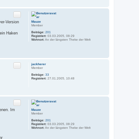
b
K
u
o
d
n
d
t
Zitat
y
a
k
er-Version
Mauze
t
Member
d
a
Beiträge:
201
 ein Haken
t
Registriert:
03.03.2005, 08:29
e
Wohnort:
An der längsten Theke der Welt
n
v
o
n
c
o
Zitat
jackherer
n
Member
t
i
Beiträge:
33
n
Registriert:
27.01.2005, 10:48
u
u
m
Zitat
enen. Im
Mauze
Member
Beiträge:
201
Registriert:
03.03.2005, 08:29
Wohnort:
An der längsten Theke der Welt
hr