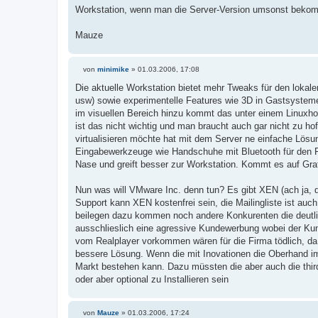
Workstation, wenn man die Server-Version umsonst beko
Mauze
von
minimike
»
01.03.2006, 17:08
B
e
Die aktuelle Workstation bietet mehr Tweaks für den loka
i
usw) sowie experimentelle Features wie 3D in Gastsysteme
t
r
im visuellen Bereich hinzu kommt das unter einem Linuxhos
a
ist das nicht wichtig und man braucht auch gar nicht zu h
g
virtualisieren möchte hat mit dem Server ne einfache Lösu
Eingabewerkzeuge wie Handschuhe mit Bluetooth für den P
Nase und greift besser zur Workstation. Kommt es auf Graf
Nun was will VMware Inc. denn tun? Es gibt XEN (ach ja, di
Support kann XEN kostenfrei sein, die Mailingliste ist auc
beilegen dazu kommen noch andere Konkurenten die deutlich
ausschlieslich eine agressive Kundewerbung wobei der Kunde
vom Realplayer vorkommen wären für die Firma tödlich, da 
bessere Lösung. Wenn die mit Inovationen die Oberhand im
Markt bestehen kann. Dazu müssten die aber auch die thi
oder aber optional zu Installieren sein
von
Mauze
»
01.03.2006, 17:24