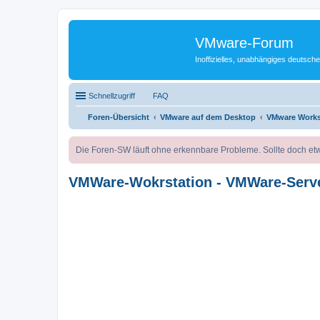
VMware-Forum
Inoffizielles, unabhängiges deuts
Schnellzugriff
FAQ
Foren-Übersicht
VMware auf dem Desktop
VMware Works
Die Foren-SW läuft ohne erkennbare Probleme. Sollte doch etw
VMWare-Wokrstation - VMWare-Serv