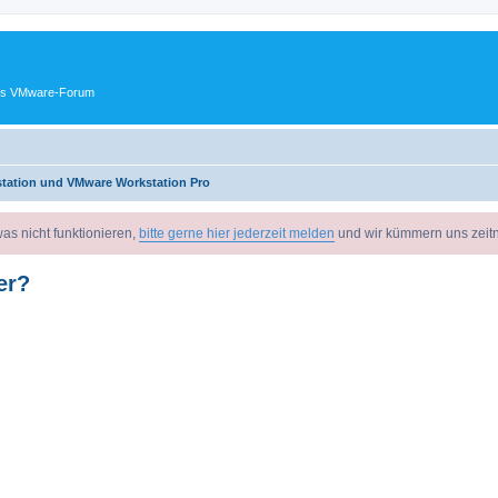
ches VMware-Forum
tation und VMware Workstation Pro
as nicht funktionieren,
bitte gerne hier jederzeit melden
und wir kümmern uns zeit
er?