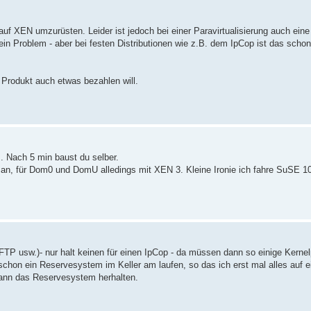
uf XEN umzurüsten. Leider ist jedoch bei einer Paravirtualisierung auch eine
n Problem - aber bei festen Distributionen wie z.B. dem IpCop ist das schon
s Produkt auch etwas bezahlen will.
.. Nach 5 min baust du selber.
an, für Dom0 und DomU alledings mit XEN 3. Kleine Ironie ich fahre SuSE 10
 FTP usw.)- nur halt keinen für einen IpCop - da müssen dann so einige Kerne
 schon ein Reservesystem im Keller am laufen, so das ich erst mal alles auf 
ann das Reservesystem herhalten.