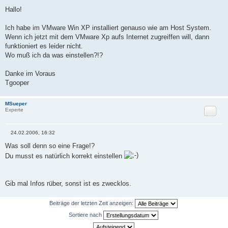
B
e
Hallo!
i
t
r
Ich habe im VMware Win XP installiert genauso wie am Host System.
a
Wenn ich jetzt mit dem VMware Xp aufs Internet zugreiffen will, dann
g
funktioniert es leider nicht.
Wo muß ich da was einstellen?!?
Danke im Voraus
Tgooper
MSueper
Zitat
Experte
24.02.2006, 16:32
B
e
Was soll denn so eine Frage!?
i
Du musst es natürlich korrekt einstellen
t
r
a
g
Gib mal Infos rüber, sonst ist es zwecklos.
Beiträge der letzten Zeit anzeigen:
Sortiere nach