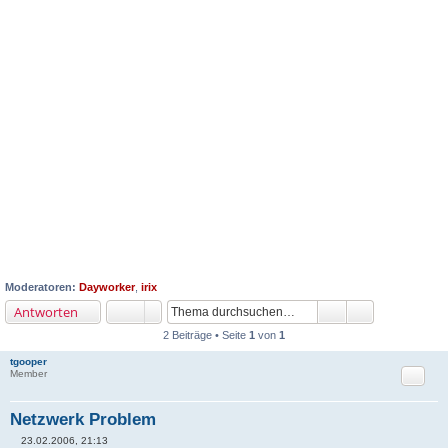
Moderatoren:
Dayworker
,
irix
Antworten
2 Beiträge • Seite
1
von
1
tgooper
Zitat
Member
Netzwerk Problem
23.02.2006, 21:13