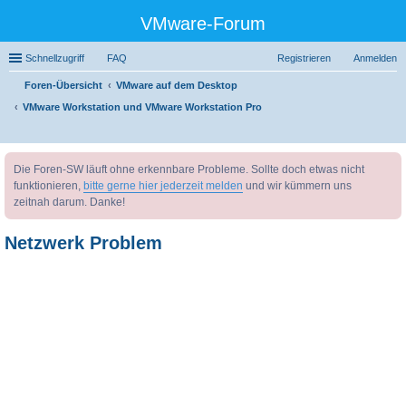
VMware-Forum
Schnellzugriff
FAQ
Registrieren
Anmelden
Foren-Übersicht
VMware auf dem Desktop
VMware Workstation und VMware Workstation Pro
uc
Die Foren-SW läuft ohne erkennbare Probleme. Sollte doch etwas nicht
he
funktionieren,
bitte gerne hier jederzeit melden
und wir kümmern uns
zeitnah darum. Danke!
Netzwerk Problem