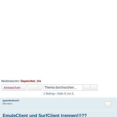
Moderatoren:
Dayworker
,
irix
Antworten
1 Beitrag • Seite
1
von
1
quantenkoch
Zitat
Member
EmuleClient und SurfClient trennen!!!??