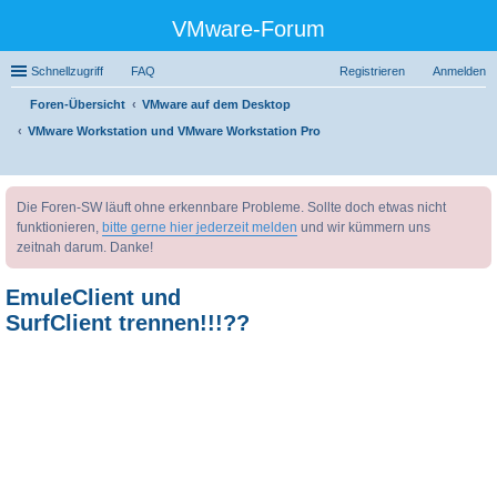
VMware-Forum
Schnellzugriff
FAQ
Registrieren
Anmelden
Foren-Übersicht
VMware auf dem Desktop
VMware Workstation und VMware Workstation Pro
uc
Die Foren-SW läuft ohne erkennbare Probleme. Sollte doch etwas nicht
he
funktionieren,
bitte gerne hier jederzeit melden
und wir kümmern uns
zeitnah darum. Danke!
EmuleClient und
SurfClient trennen!!!??