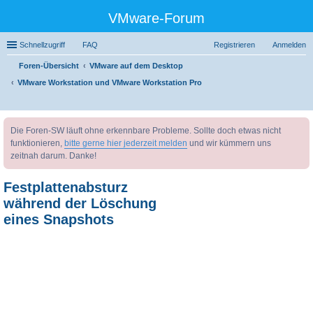
VMware-Forum
Schnellzugriff
FAQ
Registrieren
Anmelden
Foren-Übersicht
VMware auf dem Desktop
VMware Workstation und VMware Workstation Pro
uc
Die Foren-SW läuft ohne erkennbare Probleme. Sollte doch etwas nicht
he
funktionieren,
bitte gerne hier jederzeit melden
und wir kümmern uns
zeitnah darum. Danke!
Festplattenabsturz
während der Löschung
eines Snapshots