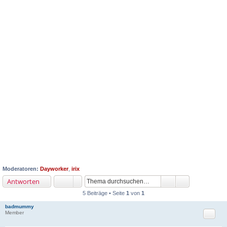
Moderatoren:
Dayworker
,
irix
Antworten
5 Beiträge • Seite
1
von
1
badmummy
Zitat
Member