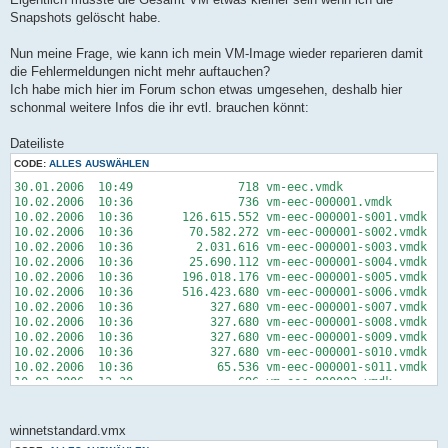
Snapshots gelöscht habe.
Nun meine Frage, wie kann ich mein VM-Image wieder reparieren damit
die Fehlermeldungen nicht mehr auftauchen?
Ich habe mich hier im Forum schon etwas umgesehen, deshalb hier
schonmal weitere Infos die ihr evtl. brauchen könnt:
Dateiliste
CODE:
ALLES AUSWÄHLEN
30.01.2006 10:49 718 vm-eec.vmdk
10.02.2006 10:36 736 vm-eec-000001.vmdk
10.02.2006 10:36 126.615.552 vm-eec-000001-s001.vmdk
10.02.2006 10:36 70.582.272 vm-eec-000001-s002.vmdk
10.02.2006 10:36 2.031.616 vm-eec-000001-s003.vmdk
10.02.2006 10:36 25.690.112 vm-eec-000001-s004.vmdk
10.02.2006 10:36 196.018.176 vm-eec-000001-s005.vmdk
10.02.2006 10:36 516.423.680 vm-eec-000001-s006.vmdk
10.02.2006 10:36 327.680 vm-eec-000001-s007.vmdk
10.02.2006 10:36 327.680 vm-eec-000001-s008.vmdk
10.02.2006 10:36 327.680 vm-eec-000001-s009.vmdk
10.02.2006 10:36 327.680 vm-eec-000001-s010.vmdk
10.02.2006 10:36 65.536 vm-eec-000001-s011.vmdk
10.02.2006 12:30 696 vm-eec-000002.vmdk
10.02.2006 12:30 28.311.552 vm-eec-000002-s001.vmdk
10.02.2006 12:30 23.855.104 vm-eec-000002-s002.vmdk
10.02.2006 12:30 1.114.112 vm-eec-000002-s003.vmdk
winnetstandard.vmx
10.02.2006 12:30 11.010.048 vm-eec-000002-s004.vmdk