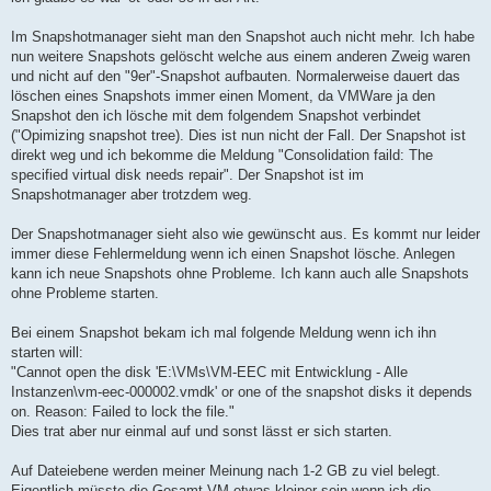
Im Snapshotmanager sieht man den Snapshot auch nicht mehr. Ich habe
nun weitere Snapshots gelöscht welche aus einem anderen Zweig waren
und nicht auf den "9er"-Snapshot aufbauten. Normalerweise dauert das
löschen eines Snapshots immer einen Moment, da VMWare ja den
Snapshot den ich lösche mit dem folgendem Snapshot verbindet
("Opimizing snapshot tree). Dies ist nun nicht der Fall. Der Snapshot ist
direkt weg und ich bekomme die Meldung "Consolidation faild: The
specified virtual disk needs repair". Der Snapshot ist im
Snapshotmanager aber trotzdem weg.
Der Snapshotmanager sieht also wie gewünscht aus. Es kommt nur leider
immer diese Fehlermeldung wenn ich einen Snapshot lösche. Anlegen
kann ich neue Snapshots ohne Probleme. Ich kann auch alle Snapshots
ohne Probleme starten.
Bei einem Snapshot bekam ich mal folgende Meldung wenn ich ihn
starten will:
"Cannot open the disk 'E:\VMs\VM-EEC mit Entwicklung - Alle
Instanzen\vm-eec-000002.vmdk' or one of the snapshot disks it depends
on. Reason: Failed to lock the file."
Dies trat aber nur einmal auf und sonst lässt er sich starten.
Auf Dateiebene werden meiner Meinung nach 1-2 GB zu viel belegt.
Eigentlich müsste die Gesamt VM etwas kleiner sein wenn ich die