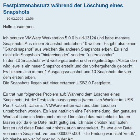
Festplattenabsturz während der Löschung eines
Snapshots
10.02.2006, 12:56
B
e
Hallo zusammen,
i
t
r
ich benutze VMWare Workstation 5.0.0 build-13124 und habe mehrere
a
Snapshots. Aus einem Snapshot entstehen 10 weitere. Es gibt also einen
g
"Grundsnapshot" aus welchen die anderen Snapshots erben. Es sind
nicht alle Snapshots "hintereinander" sondern "untereinander".
In den 10 Snapshots wird weitergearbeitet und in regelmäßigen Abständen
wird jeweils ein neuer Snapshot erstellt und der vorhergehende gelöscht.
Es bleiben also immer 1 Ausgangssnapshot und 10 Snapshots die von
dem ersten erben.
Die Snapshots liegen auf einer externen USB2.0 Festplatte.
Es trat nun folgendes Problem auf: Während dem Löschen eines
Snapshots, ist die Festplatte ausgegangen (vermutlich Wackler im USB
Port / Kabel). Daher ist VMWare mitten während dem Löschen
unterbrochen worden. Es kam natürlich eine Fehlermeldung, den genauen
Wortlaut habe ich leider nicht mehr. Drin stand das man chkdsk laufen
lassen soll da eine Datei nicht gültig sei. Ich habe chkdsk mal laufen
lassen und diese Datei hat chkdsk auch angemekert. Es war eine Datei
von einem Snapshot: vm-eec-000009-s001 - die Endung war nicht 'vmdk',
ich glaube es war 'ot' oder so in der Art.