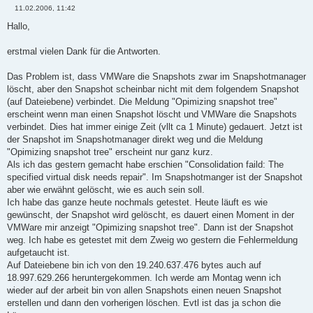
11.02.2006, 11:42
09.02.2006 09:34 65.536 vm-eec-000010-s011.vmdk
B
09.02.2006 09:35 743 vm-eec-000014.vmdk
e
Hallo,
10.02.2006 11:49 131.858.432 vm-eec-000014-s001.vmdk
i
t
10.02.2006 11:49 45.154.304 vm-eec-000014-s002.vmdk
r
erstmal vielen Dank für die Antworten.
10.02.2006 11:49 2.031.616 vm-eec-000014-s003.vmdk
a
10.02.2006 11:49 14.942.208 vm-eec-000014-s004.vmdk
g
10.02.2006 11:49 22.675.456 vm-eec-000014-s005.vmdk
Das Problem ist, dass VMWare die Snapshots zwar im Snapshotmanager
10.02.2006 11:49 16.318.464 vm-eec-000014-s006.vmdk
löscht, aber den Snapshot scheinbar nicht mit dem folgendem Snapshot
10.02.2006 11:49 327.680 vm-eec-000014-s007.vmdk
(auf Dateiebene) verbindet. Die Meldung "Opimizing snapshot tree"
10.02.2006 11:49 327.680 vm-eec-000014-s008.vmdk
erscheint wenn man einen Snapshot löscht und VMWare die Snapshots
10.02.2006 11:49 327.680 vm-eec-000014-s009.vmdk
10.02.2006 11:49 327.680 vm-eec-000014-s010.vmdk
verbindet. Dies hat immer einige Zeit (vllt ca 1 Minute) gedauert. Jetzt ist
10.02.2006 11:49 65.536 vm-eec-000014-s011.vmdk
der Snapshot im Snapshotmanager direkt weg und die Meldung
09.02.2006 09:28 736 vm-eec-000027.vmdk
"Opimizing snapshot tree" erscheint nur ganz kurz.
09.02.2006 09:28 109.445.120 vm-eec-000027-s001.vmdk
Als ich das gestern gemacht habe erschien "Consolidation faild: The
09.02.2006 09:28 70.975.488 vm-eec-000027-s002.vmdk
specified virtual disk needs repair". Im Snapshotmanger ist der Snapshot
09.02.2006 09:28 2.359.296 vm-eec-000027-s003.vmdk
09.02.2006 09:28 26.017.792 vm-eec-000027-s004.vmdk
aber wie erwähnt gelöscht, wie es auch sein soll.
09.02.2006 09:28 148.373.504 vm-eec-000027-s005.vmdk
Ich habe das ganze heute nochmals getestet. Heute läuft es wie
09.02.2006 09:28 530.710.528 vm-eec-000027-s006.vmdk
gewünscht, der Snapshot wird gelöscht, es dauert einen Moment in der
09.02.2006 09:28 327.680 vm-eec-000027-s007.vmdk
VMWare mir anzeigt "Opimizing snapshot tree". Dann ist der Snapshot
09.02.2006 09:28 327.680 vm-eec-000027-s008.vmdk
weg. Ich habe es getestet mit dem Zweig wo gestern die Fehlermeldung
09.02.2006 09:28 327.680 vm-eec-000027-s009.vmdk
09.02.2006 09:28 327.680 vm-eec-000027-s010.vmdk
aufgetaucht ist.
09.02.2006 09:28 65.536 vm-eec-000027-s011.vmdk
Auf Dateiebene bin ich von den 19.240.637.476 bytes auch auf
07.02.2006 14:53 736 vm-eec-000028.vmdk
18.997.629.266 heruntergekommen. Ich werde am Montag wenn ich
07.02.2006 14:53 202.309.632 vm-eec-000028-s001.vmdk
wieder auf der arbeit bin von allen Snapshots einen neuen Snapshot
07.02.2006 14:53 82.903.040 vm-eec-000028-s002.vmdk
erstellen und dann den vorherigen löschen. Evtl ist das ja schon die
07.02.2006 14:53 2.228.224 vm-eec-000028-s003.vmdk