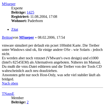
MSueper
Experte
Beiträge:
1425
Registriert:
11.08.2004, 17:08
Wohnort:
Paderborn
Zitat
Beitrag
von
MSueper
»
08.02.2006, 17:54
vmware simuliert per default ein pcnet 100mbit Karte. Die Treiber
unter Windows sind ok, für einige andere OSe - wie Solaris - jedoch
nicht.
Es werden aber noch vmxnet (VMware's own design) und e1000
(Intel's 82545EM) als Alternativen angeboten. Näheres im Manual.
Du mußt die vmx-Datei editieren und die Treiber von der Tools CD
wahrscheinlich auch neu draufziehen.
Ansonsten geht nur noch Host-Only, was sehr viel stabiler läuft als
bridged.
Nach oben
TNausE
Member
Beiträge:
2