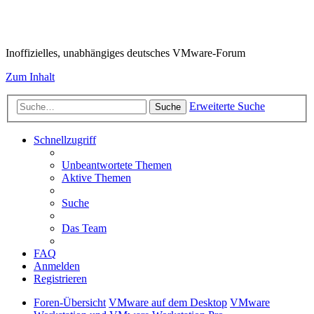
VMware-Forum
Inoffizielles, unabhängiges deutsches VMware-Forum
Zum Inhalt
Erweiterte Suche
Suche
Schnellzugriff
Unbeantwortete Themen
Aktive Themen
Suche
Das Team
FAQ
Anmelden
Registrieren
Foren-Übersicht
VMware auf dem Desktop
VMware