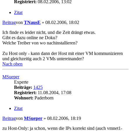
Registriert:
08.02.2006, 13:02
Zitat
Beitrag
von
TNausE
»
08.02.2006, 18:02
Ich finde es leider nicht, und die Zeit drängt etwas.
Gibt es dazu online ne Doku?
Welche Treiber von wo nachinstallieren?
Zu Host only - kann dann der Host mit einer VM kommunizieren
und gleichzeitig auch 2 VMs untereinander?
Nach oben
MSueper
Experte
Beiträge:
1425
Registriert:
11.08.2004, 17:08
Wohnort:
Paderborn
Zitat
Beitrag
von
MSueper
»
08.02.2006, 18:19
zu Host-Only: ja schon, wenn die IPs korrekt sind (auch vmnet1-