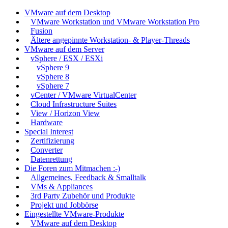
VMware auf dem Desktop
VMware Workstation und VMware Workstation Pro
Fusion
Ältere angepinnte Workstation- & Player-Threads
VMware auf dem Server
vSphere / ESX / ESXi
vSphere 9
vSphere 8
vSphere 7
vCenter / VMware VirtualCenter
Cloud Infrastructure Suites
View / Horizon View
Hardware
Special Interest
Zertifizierung
Converter
Datenrettung
Die Foren zum Mitmachen :-)
Allgemeines, Feedback & Smalltalk
VMs & Appliances
3rd Party Zubehör und Produkte
Projekt und Jobbörse
Eingestellte VMware-Produkte
VMware auf dem Desktop