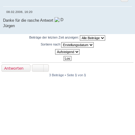
08.02.2006, 16:20
B
e
Danke für die rasche Antwort
i
Jürgen
t
r
a
g
Beiträge der letzten Zeit anzeigen:
Sortiere nach
Antworten
3 Beiträge • Seite
1
von
1