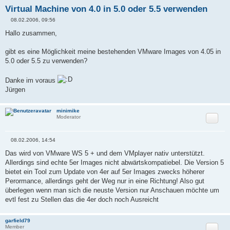
Virtual Machine von 4.0 in 5.0 oder 5.5 verwenden
08.02.2006, 09:56
B
e
Hallo zusammen,
i
t
r
gibt es eine Möglichkeit meine bestehenden VMware Images von 4.05 in
a
5.0 oder 5.5 zu verwenden?
g
Danke im voraus
Jürgen
minimike
Zitat
Moderator
08.02.2006, 14:54
B
e
Das wird von VMware WS 5 + und dem VMplayer nativ unterstützt.
i
Allerdings sind echte 5er Images nicht abwärtskompatiebel. Die Version 5
t
r
bietet ein Tool zum Update von 4er auf 5er Images zwecks höherer
a
Perormance, allerdings geht der Weg nur in eine Richtung! Also gut
g
überlegen wenn man sich die neuste Version nur Anschauen möchte um
evtl fest zu Stellen das die 4er doch noch Ausreicht
garfield79
Zitat
Member