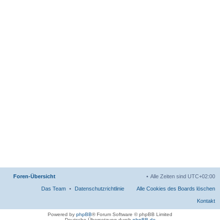
Foren-Übersicht
Alle Zeiten sind
UTC+02:00
Das Team
Datenschutzrichtlinie
Alle Cookies des Boards löschen
Kontakt
Powered by
phpBB
® Forum Software © phpBB Limited
Deutsche Übersetzung durch
phpBB.de