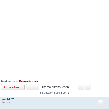
Moderatoren:
Dayworker
,
irix
Antworten
3 Beiträge • Seite
1
von
1
garfield79
Zitat
Member