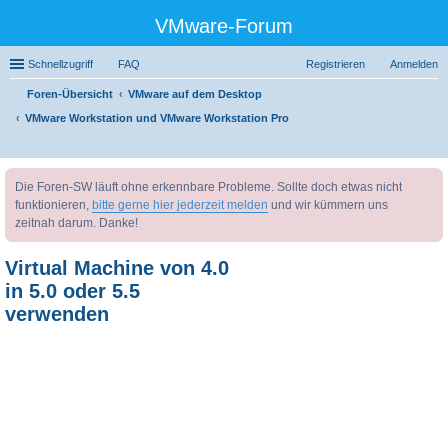
VMware-Forum
Schnellzugriff
FAQ
Registrieren
Anmelden
Foren-Übersicht
VMware auf dem Desktop
VMware Workstation und VMware Workstation Pro
uc
Die Foren-SW läuft ohne erkennbare Probleme. Sollte doch etwas nicht
he
funktionieren,
bitte gerne hier jederzeit melden
und wir kümmern uns
zeitnah darum. Danke!
Virtual Machine von 4.0
in 5.0 oder 5.5
verwenden