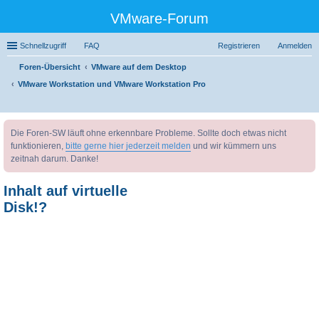
VMware-Forum
Schnellzugriff
FAQ
Registrieren
Anmelden
Foren-Übersicht
VMware auf dem Desktop
VMware Workstation und VMware Workstation Pro
uc
Die Foren-SW läuft ohne erkennbare Probleme. Sollte doch etwas nicht
he
funktionieren,
bitte gerne hier jederzeit melden
und wir kümmern uns
zeitnah darum. Danke!
Inhalt auf virtuelle
Disk!?