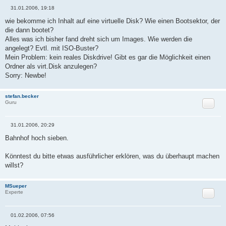
31.01.2006, 19:18
B
e
wie bekomme ich Inhalt auf eine virtuelle Disk? Wie einen Bootsektor, der
i
die dann bootet?
t
r
Alles was ich bisher fand dreht sich um Images. Wie werden die
a
angelegt? Evtl. mit ISO-Buster?
g
Mein Problem: kein reales Diskdrive! Gibt es gar die Möglichkeit einen
Ordner als virt.Disk anzulegen?
Sorry: Newbe!
stefan.becker
Zitat
Guru
31.01.2006, 20:29
B
e
Bahnhof hoch sieben.
i
t
r
Könntest du bitte etwas ausführlicher erklören, was du überhaupt machen
a
willst?
g
MSueper
Zitat
Experte
01.02.2006, 07:56
B
e