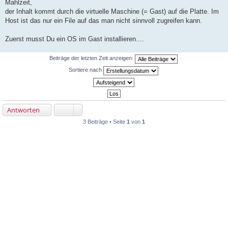
Mahlzeit,
i
der Inhalt kommt durch die virtuelle Maschine (= Gast) auf die Platte. Im
t
r
Host ist das nur ein File auf das man nicht sinnvoll zugreifen kann.
a
g
Zuerst musst Du ein OS im Gast installieren....
Beiträge der letzten Zeit anzeigen:
Sortiere nach
Antworten
3 Beiträge • Seite
1
von
1