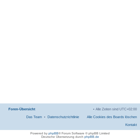
Foren-Übersicht
Alle Zeiten sind
UTC+02:00
Das Team
Datenschutzrichtlinie
Alle Cookies des Boards löschen
Kontakt
Powered by
phpBB
® Forum Software © phpBB Limited
Deutsche Übersetzung durch
phpBB.de