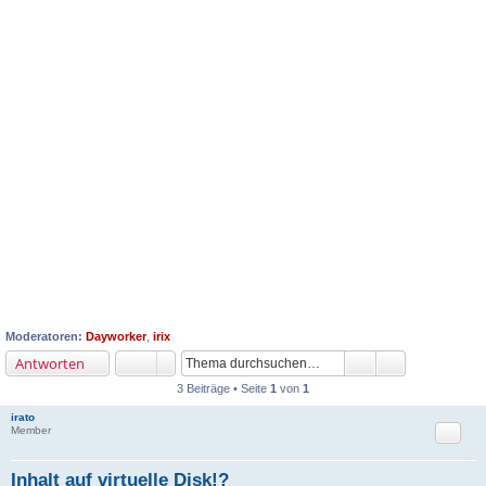
Moderatoren:
Dayworker
,
irix
Antworten
3 Beiträge • Seite
1
von
1
irato
Zitat
Member
Inhalt auf virtuelle Disk!?