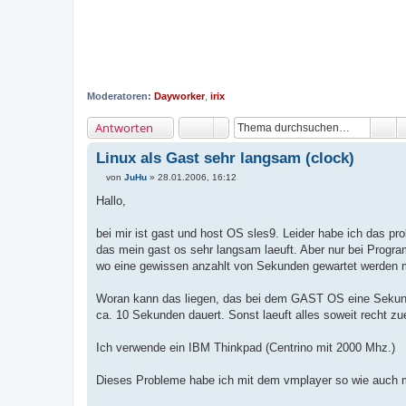
Moderatoren:
Dayworker
,
irix
Antworten
Linux als Gast sehr langsam (clock)
von
JuHu
»
28.01.2006, 16:12
B
e
Hallo,
i
t
r
bei mir ist gast und host OS sles9. Leider habe ich das pr
a
das mein gast os sehr langsam laeuft. Aber nur bei Prog
g
wo eine gewissen anzahlt von Sekunden gewartet werden 
Woran kann das liegen, das bei dem GAST OS eine Seku
ca. 10 Sekunden dauert. Sonst laeuft alles soweit recht zu
Ich verwende ein IBM Thinkpad (Centrino mit 2000 Mhz.)
Dieses Probleme habe ich mit dem vmplayer so wie auch mi