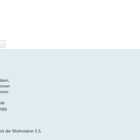
oblem,
rammen
muss.
nde
egig.
t der Workstation 5.5.