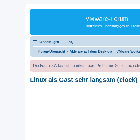
VMware-Forum
Inoffizielles, unabhängiges deuts
Schnellzugriff
FAQ
Foren-Übersicht
VMware auf dem Desktop
VMware Works
Die Foren-SW läuft ohne erkennbare Probleme. Sollte doch etw
Linux als Gast sehr langsam (clock)