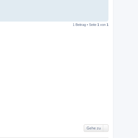
1 Beitrag • Seite
1
von
1
Gehe zu