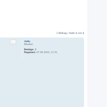
1 Beitrag • Seite
1
von
1
Zitat
JuHu
Member
Beiträge:
3
Registriert:
07.08.2003, 17:51