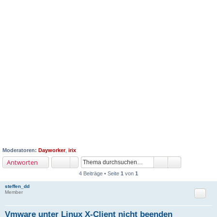
Moderatoren:
Dayworker
,
irix
Antworten
4 Beiträge • Seite
1
von
1
steffen_dd
Zitat
Member
Vmware unter Linux X-Client nicht beenden