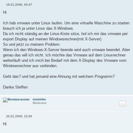
18.01.2006, 00:47
B
e
Hi
i
t
r
Ich hab vmware unter Linux laufen. Um eine virtuelle Maschine zu starten
a
brauch ich ja unter Linux das X-Windows.
g
Da ich nicht ständig an der Linux-Kiste sitze, hol ich mir das vmware per
export Display auf meinen Windowsrechner(mit X-Server).
So und jetzt zu meinem Problem:
Wenn ich den Windows-X-Server beende wird auch vmware beendet. Aber
genau das will ich nicht. Ich möchte das Vmware auf dem Linuxrechner
weiterläuft und ich mich bei Bedarf mit dem X-Display des Vmware vom
Windowsrechner aus verbinden.
Geht das? und hat jemand eine Ahnung mit welchem Programm?
Danke Steffen
minimike
Zitat
Moderator
20.01.2006, 23:36
B
e
Hi
i
t