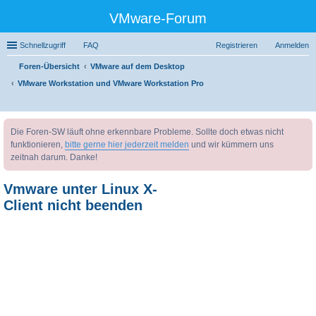
VMware-Forum
Schnellzugriff
FAQ
Registrieren
Anmelden
Foren-Übersicht
VMware auf dem Desktop
VMware Workstation und VMware Workstation Pro
uc
Die Foren-SW läuft ohne erkennbare Probleme. Sollte doch etwas nicht
he
funktionieren,
bitte gerne hier jederzeit melden
und wir kümmern uns
zeitnah darum. Danke!
Vmware unter Linux X-
Client nicht beenden