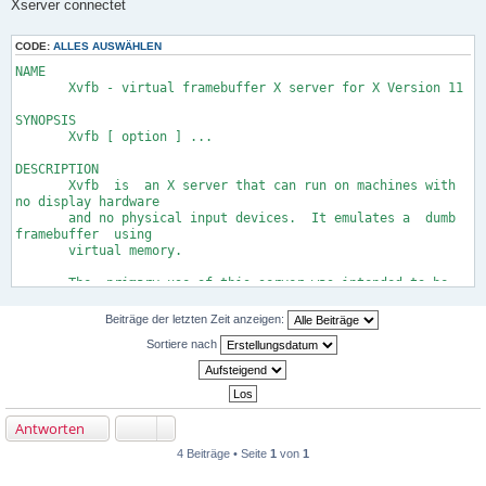
Xserver connectet
CODE:
ALLES AUSWÄHLEN
NAME
Xvfb - virtual framebuffer X server for X Version 11
SYNOPSIS
Xvfb [ option ] ...
DESCRIPTION
Xvfb is an X server that can run on machines with
no display hardware
and no physical input devices. It emulates a dumb
framebuffer using
virtual memory.
The primary use of this server was intended to be
server testing. The
mfb or cfb code for any depth can be exercised with
Beiträge der letzten Zeit anzeigen:
this server without
Sortiere nach
the need for real hardware that supports the
desired depths. The X
community has found many other novel uses for Xvfb,
including testing
clients against unusual depths and screen
Antworten
configurations, doing batch
processing with Xvfb as a background rendering
4 Beiträge • Seite
1
von
1
engine, load testing, as
an aid to porting the X server to a new