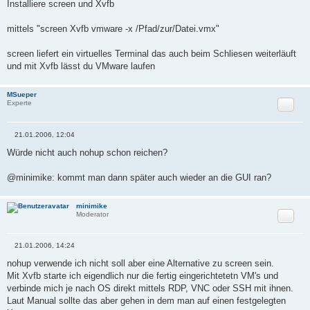
r
Installiere screen und Xvfb
a
g
mittels "screen Xvfb vmware -x /Pfad/zur/Datei.vmx"
screen liefert ein virtuelles Terminal das auch beim Schliesen weiterläuft
und mit Xvfb lässt du VMware laufen
MSueper
Zitat
Experte
21.01.2006, 12:04
B
e
Würde nicht auch nohup schon reichen?
i
t
r
@minimike: kommt man dann später auch wieder an die GUI ran?
a
g
minimike
Zitat
Moderator
21.01.2006, 14:24
B
e
nohup verwende ich nicht soll aber eine Alternative zu screen sein.
i
Mit Xvfb starte ich eigendlich nur die fertig eingerichtetetn VM's und
t
r
verbinde mich je nach OS direkt mittels RDP, VNC oder SSH mit ihnen.
a
Laut Manual sollte das aber gehen in dem man auf einen festgelegten
g