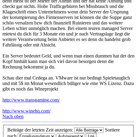
denn meist ist der Mieter der Admin und der hat keine Ahnung und
checkt gar nichts. Hohe Trafficgebüren bei Missbrauch und die
Klageschrift eines Unternehmens wenn dein Server der Ursprung
der korumpierung des Firmenservers ist können die die Suppe ganz
schön versalzen bzw dich finanziell Ruinieren und das weitere
Leben schier unmöglich machen. Bei einem teuren managed Server
mietest du dich für 3 Monate ein und je nach Vertragslage liegt die
weitere Verantwortung beim Anbieter es sei denn du handelst grob
Fahrlässig oder mit Absicht.
Ein Server bedeutet Geld, und wenn man einen dummen hat der den
Kopf hinhält kann man sich viel davon besorgen denn die
Rechnung bekommst ja du.
Schau dier mal Cedega an. VMware ist nur bedingt Spieletauglich
und mit 5$ im Monat wesendlich billiger wie eine WS Lizenz. Dazu
gibt es noch das Wineprojekt
http://www.transgaming.com/
http://www.winehq.com/
Nach oben
Beiträge der letzten Zeit anzeigen:
Sortiere
nach