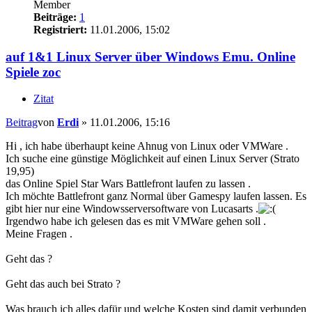
Member
Beiträge:
1
Registriert:
11.01.2006, 15:02
auf 1&1 Linux Server über Windows Emu. Online
Spiele zoc
Zitat
Beitrag
von
Erdi
»
11.01.2006, 15:16
Hi , ich habe überhaupt keine Ahnug von Linux oder VMWare .
Ich suche eine günstige Möglichkeit auf einen Linux Server (Strato
19,95)
das Online Spiel Star Wars Battlefront laufen zu lassen .
Ich möchte Battlefront ganz Normal über Gamespy laufen lassen. Es
gibt hier nur eine Windowsserversoftware von Lucasarts .
Irgendwo habe ich gelesen das es mit VMWare gehen soll .
Meine Fragen .
Geht das ?
Geht das auch bei Strato ?
Was brauch ich alles dafür und welche Kosten sind damit verbunden