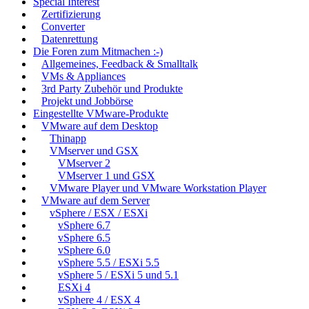
Special Interest
Zertifizierung
Converter
Datenrettung
Die Foren zum Mitmachen :-)
Allgemeines, Feedback & Smalltalk
VMs & Appliances
3rd Party Zubehör und Produkte
Projekt und Jobbörse
Eingestellte VMware-Produkte
VMware auf dem Desktop
Thinapp
VMserver und GSX
VMserver 2
VMserver 1 und GSX
VMware Player und VMware Workstation Player
VMware auf dem Server
vSphere / ESX / ESXi
vSphere 6.7
vSphere 6.5
vSphere 6.0
vSphere 5.5 / ESXi 5.5
vSphere 5 / ESXi 5 und 5.1
ESXi 4
vSphere 4 / ESX 4