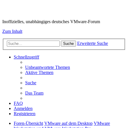
VMware-Forum
Inoffizielles, unabhängiges deutsches VMware-Forum
Zum Inhalt
Erweiterte Suche
Suche
Schnellzugriff
Unbeantwortete Themen
Aktive Themen
Suche
Das Team
FAQ
Anmelden
Registrieren
Foren-Übersicht
VMware auf dem Desktop
VMware