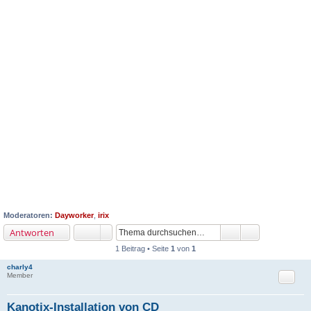
Moderatoren:
Dayworker
,
irix
Antworten
1 Beitrag • Seite
1
von
1
charly4
Zitat
Member
Kanotix-Installation von CD