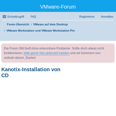
VMware-Forum
Schnellzugriff
FAQ
Registrieren
Anmelden
Foren-Übersicht
VMware auf dem Desktop
VMware Workstation und VMware Workstation Pro
uc
Die Foren-SW läuft ohne erkennbare Probleme. Sollte doch etwas nicht
he
funktionieren,
bitte gerne hier jederzeit melden
und wir kümmern uns
zeitnah darum. Danke!
Kanotix-Installation von
CD