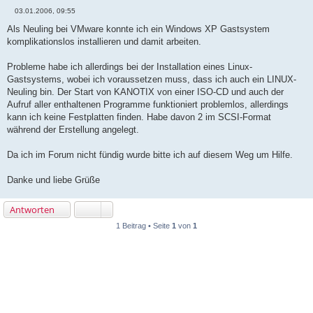
03.01.2006, 09:55
B
e
Als Neuling bei VMware konnte ich ein Windows XP Gastsystem
i
komplikationslos installieren und damit arbeiten.
t
r
a
Probleme habe ich allerdings bei der Installation eines Linux-
g
Gastsystems, wobei ich voraussetzen muss, dass ich auch ein LINUX-
Neuling bin. Der Start von KANOTIX von einer ISO-CD und auch der
Aufruf aller enthaltenen Programme funktioniert problemlos, allerdings
kann ich keine Festplatten finden. Habe davon 2 im SCSI-Format
während der Erstellung angelegt.
Da ich im Forum nicht fündig wurde bitte ich auf diesem Weg um Hilfe.
Danke und liebe Grüße
Antworten
1 Beitrag • Seite
1
von
1