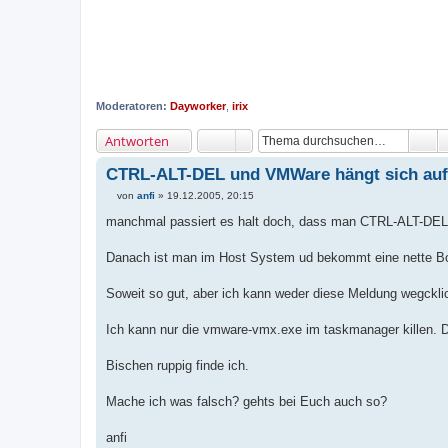
Moderatoren:
Dayworker
,
irix
Antworten
CTRL-ALT-DEL und VMWare hängt sich auf
von
anfi
»
19.12.2005, 20:15
B
e
manchmal passiert es halt doch, dass man CTRL-ALT-DEL 
i
t
r
Danach ist man im Host System ud bekommt eine nette Bo
a
g
Soweit so gut, aber ich kann weder diese Meldung wegcklic
Ich kann nur die vmware-vmx.exe im taskmanager killen. Da
Bischen ruppig finde ich.
Mache ich was falsch? gehts bei Euch auch so?
anfi