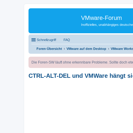
VMware-Forum
Inoffizielles, unabhängiges deuts
Schnellzugriff
FAQ
Foren-Übersicht
VMware auf dem Desktop
VMware Works
Die Foren-SW läuft ohne erkennbare Probleme. Sollte doch etw
CTRL-ALT-DEL und VMWare hängt si