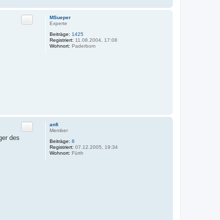
Zitat
MSueper
Experte
Beiträge:
1425
Registriert:
11.08.2004, 17:08
Wohnort:
Paderborn
Zitat
anfi
Member
ger des
Beiträge:
8
Registriert:
07.12.2005, 19:34
Wohnort:
Fürth