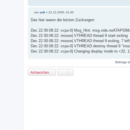
von
anfi
»
22.12.2005, 01:00
B
e
Das hier waren die letzten Zuckungen:
i
t
r
Dec 22 00:08:22: vcpu-0| Msg_Hint: msg.vide.noATAPIDM
a
Dec 22 00:08:22: mouse| VTHREAD thread 9 start exiting
g
Dec 22 00:08:22: mouse| VTHREAD thread 9 exiting, 7 left
Dec 22 00:08:22: vcpu-0| VTHREAD destroy thread 9 "mo
Dec 22 00:08:22: vcpu-0| Changing display mode to <32, 1
Beiträge d
Antworten