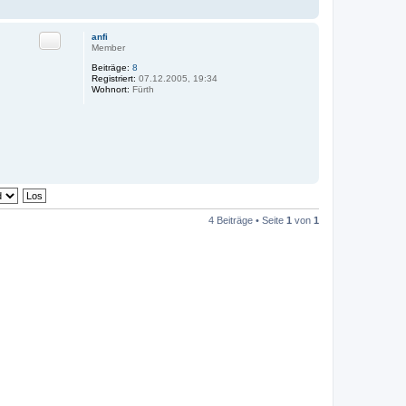
Zitat
anfi
Member
Beiträge:
8
Registriert:
07.12.2005, 19:34
Wohnort:
Fürth
4 Beiträge • Seite
1
von
1