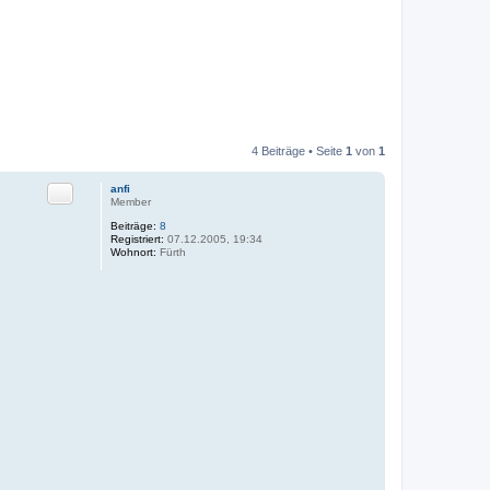
4 Beiträge • Seite
1
von
1
Zitat
anfi
Member
Beiträge:
8
Registriert:
07.12.2005, 19:34
Wohnort:
Fürth