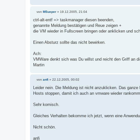
von
MSueper
»
19.12.2005, 21:04
B
e
ctrl-alt-entf => taskmanager diesen beenden,
i
genannte Meldung bestätigen und Reue zeigen +
t
r
die VM wieder in Fullscreen bringen oder anklicken und sc
a
g
Einen Absturz sollte das nicht bewirken.
Ach:
VMWare denkt sich was Du willst und reicht den Griff an d
Martin
von
anfi
»
22.12.2005, 00:02
B
e
Leider nein. Die Meldung ist nicht anzuklicken. Das ganz
i
Hosts stoppen, damit ich auch an vmware wieder rankomm
t
r
a
Sehr komisch.
g
Gleiches Verhalten bekomme ich jetzt, wenn eine Anwendu
Nicht schön.
anfi