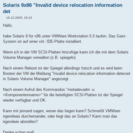
Solaris 9x86 "Invalid device relocation information
det
16.12.2005, 19:15
B
e
Hallo,
i
t
r
habe Solaris 9 für x86 unter VMWare Workstation 5.5 laufen. Das Gast-
a
System ist auf einer virt. IDE-Platte installiert.
g
Wenn ich in der VM SCSI-Platten hinzufüge kann ich die mit dem Solaris
Volume Manager verwalten (z.B. spiegeln).
Nach einem Reboot ist der Spiegel allerdings futsch und es wird beim
Booten der VM die Meldung "Invalid device relocation information deteced
in Solaris Volume Manager" angezeigt.
Nach einem Aufruf des Kommandos "metadevadm -u
<Komponentenname>" für die beteiligten SCSI-Platten ist der Spiegel
wieder verfügbar und OK.
Kann mir jemand sagen, woran das liegen kann? Schmeißt VMWare
irgendwas durcheinander, oder liegt das an Solaris? Kann man das
irgendwie abstellen?
Danke schon mal!