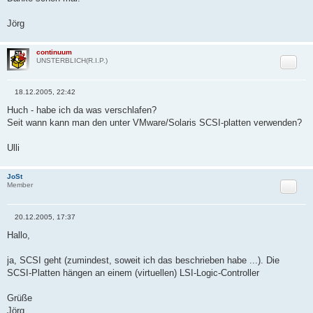
Jörg
continuum
Zitat
UNSTERBLICH(R.I.P.)
18.12.2005, 22:42
B
e
Huch - habe ich da was verschlafen?
i
Seit wann kann man den unter VMware/Solaris SCSI-platten verwenden?
t
r
a
Ulli
g
JoSt
Zitat
Member
20.12.2005, 17:37
B
e
Hallo,
i
t
r
ja, SCSI geht (zumindest, soweit ich das beschrieben habe ...). Die
a
SCSI-Platten hängen an einem (virtuellen) LSI-Logic-Controller
g
Grüße
Jörg