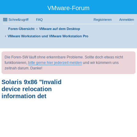
VMware-Forum
Schnellzugriff
FAQ
Registrieren
Anmelden
Foren-Übersicht
VMware auf dem Desktop
VMware Workstation und VMware Workstation Pro
uc
Die Foren-SW läuft ohne erkennbare Probleme. Sollte doch etwas nicht
he
funktionieren,
bitte gerne hier jederzeit melden
und wir kümmern uns
zeitnah darum. Danke!
Solaris 9x86 "Invalid
device relocation
information det