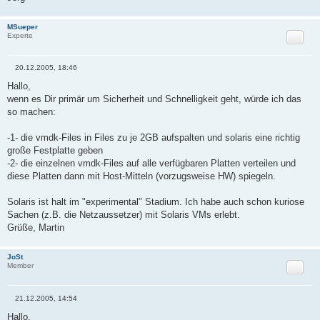
MSueper
Zitat
Experte
20.12.2005, 18:46
B
e
Hallo,
i
wenn es Dir primär um Sicherheit und Schnelligkeit geht, würde ich das
t
r
so machen:
a
g
-1- die vmdk-Files in Files zu je 2GB aufspalten und solaris eine richtig
große Festplatte geben
-2- die einzelnen vmdk-Files auf alle verfügbaren Platten verteilen und
diese Platten dann mit Host-Mitteln (vorzugsweise HW) spiegeln.
Solaris ist halt im "experimental" Stadium. Ich habe auch schon kuriose
Sachen (z.B. die Netzaussetzer) mit Solaris VMs erlebt.
Grüße, Martin
JoSt
Zitat
Member
21.12.2005, 14:54
B
e
Hallo,