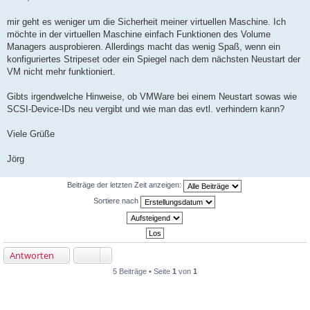
i
t
r
mir geht es weniger um die Sicherheit meiner virtuellen Maschine. Ich
a
möchte in der virtuellen Maschine einfach Funktionen des Volume
g
Managers ausprobieren. Allerdings macht das wenig Spaß, wenn ein
konfiguriertes Stripeset oder ein Spiegel nach dem nächsten Neustart der
VM nicht mehr funktioniert.
Gibts irgendwelche Hinweise, ob VMWare bei einem Neustart sowas wie
SCSI-Device-IDs neu vergibt und wie man das evtl. verhindern kann?
Viele Grüße
Jörg
Beiträge der letzten Zeit anzeigen:
Sortiere nach
Antworten
5 Beiträge • Seite
1
von
1