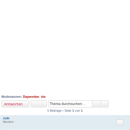
Moderatoren:
Dayworker
,
irix
Antworten
5 Beiträge • Seite
1
von
1
JoSt
Zitat
Member