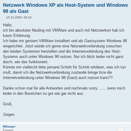
Netzwerk Windows XP als Host-System und Windows
98 als Gast
15.12.2005, 00:10
B
e
Hallo,
i
ich bin absoluter Neuling mit VMWare und auch mit Netzwerken hab ich
t
r
kaum Erfahrung.
a
Ich habe mir gestern VMWare installiert und als Gastsystem Windows 98
g
eingerichtet. Jetzt würde ich gerne eine Netzwerkverbindung zwischen
den beiden Systemen herstellen und die Internetverbindung des Host-
Systems auch unter Windows 98 nutzen. Nur ich blick leider nicht ganz
durch, wie das funktioniert.
Könnte mir vielleicht bitte jemand Schritt für Schritt erklären, was ich tun
muß, damit ich die Netzwerkverbindung zustande bringe bzw die
Internetverbindung unter Windows 98 (Gast) auch nutzen kann??
Danke schon mal für alle Antworten und nochmals sorry.........kenn mich
leider in den Bereichen so gut wie gar nicht aus.
Gruß,
Jürgen
MSueper
Zitat
Experte