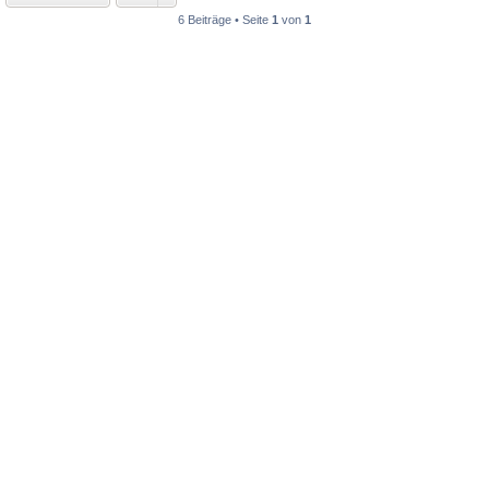
6 Beiträge • Seite
1
von
1