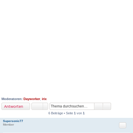
Moderatoren:
Dayworker
,
irix
Antworten
6 Beiträge • Seite
1
von
1
Supersonic77
Zitat
Member