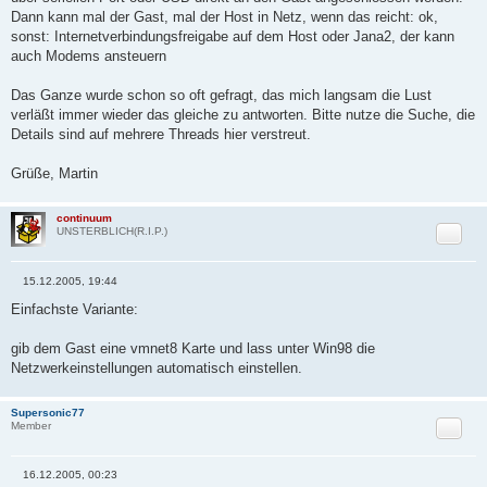
Dann kann mal der Gast, mal der Host in Netz, wenn das reicht: ok,
sonst: Internetverbindungsfreigabe auf dem Host oder Jana2, der kann
auch Modems ansteuern
Das Ganze wurde schon so oft gefragt, das mich langsam die Lust
verläßt immer wieder das gleiche zu antworten. Bitte nutze die Suche, die
Details sind auf mehrere Threads hier verstreut.
Grüße, Martin
continuum
Zitat
UNSTERBLICH(R.I.P.)
15.12.2005, 19:44
B
e
Einfachste Variante:
i
t
r
gib dem Gast eine vmnet8 Karte und lass unter Win98 die
a
Netzwerkeinstellungen automatisch einstellen.
g
Supersonic77
Zitat
Member
16.12.2005, 00:23
B