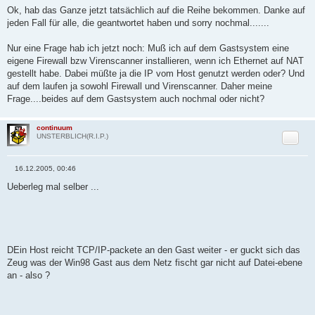
e
Ok, hab das Ganze jetzt tatsächlich auf die Reihe bekommen. Danke auf
i
jeden Fall für alle, die geantwortet haben und sorry nochmal.......
t
r
a
Nur eine Frage hab ich jetzt noch: Muß ich auf dem Gastsystem eine
g
eigene Firewall bzw Virenscanner installieren, wenn ich Ethernet auf NAT
gestellt habe. Dabei müßte ja die IP vom Host genutzt werden oder? Und
auf dem laufen ja sowohl Firewall und Virenscanner. Daher meine
Frage....beides auf dem Gastsystem auch nochmal oder nicht?
continuum
Zitat
UNSTERBLICH(R.I.P.)
16.12.2005, 00:46
B
e
Ueberleg mal selber ...
i
t
r
a
g
DEin Host reicht TCP/IP-packete an den Gast weiter - er guckt sich das
Zeug was der Win98 Gast aus dem Netz fischt gar nicht auf Datei-ebene
an - also ?