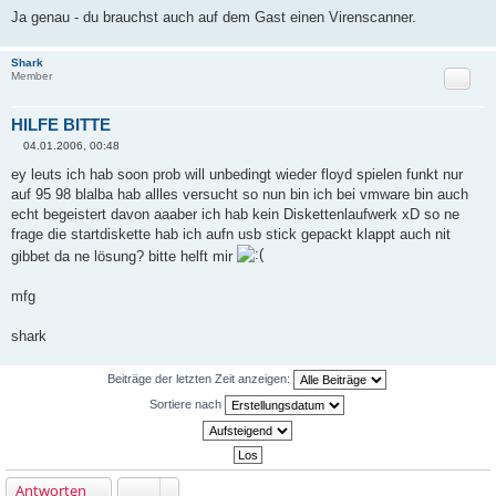
Ja genau - du brauchst auch auf dem Gast einen Virenscanner.
Shark
Zitat
Member
HILFE BITTE
04.01.2006, 00:48
B
e
ey leuts ich hab soon prob will unbedingt wieder floyd spielen funkt nur
i
auf 95 98 blalba hab allles versucht so nun bin ich bei vmware bin auch
t
r
echt begeistert davon aaaber ich hab kein Diskettenlaufwerk xD so ne
a
frage die startdiskette hab ich aufn usb stick gepackt klappt auch nit
g
gibbet da ne lösung? bitte helft mir
mfg
shark
Beiträge der letzten Zeit anzeigen:
Sortiere nach
Antworten