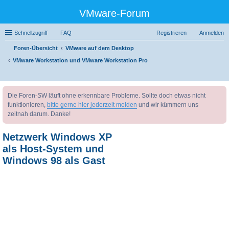
VMware-Forum
Schnellzugriff
FAQ
Registrieren
Anmelden
Foren-Übersicht
VMware auf dem Desktop
VMware Workstation und VMware Workstation Pro
uc
Die Foren-SW läuft ohne erkennbare Probleme. Sollte doch etwas nicht
he
funktionieren,
bitte gerne hier jederzeit melden
und wir kümmern uns
zeitnah darum. Danke!
Netzwerk Windows XP
als Host-System und
Windows 98 als Gast