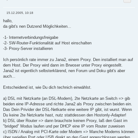
15.12.2005, 10:18
B
e
hallo,
i
da gibt's nen Dutzend Möglichkeiten...
t
r
a
-1- Internetverbindungsfreigabe
g
-2- SW-Router-Funktionalität auf Host einschalten
-3- Proxy-Server installieren
Ich persönlich rate immer zu Jana2, einem Proxy. Den installiert man auf
dem Host. Der Proxy wird dann im Brwoser unter Proxy eingestellt.
Jana2 ist eigentlich selbsterklärend, nen Forum und Doku gibt's aber
auch...
Entscheidend ist, wie Du dich technich einwählst.
a) DSL mit Netzkarte (an DSL-Modem), 2te Netzkarte an Switch => gib
beiden eine IP-Adresse und richte Jana2 als Proxy zwischen beiden ein.
Das Dein Privider der DSL-Netkarte eine weitere IP gibt, ist wurst. Wenn
Du keine 2te Netzkarte hast, nutz stattdessen den Hostonly-Adapter!
b) DSL über Router => dann brauchste keinen Proxy, laß den Gast im
"bridged" Modus laufen und per DHCP eine IP vom Router zuweisen
c) ISDN / Analog mit PCI-Karte oder Modem => Manche Modems können
über seriellen Port oder USB direkt an den Gast angeschlossen werden.