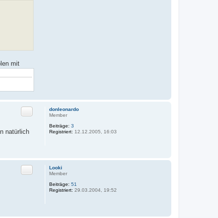
len mit
Zitat
donleonardo
Member
Beiträge:
3
 natürlich
Registriert:
12.12.2005, 16:03
Zitat
Looki
Member
Beiträge:
51
Registriert:
29.03.2004, 19:52