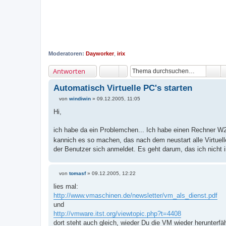
Moderatoren:
Dayworker
,
irix
Antworten
Automatisch Virtuelle PC's starten
von
windiwin
»
09.12.2005, 11:05
B
e
Hi,
i
t
r
ich habe da ein Problemchen... Ich habe einen Rechner W2K
a
kannich es so machen, das nach dem neustart alle Virtuel
g
der Benutzer sich anmeldet. Es geht darum, das ich nicht
von
tomasf
»
09.12.2005, 12:22
B
e
lies mal:
i
http://www.vmaschinen.de/newsletter/vm_als_dienst.pdf
t
r
und
a
http://vmware.itst.org/viewtopic.php?t=4408
g
dort steht auch gleich, wieder Du die VM wieder herunterfä