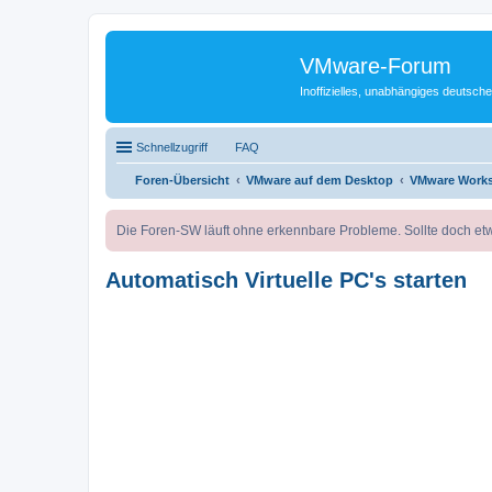
VMware-Forum
Inoffizielles, unabhängiges deuts
Schnellzugriff
FAQ
Foren-Übersicht
VMware auf dem Desktop
VMware Works
Die Foren-SW läuft ohne erkennbare Probleme. Sollte doch etw
Automatisch Virtuelle PC's starten