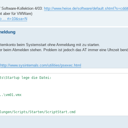
 Software-Kollektion 4/03:
http://www.heise.de/software/default.shtml?s=cdd
cht aber für VMWare)
o ... rt=10&sa=N
meldung
ystemkonto beim Systemstart ohne Anmeldung mit zu starten.
ter beim Abmelden stehen. Problem ist jedoch das AT immer eine Uhrzeit benöt
http://www.sysinternals.com/utilities/psexec.html
ts\Startup lege die Datei:
..\vm01.vmx
lungen/Scripts/Starten/ScriptStart.cmd