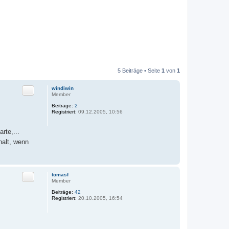
5 Beiträge • Seite
1
von
1
Zitat
windiwin
Member
Beiträge:
2
Registriert:
09.12.2005, 10:56
rte,...
halt, wenn
Zitat
tomasf
Member
Beiträge:
42
Registriert:
20.10.2005, 16:54