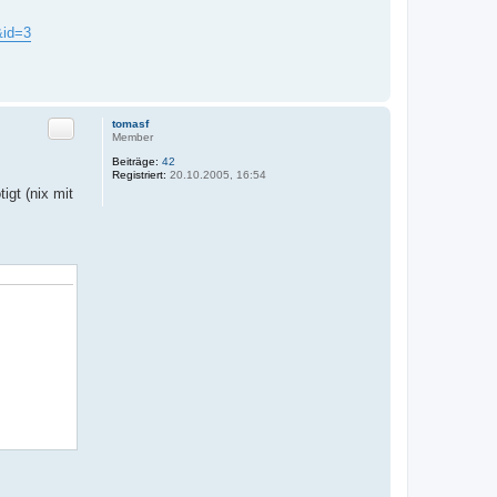
&id=3
Zitat
tomasf
Member
Beiträge:
42
Registriert:
20.10.2005, 16:54
igt (nix mit