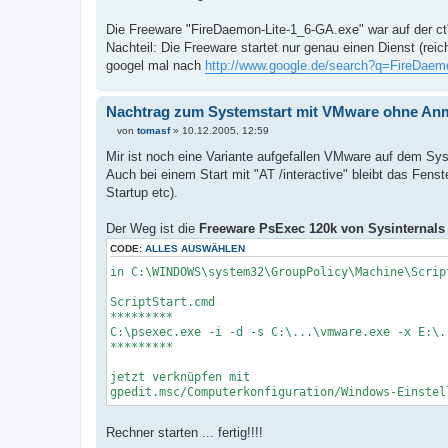
Die Freeware "FireDaemon-Lite-1_6-GA.exe" war auf der ct'
Nachteil: Die Freeware startet nur genau einen Dienst (rei
googel mal nach
http://www.google.de/search?q=FireDaem
Nachtrag zum Systemstart mit VMware ohne An
von
tomasf
»
10.12.2005, 12:59
B
e
Mir ist noch eine Variante aufgefallen VMware auf dem S
i
Auch bei einem Start mit "AT /interactive" bleibt das Fens
t
r
Startup etc).
a
g
Der Weg ist die
Freeware PsExec 120k von Sysinternals
CODE:
ALLES AUSWÄHLEN
in C:\WINDOWS\system32\GroupPolicy\Machine\Scrip
ScriptStart.cmd
*********
C:\psexec.exe -i -d -s C:\...\vmware.exe -x E:\.
*********
jetzt verknüpfen mit
gpedit.msc/Computerkonfiguration/Windows-Einstel
Rechner starten ... fertig!!!!