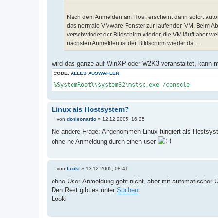
Nach dem Anmelden am Host, erscheint dann sofort auto
das normale VMware-Fenster zur laufenden VM. Beim A
verschwindet der Bildschirm wieder, die VM läuft aber wei
nächsten Anmelden ist der Bildschirm wieder da....
wird das ganze auf WinXP oder W2K3 veranstaltet, kann 
CODE:
ALLES AUSWÄHLEN
%SystemRoot%\system32\mstsc.exe /console
Linux als Hostsystem?
von
donleonardo
»
12.12.2005, 16:25
B
e
Ne andere Frage: Angenommen Linux fungiert als Hostsyst
i
ohne ne Anmeldung durch einen user
t
r
a
g
von
Looki
»
13.12.2005, 08:41
B
e
ohne User-Anmeldung geht nicht, aber mit automatischer 
i
Den Rest gibt es unter
Suchen
t
r
Looki
a
g