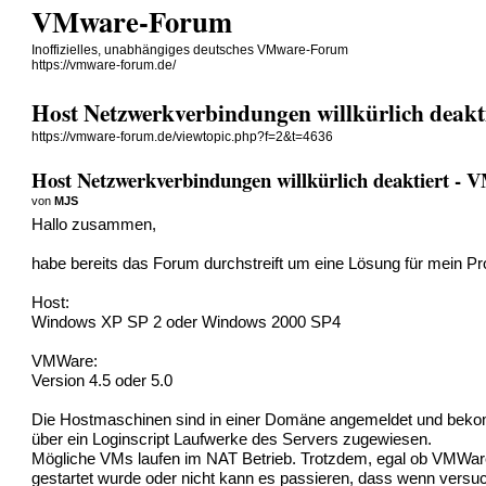
VMware-Forum
Inoffizielles, unabhängiges deutsches VMware-Forum
https://vmware-forum.de/
Host Netzwerkverbindungen willkürlich deakt
https://vmware-forum.de/viewtopic.php?f=2&t=4636
Host Netzwerkverbindungen willkürlich deaktiert -
von
MJS
Hallo zusammen,
habe bereits das Forum durchstreift um eine Lösung für mein Pr
Host:
Windows XP SP 2 oder Windows 2000 SP4
VMWare:
Version 4.5 oder 5.0
Die Hostmaschinen sind in einer Domäne angemeldet und be
über ein Loginscript Laufwerke des Servers zugewiesen.
Mögliche VMs laufen im NAT Betrieb. Trotzdem, egal ob VMWar
gestartet wurde oder nicht kann es passieren, dass wenn versuc