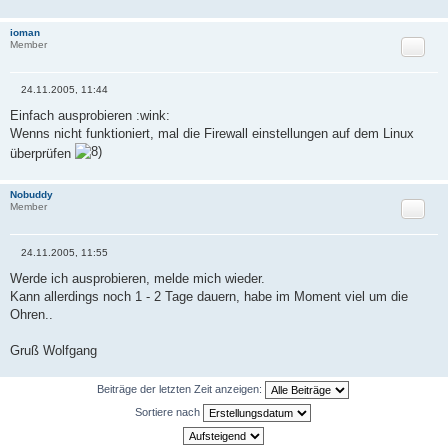
g
ioman
Zitat
Member
24.11.2005, 11:44
B
e
Einfach ausprobieren :wink:
i
Wenns nicht funktioniert, mal die Firewall einstellungen auf dem Linux
t
r
überprüfen
a
g
Nobuddy
Zitat
Member
24.11.2005, 11:55
B
e
Werde ich ausprobieren, melde mich wieder.
i
Kann allerdings noch 1 - 2 Tage dauern, habe im Moment viel um die
t
r
Ohren..
a
g
Gruß Wolfgang
Beiträge der letzten Zeit anzeigen:
Sortiere nach