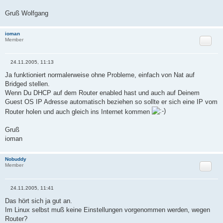
Gruß Wolfgang
ioman
Zitat
Member
24.11.2005, 11:13
B
e
Ja funktioniert normalerweise ohne Probleme, einfach von Nat auf
i
Bridged stellen.
t
r
Wenn Du DHCP auf dem Router enabled hast und auch auf Deinem
a
Guest OS IP Adresse automatisch beziehen so sollte er sich eine IP vom
g
Router holen und auch gleich ins Internet kommen
Gruß
ioman
Nobuddy
Zitat
Member
24.11.2005, 11:41
B
e
Das hört sich ja gut an.
i
Im Linux selbst muß keine Einstellungen vorgenommen werden, wegen
t
r
Router?
a