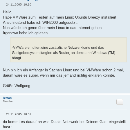
24.11.2005, 10:16
B
e
Hallo,
i
Habe VMWare zum Testen auf mein Linux Ubuntu Breezy installiert.
t
r
Anschließend habe ich WIN2000 aufgesetzt.
a
Nun würde ich gerne über mein Linux in das Internet gehen.
g
Irgendwo habe ich gelesen
-VMWare emuliert eine zusätzliche Netzwerkkarte und das
Gastgebersystem fungiert als Router, an dem dann Windows (TM)
hängt.
Nun bin ich ein Anfänger in Sachen Linux und bei VMWare schon 2 mal,
darum wäre es super, wenn mir das jemand richtig erklären könnte.
Grüße Wolfgang
ioman
Zitat
Member
24.11.2005, 10:57
B
e
da kommt es darauf an was Du als Netzwerk bei Deinem Gast eingestellt
i
hast :
t