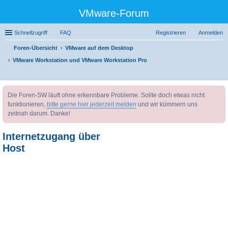
VMware-Forum
Schnellzugriff
FAQ
Registrieren
Anmelden
Foren-Übersicht
VMware auf dem Desktop
VMware Workstation und VMware Workstation Pro
uc
Die Foren-SW läuft ohne erkennbare Probleme. Sollte doch etwas nicht
he
funktionieren,
bitte gerne hier jederzeit melden
und wir kümmern uns
zeitnah darum. Danke!
Internetzugang über
Host