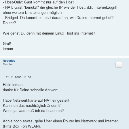
r
- Host-Only: Gast kommt nur auf den Host
a
- NAT: Gast "benutzt" die gleiche IP wie der Host, d.h. Internetzugriff
g
ohne weitere Einstellungen möglich
- Bridged: Da kommt es jetzt darauf an, wie Du ins Internet gehst?
Router?
Wie gehst Du denn mit deinem Linux Host ins Internet?
Gruß
ioman
Nobuddy
Zitat
Member
24.11.2005, 11:06
B
e
Hallo ioman,
i
danke für Deine schnelle Antwort.
t
r
a
Habe Netzwerkkarte auf NAT eingestellt.
g
Kann ich das nachträglich ändern?
Wenn ja, was muß ich da beachten?
Achja noch etwas, gehe Über einen Router ins Netzwerk und Internet
(Fritz Box Fon WLAN).