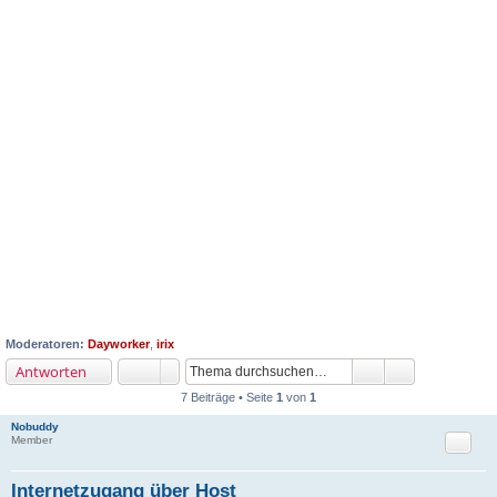
Moderatoren:
Dayworker
,
irix
Antworten
7 Beiträge • Seite
1
von
1
Nobuddy
Zitat
Member
Internetzugang über Host