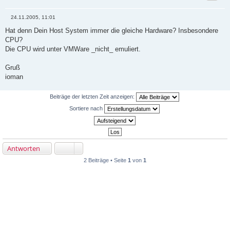
24.11.2005, 11:01
B
e
Hat denn Dein Host System immer die gleiche Hardware? Insbesondere
i
CPU?
t
r
Die CPU wird unter VMWare _nicht_ emuliert.
a
g
Gruß
ioman
Beiträge der letzten Zeit anzeigen:
Sortiere nach
Antworten
2 Beiträge • Seite
1
von
1