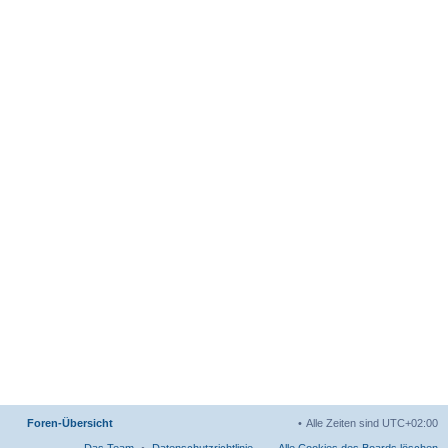
Foren-Übersicht
Alle Zeiten sind
UTC+02:00
Das Team
Datenschutzrichtlinie
Alle Cookies des Boards löschen