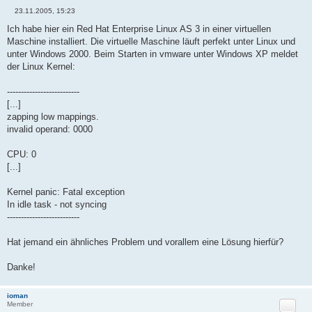
23.11.2005, 15:23
B
e
Ich habe hier ein Red Hat Enterprise Linux AS 3 in einer virtuellen
i
Maschine installiert. Die virtuelle Maschine läuft perfekt unter Linux und
t
r
unter Windows 2000. Beim Starten in vmware unter Windows XP meldet
a
der Linux Kernel:
g
--------------------------
[...]
zapping low mappings.
invalid operand: 0000
CPU: 0
[...]
Kernel panic: Fatal exception
In idle task - not syncing
--------------------------
Hat jemand ein ähnliches Problem und vorallem eine Lösung hierfür?
Danke!
ioman
Zitat
Member