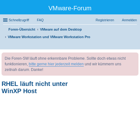
VMware-Forum
Schnellzugriff
FAQ
Registrieren
Anmelden
Foren-Übersicht
VMware auf dem Desktop
VMware Workstation und VMware Workstation Pro
uc
Die Foren-SW läuft ohne erkennbare Probleme. Sollte doch etwas nicht
he
funktionieren,
bitte gerne hier jederzeit melden
und wir kümmern uns
zeitnah darum. Danke!
RHEL läuft nicht unter
WinXP Host