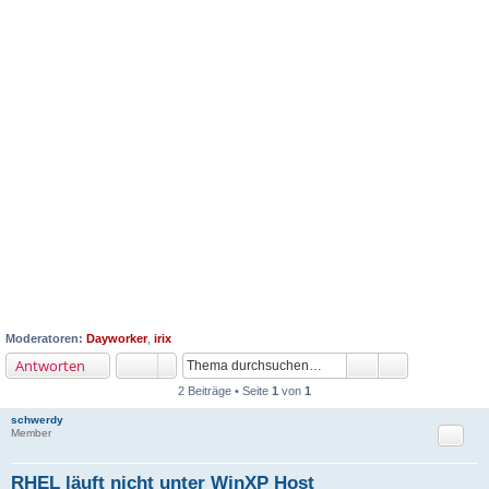
Moderatoren:
Dayworker
,
irix
Antworten
2 Beiträge • Seite
1
von
1
schwerdy
Zitat
Member
RHEL läuft nicht unter WinXP Host