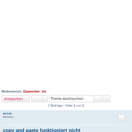
Moderatoren:
Dayworker
,
irix
Antworten
2 Beiträge • Seite
1
von
1
ascos
Zitat
Member
copy and paste funktioniert nicht