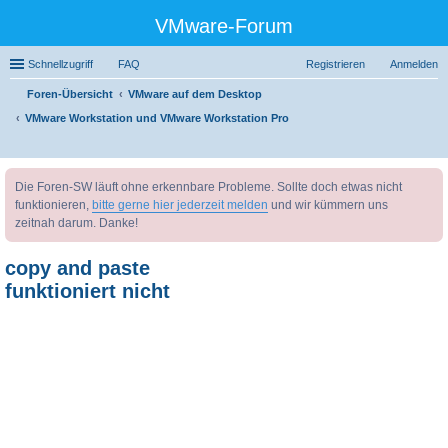
VMware-Forum
Schnellzugriff
FAQ
Registrieren
Anmelden
Foren-Übersicht
VMware auf dem Desktop
VMware Workstation und VMware Workstation Pro
uc
Die Foren-SW läuft ohne erkennbare Probleme. Sollte doch etwas nicht
he
funktionieren,
bitte gerne hier jederzeit melden
und wir kümmern uns
zeitnah darum. Danke!
copy and paste
funktioniert nicht