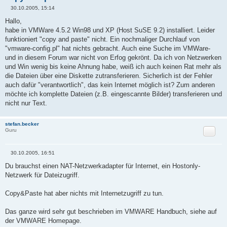
30.10.2005, 15:14
B
e
Hallo,
i
habe in VMWare 4.5.2 Win98 und XP (Host SuSE 9.2) installiert. Leider
t
r
funktioniert "copy and paste" nicht. Ein nochmaliger Durchlauf von
a
"vmware-config.pl" hat nichts gebracht. Auch eine Suche im VMWare-
g
und in diesem Forum war nicht von Erfog gekrönt. Da ich von Netzwerken
und Win wenig bis keine Ahnung habe, weiß ich auch keinen Rat mehr als
die Dateien über eine Diskette zutransferieren. Sicherlich ist der Fehler
auch dafür "verantwortlich", das kein Internet möglich ist? Zum anderen
möchte ich komplette Dateien (z.B. eingescannte Bilder) transferieren und
nicht nur Text.
stefan.becker
Zitat
Guru
30.10.2005, 16:51
B
e
Du brauchst einen NAT-Netzwerkadapter für Internet, ein Hostonly-
i
Netzwerk für Dateizugriff.
t
r
a
Copy&Paste hat aber nichts mit Internetzugriff zu tun.
g
Das ganze wird sehr gut beschrieben im VMWARE Handbuch, siehe auf
der VMWARE Homepage.