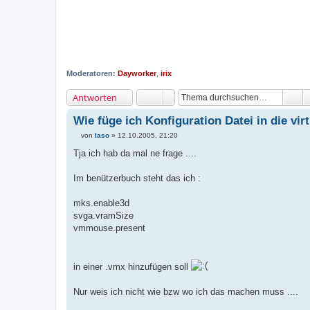
Moderatoren:
Dayworker
,
irix
Antworten
Wie füge ich Konfiguration Datei in die vi
von
laso
»
12.10.2005, 21:20
B
e
Tja ich hab da mal ne frage ....
i
t
r
Im benützerbuch steht das ich :
a
g
mks.enable3d
svga.vramSize
vmmouse.present
in einer .vmx hinzufügen soll
Nur weis ich nicht wie bzw wo ich das machen muss ....