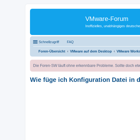
VMware-Forum
Inoffizielles, unabhängiges deuts
Schnellzugriff
FAQ
Foren-Übersicht
VMware auf dem Desktop
VMware Works
Die Foren-SW läuft ohne erkennbare Probleme. Sollte doch etw
Wie füge ich Konfiguration Datei in 