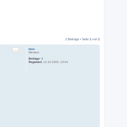
2 Beiträge • Seite
1
von
1
Zitat
laso
Member
Beiträge:
3
Registriert:
12.10.2005, 13:04