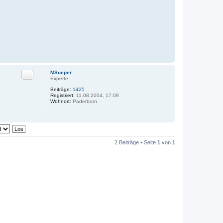
Zitat
MSueper
Experte
Beiträge:
1425
Registriert:
11.08.2004, 17:08
Wohnort:
Paderborn
2 Beiträge • Seite
1
von
1