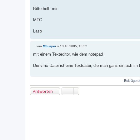
Bitte helft mir.
MFG
Laso
von
MSueper
»
13.10.2005, 15:52
B
e
mit einem Texteditor, wie dem notepad
i
t
r
Die vmx Datei ist eine Textdatei, die man ganz einfach im 
a
g
Beiträge d
Antworten