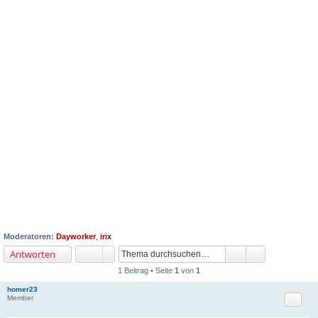
Moderatoren:
Dayworker
,
irix
Antworten
1 Beitrag • Seite
1
von
1
homer23
Zitat
Member