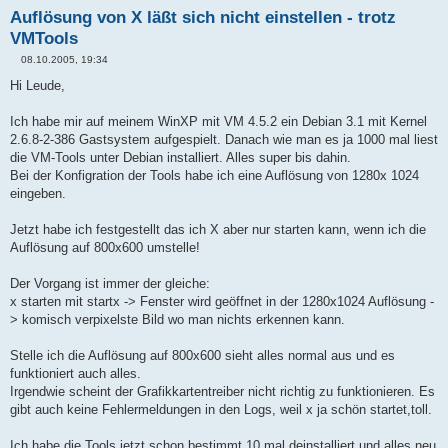
Auflösung von X läßt sich nicht einstellen - trotz
VMTools
08.10.2005, 19:34
B
e
Hi Leude,
i
t
r
Ich habe mir auf meinem WinXP mit VM 4.5.2 ein Debian 3.1 mit Kernel
a
2.6.8-2-386 Gastsystem aufgespielt. Danach wie man es ja 1000 mal liest
g
die VM-Tools unter Debian installiert. Alles super bis dahin.
Bei der Konfigration der Tools habe ich eine Auflösung von 1280x 1024
eingeben.
Jetzt habe ich festgestellt das ich X aber nur starten kann, wenn ich die
Auflösung auf 800x600 umstelle!
Der Vorgang ist immer der gleiche:
x starten mit startx -> Fenster wird geöffnet in der 1280x1024 Auflösung -
> komisch verpixelste Bild wo man nichts erkennen kann.
Stelle ich die Auflösung auf 800x600 sieht alles normal aus und es
funktioniert auch alles.
Irgendwie scheint der Grafikkartentreiber nicht richtig zu funktionieren. Es
gibt auch keine Fehlermeldungen in den Logs, weil x ja schön startet,toll.
Ich habe die Tools jetzt schon bestimmt 10 mal deinstalliert und alles neu