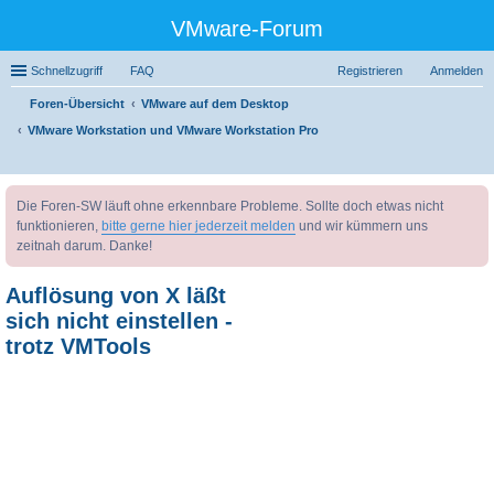
VMware-Forum
Schnellzugriff
FAQ
Registrieren
Anmelden
Foren-Übersicht
VMware auf dem Desktop
VMware Workstation und VMware Workstation Pro
uc
Die Foren-SW läuft ohne erkennbare Probleme. Sollte doch etwas nicht
he
funktionieren,
bitte gerne hier jederzeit melden
und wir kümmern uns
zeitnah darum. Danke!
Auflösung von X läßt
sich nicht einstellen -
trotz VMTools