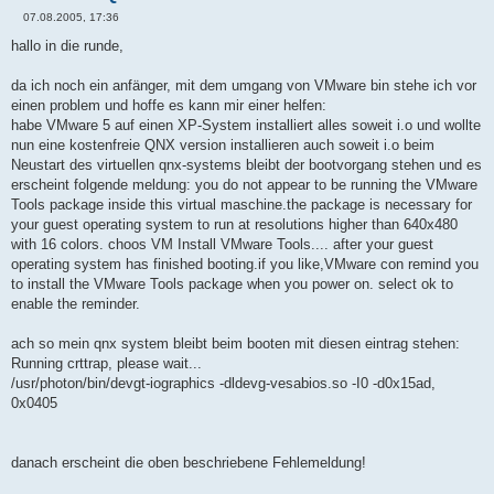
07.08.2005, 17:36
B
e
hallo in die runde,
i
t
r
da ich noch ein anfänger, mit dem umgang von VMware bin stehe ich vor
a
einen problem und hoffe es kann mir einer helfen:
g
habe VMware 5 auf einen XP-System installiert alles soweit i.o und wollte
nun eine kostenfreie QNX version installieren auch soweit i.o beim
Neustart des virtuellen qnx-systems bleibt der bootvorgang stehen und es
erscheint folgende meldung: you do not appear to be running the VMware
Tools package inside this virtual maschine.the package is necessary for
your guest operating system to run at resolutions higher than 640x480
with 16 colors. choos VM Install VMware Tools.... after your guest
operating system has finished booting.if you like,VMware con remind you
to install the VMware Tools package when you power on. select ok to
enable the reminder.
ach so mein qnx system bleibt beim booten mit diesen eintrag stehen:
Running crttrap, please wait...
/usr/photon/bin/devgt-iographics -dldevg-vesabios.so -I0 -d0x15ad,
0x0405
danach erscheint die oben beschriebene Fehlemeldung!