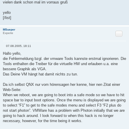
vielen dank schon mal im vorraus gruß
yello
[/list]
MSueper
Zitat
Experte
07.08.2005, 18:11
B
e
Hallo yello,
i
die Fehlermeldung bzgl. der vmware Tools kannste erstmal ignorieren. Die
t
r
Tools enthalten die Treiber für die virtuelle HW und erlauben u.a. eine
a
bessere Graphik als VGA.
g
Das Deine VM hängt hat damit nichts zu tun.
Da ich selbst QNX nur vom hörensagen her kenne, hier nen Zitat einer
Web-Seite:
When we reboot, we are going to boot into a safe mode so we have to hit
space bar to input boot options. Once the menu is displayed we are going
to select “F1” to get to the safe modes menu and select F3 “F2 plus do
not start photon”. VMWare has a problem with Photon initially that we are
going to hack around. I look forward to when this hack is no longer
necessary, however, for the time being it works.