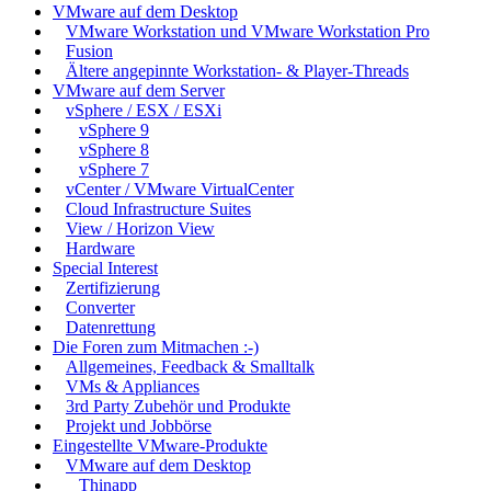
VMware auf dem Desktop
VMware Workstation und VMware Workstation Pro
Fusion
Ältere angepinnte Workstation- & Player-Threads
VMware auf dem Server
vSphere / ESX / ESXi
vSphere 9
vSphere 8
vSphere 7
vCenter / VMware VirtualCenter
Cloud Infrastructure Suites
View / Horizon View
Hardware
Special Interest
Zertifizierung
Converter
Datenrettung
Die Foren zum Mitmachen :-)
Allgemeines, Feedback & Smalltalk
VMs & Appliances
3rd Party Zubehör und Produkte
Projekt und Jobbörse
Eingestellte VMware-Produkte
VMware auf dem Desktop
Thinapp