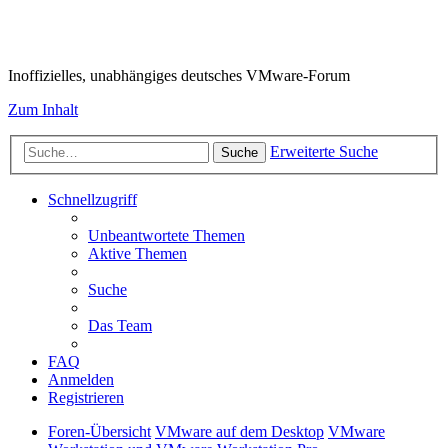
VMware-Forum
Inoffizielles, unabhängiges deutsches VMware-Forum
Zum Inhalt
Erweiterte Suche
Suche
Schnellzugriff
Unbeantwortete Themen
Aktive Themen
Suche
Das Team
FAQ
Anmelden
Registrieren
Foren-Übersicht
VMware auf dem Desktop
VMware