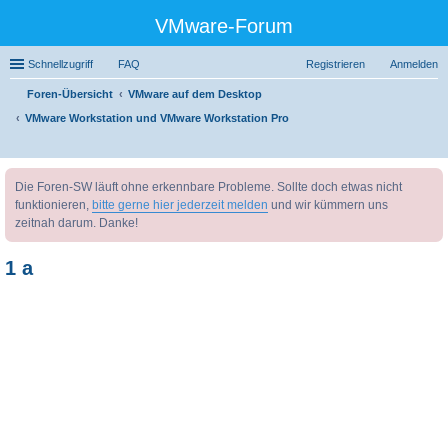
VMware-Forum
Schnellzugriff
FAQ
Registrieren
Anmelden
Foren-Übersicht
VMware auf dem Desktop
VMware Workstation und VMware Workstation Pro
uc
Die Foren-SW läuft ohne erkennbare Probleme. Sollte doch etwas nicht
he
funktionieren,
bitte gerne hier jederzeit melden
und wir kümmern uns
zeitnah darum. Danke!
1 a