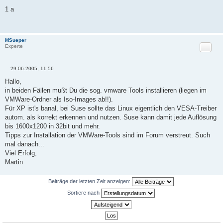
B
e
1 a
i
t
r
a
g
MSueper
Zitat
Experte
29.06.2005, 11:56
B
e
Hallo,
i
in beiden Fällen mußt Du die sog. vmware Tools installieren (liegen im
t
r
VMWare-Ordner als Iso-Images ab!!).
a
Für XP ist's banal, bei Suse sollte das Linux eigentlich den VESA-Treiber
g
autom. als korrekt erkennen und nutzen. Suse kann damit jede Auflösung
bis 1600x1200 in 32bit und mehr.
Tipps zur Installation der VMWare-Tools sind im Forum verstreut. Such
mal danach...
Viel Erfolg,
Martin
Beiträge der letzten Zeit anzeigen:
Sortiere nach