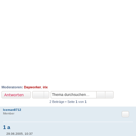
Moderatoren:
Dayworker
,
irix
Antworten
2 Beiträge • Seite
1
von
1
Iceman8712
Zitat
Member
1 a
29.06.2005, 10:37