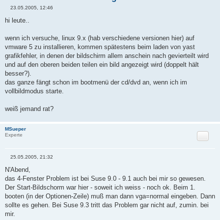
23.05.2005, 12:46
B
e
hi leute..
i
t
r
wenn ich versuche, linux 9.x (hab verschiedene versionen hier) auf
a
vmware 5 zu installieren, kommen spätestens beim laden von yast
g
grafikfehler, in denen der bildschirm allem anschein nach gevierteilt wird
und auf den oberen beiden teilen ein bild angezeigt wird (doppelt hält
besser?).
das ganze fängt schon im bootmenü der cd/dvd an, wenn ich im
vollbildmodus starte.
weiß jemand rat?
MSueper
Zitat
Experte
25.05.2005, 21:32
B
e
N'Abend,
i
das 4-Fenster Problem ist bei Suse 9.0 - 9.1 auch bei mir so gewesen.
t
r
Der Start-Bildschorm war hier - soweit ich weiss - noch ok. Beim 1.
a
booten (in der Optionen-Zeile) muß man dann vga=normal eingeben. Dann
g
sollte es gehen. Bei Suse 9.3 tritt das Problem gar nicht auf, zumin. bei
mir.