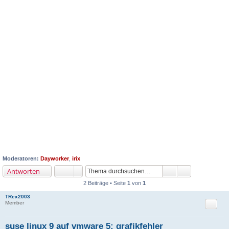
Moderatoren:
Dayworker
,
irix
Antworten
2 Beiträge • Seite
1
von
1
TRex2003
Zitat
Member
suse linux 9 auf vmware 5: grafikfehler