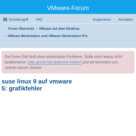
VMware-Forum
Schnellzugriff
FAQ
Registrieren
Anmelden
Foren-Übersicht
VMware auf dem Desktop
VMware Workstation und VMware Workstation Pro
uc
Die Foren-SW läuft ohne erkennbare Probleme. Sollte doch etwas nicht
he
funktionieren,
bitte gerne hier jederzeit melden
und wir kümmern uns
zeitnah darum. Danke!
suse linux 9 auf vmware
5: grafikfehler