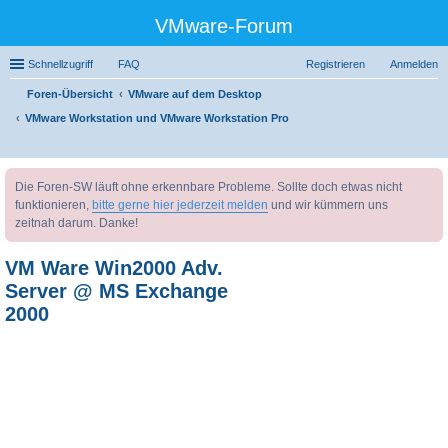
VMware-Forum
Schnellzugriff
FAQ
Registrieren
Anmelden
Foren-Übersicht
VMware auf dem Desktop
VMware Workstation und VMware Workstation Pro
uc
Die Foren-SW läuft ohne erkennbare Probleme. Sollte doch etwas nicht
he
funktionieren,
bitte gerne hier jederzeit melden
und wir kümmern uns
zeitnah darum. Danke!
VM Ware Win2000 Adv.
Server @ MS Exchange
2000