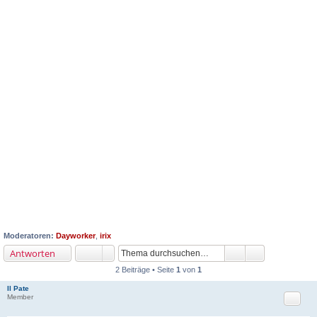
Moderatoren:
Dayworker
,
irix
Antworten
2 Beiträge • Seite
1
von
1
Il Pate
Zitat
Member