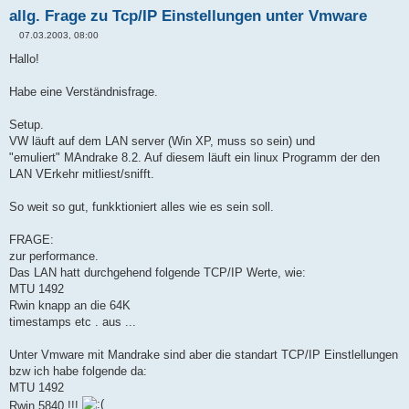
allg. Frage zu Tcp/IP Einstellungen unter Vmware
07.03.2003, 08:00
B
e
Hallo!
i
t
r
Habe eine Verständnisfrage.
a
g
Setup.
VW läuft auf dem LAN server (Win XP, muss so sein) und
"emuliert" MAndrake 8.2. Auf diesem läuft ein linux Programm der den
LAN VErkehr mitliest/snifft.
So weit so gut, funkktioniert alles wie es sein soll.
FRAGE:
zur performance.
Das LAN hatt durchgehend folgende TCP/IP Werte, wie:
MTU 1492
Rwin knapp an die 64K
timestamps etc . aus ...
Unter Vmware mit Mandrake sind aber die standart TCP/IP Einstlellungen
bzw ich habe folgende da:
MTU 1492
Rwin 5840 !!!