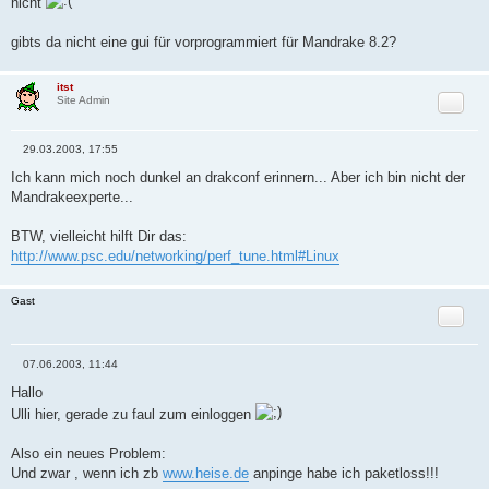
nicht
t
r
a
gibts da nicht eine gui für vorprogrammiert für Mandrake 8.2?
g
itst
Zitat
Site Admin
29.03.2003, 17:55
B
e
Ich kann mich noch dunkel an drakconf erinnern... Aber ich bin nicht der
i
Mandrakeexperte...
t
r
a
BTW, vielleicht hilft Dir das:
g
http://www.psc.edu/networking/perf_tune.html#Linux
Gast
Zitat
07.06.2003, 11:44
B
e
Hallo
i
Ulli hier, gerade zu faul zum einloggen
t
r
a
Also ein neues Problem:
g
Und zwar , wenn ich zb
www.heise.de
anpinge habe ich paketloss!!!