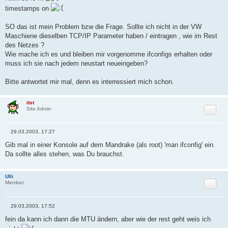
timestamps on
SO das ist mein Problem bzw die Frage. Sollte ich nicht in der VW
Maschiene dieselben TCP/IP Parameter haben / eintragen , wie im Rest
des Netzes ?
Wie mache ich es und bleiben mir vorgenomme ifconfigs erhalten oder
muss ich sie nach jedem neustart neueingeben?
Bitte antwortet mir mal, denn es interressiert mich schon.
itst
Zitat
Site Admin
29.03.2003, 17:27
B
e
Gib mal in einer Konsole auf dem Mandrake (als root) 'man ifconfig' ein.
i
Da sollte alles stehen, was Du brauchst.
t
r
a
g
Ulli
Zitat
Member
29.03.2003, 17:52
B
e
fein da kann ich dann die MTU ändern, aber wie der rest geht weis ich
i