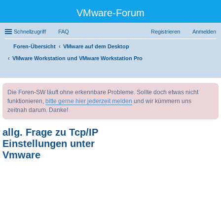
VMware-Forum
Schnellzugriff
FAQ
Registrieren
Anmelden
Foren-Übersicht
VMware auf dem Desktop
VMware Workstation und VMware Workstation Pro
uc
Die Foren-SW läuft ohne erkennbare Probleme. Sollte doch etwas nicht
he
funktionieren,
bitte gerne hier jederzeit melden
und wir kümmern uns
zeitnah darum. Danke!
allg. Frage zu Tcp/IP
Einstellungen unter
Vmware