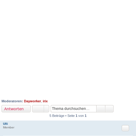
Moderatoren:
Dayworker
,
irix
Antworten
5 Beiträge • Seite
1
von
1
Ulli
Zitat
Member