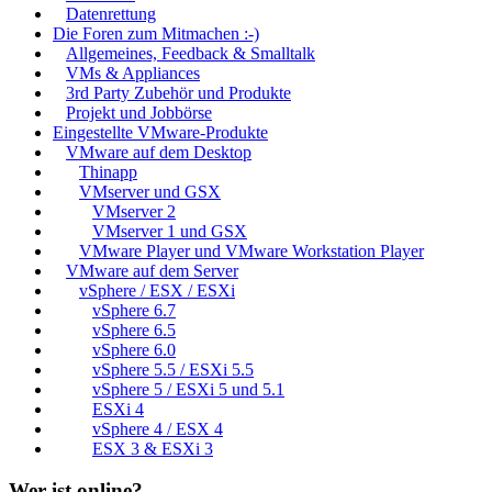
Datenrettung
Die Foren zum Mitmachen :-)
Allgemeines, Feedback & Smalltalk
VMs & Appliances
3rd Party Zubehör und Produkte
Projekt und Jobbörse
Eingestellte VMware-Produkte
VMware auf dem Desktop
Thinapp
VMserver und GSX
VMserver 2
VMserver 1 und GSX
VMware Player und VMware Workstation Player
VMware auf dem Server
vSphere / ESX / ESXi
vSphere 6.7
vSphere 6.5
vSphere 6.0
vSphere 5.5 / ESXi 5.5
vSphere 5 / ESXi 5 und 5.1
ESXi 4
vSphere 4 / ESX 4
ESX 3 & ESXi 3
Wer ist online?