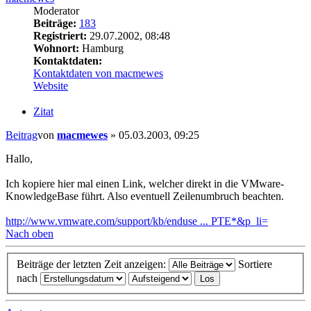
Moderator
Beiträge:
183
Registriert:
29.07.2002, 08:48
Wohnort:
Hamburg
Kontaktdaten:
Kontaktdaten von macmewes
Website
Zitat
Beitrag
von
macmewes
»
05.03.2003, 09:25
Hallo,
Ich kopiere hier mal einen Link, welcher direkt in die VMware-
KnowledgeBase führt. Also eventuell Zeilenumbruch beachten.
http://www.vmware.com/support/kb/enduse ... PTE*&p_li=
Nach oben
Beiträge der letzten Zeit anzeigen:
Sortiere
nach