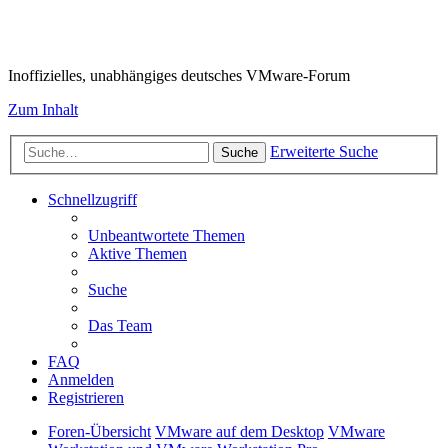
VMware-Forum
Inoffizielles, unabhängiges deutsches VMware-Forum
Zum Inhalt
Erweiterte Suche
Suche
Schnellzugriff
Unbeantwortete Themen
Aktive Themen
Suche
Das Team
FAQ
Anmelden
Registrieren
Foren-Übersicht
VMware auf dem Desktop
VMware