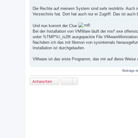
t
r
Die Rechte auf meinem System sind sehr restriktiv. Auch 
a
Verzeichnis hat. Dort hat auch nur er Zugriff. Das ist auch
g
Und nun kommt der Clue
Bei der Installation von VMWare läuft der msi*.exe offensich
unter %TMP%\_is28\ ausgepackte File VMwareWorstation
Nachdem ich das mit filemon von sysinternals herausgefun
Installation ist durchgelaufen.
VMware ist das erste Programm, das mir auf diese Weise aufg
Beiträge d
Antworten