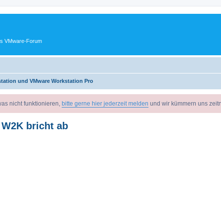
ches VMware-Forum
tation und VMware Workstation Pro
as nicht funktionieren,
bitte gerne hier jederzeit melden
und wir kümmern uns zeit
r W2K bricht ab