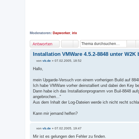
Moderatoren:
Dayworker
,
irix
Antworten
Installation VMWare 4.5.2-8848 unter W2K 
von
vb.de
»
07.02.2005, 18:52
B
e
Hallo,
i
t
r
mein Upgarde-Versuch von einem vorherigen Build auf 8848
a
Ich habe VMWare vorher deinstalliert und dabei den Key be
g
Dann habe ich das Installationprogramm von Buil-8848 aufge
angebrochen..."
Aus dem Inhalt der Log-Dateien werde ich nicht recht schla
Kann mir jemand helfen?
von
vb.de
»
07.02.2005, 19:47
B
e
Mir ist es gelungen den Fehler zu finden.
i