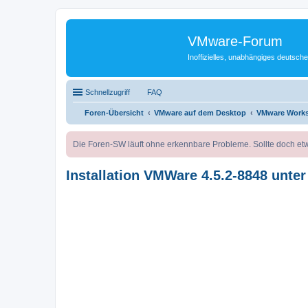
VMware-Forum
Inoffizielles, unabhängiges deuts
Schnellzugriff
FAQ
Foren-Übersicht
VMware auf dem Desktop
VMware Works
Die Foren-SW läuft ohne erkennbare Probleme. Sollte doch etw
Installation VMWare 4.5.2-8848 unte