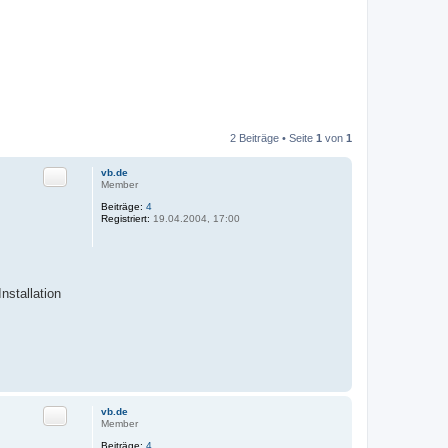
2 Beiträge • Seite
1
von
1
Zitat
vb.de
Member
Beiträge:
4
Registriert:
19.04.2004, 17:00
nstallation
Zitat
vb.de
Member
Beiträge:
4