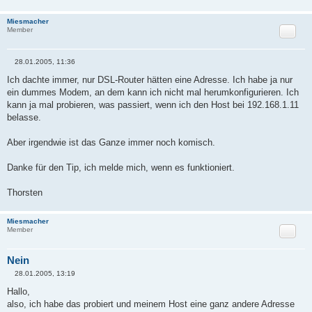
a
g
Miesmacher
Zitat
Member
28.01.2005, 11:36
B
e
Ich dachte immer, nur DSL-Router hätten eine Adresse. Ich habe ja nur
i
ein dummes Modem, an dem kann ich nicht mal herumkonfigurieren. Ich
t
r
kann ja mal probieren, was passiert, wenn ich den Host bei 192.168.1.11
a
belasse.
g
Aber irgendwie ist das Ganze immer noch komisch.
Danke für den Tip, ich melde mich, wenn es funktioniert.
Thorsten
Miesmacher
Zitat
Member
Nein
28.01.2005, 13:19
B
e
Hallo,
i
also, ich habe das probiert und meinem Host eine ganz andere Adresse
t