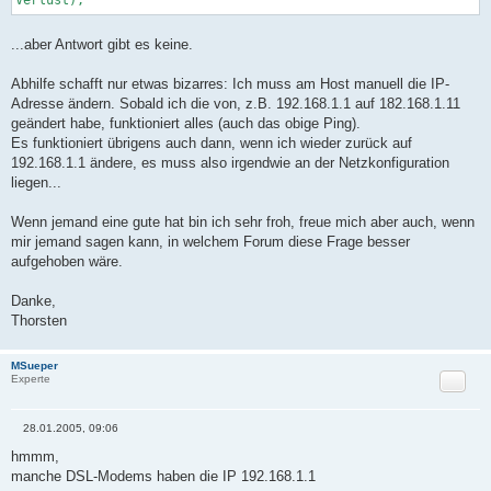
...aber Antwort gibt es keine.
Abhilfe schafft nur etwas bizarres: Ich muss am Host manuell die IP-
Adresse ändern. Sobald ich die von, z.B. 192.168.1.1 auf 182.168.1.11
geändert habe, funktioniert alles (auch das obige Ping).
Es funktioniert übrigens auch dann, wenn ich wieder zurück auf
192.168.1.1 ändere, es muss also irgendwie an der Netzkonfiguration
liegen...
Wenn jemand eine gute hat bin ich sehr froh, freue mich aber auch, wenn
mir jemand sagen kann, in welchem Forum diese Frage besser
aufgehoben wäre.
Danke,
Thorsten
MSueper
Zitat
Experte
28.01.2005, 09:06
B
e
hmmm,
i
manche DSL-Modems haben die IP 192.168.1.1
t
r