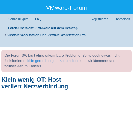
VMware-Forum
Schnellzugriff
FAQ
Registrieren
Anmelden
Foren-Übersicht
VMware auf dem Desktop
VMware Workstation und VMware Workstation Pro
uc
Die Foren-SW läuft ohne erkennbare Probleme. Sollte doch etwas nicht
he
funktionieren,
bitte gerne hier jederzeit melden
und wir kümmern uns
zeitnah darum. Danke!
Klein wenig OT: Host
verliert Netzverbindung