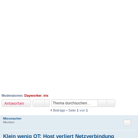
Moderatoren:
Dayworker
,
irix
Antworten
4 Beiträge • Seite
1
von
1
Miesmacher
Zitat
Member
Klein wenig OT: Host verliert Netzverbindung