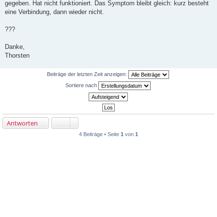
r
gegeben. Hat nicht funktioniert. Das Symptom bleibt gleich: kurz besteht
a
eine Verbindung, dann wieder nicht.
g
???
Danke,
Thorsten
Beiträge der letzten Zeit anzeigen:
Sortiere nach
Antworten
4 Beiträge • Seite
1
von
1