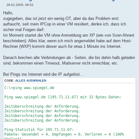
28.01.2005, 08:52
B
e
Hallo,
i
zugegeben, das ist jetzt ein wenig OT, aber da das Problem erst
t
r
auftaucht, seit mein IPCop in einer VM residiert, denke ich, dass ich
a
sicher mal Fragen darf:
g
Im Moment startet die VM ohne Anmeldung am XP (wie von Sven Ahnert
beschrieben). Alles klar, wenn ich mich angemeldet habe auf dem Host-
Rechner (WXP) kommt dieser auch für etwa 1 Minute ins Internet.
Danach brechen alle Verbindungen ab - Seiten, die bis dahin halb geladen
sind, bekommen einen Timeout, Mailserver nicht erreichbar, etc.
Bei Pings ins Internet wird die IP aufgelöst...
CODE:
ALLES AUSWÄHLEN
C:\>ping www.spiegel.de
Ping www.spiegel.de [195.71.11.67] mit 32 Bytes Daten:
Zeitüberschreitung der Anforderung.
Zeitüberschreitung der Anforderung.
Zeitüberschreitung der Anforderung.
Zeitüberschreitung der Anforderung.
Ping-Statistik für 195.71.11.67:
Pakete: Gesendet = 4, Empfangen = 0, Verloren = 4 (100%
Verlust),