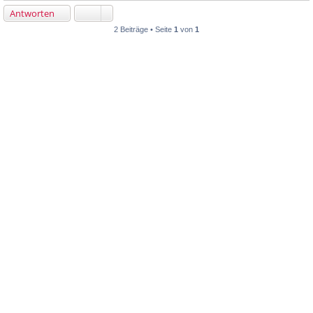
Antworten
2 Beiträge • Seite
1
von
1