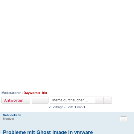
Moderatoren:
Dayworker
,
irix
Antworten
2 Beiträge • Seite
1
von
1
Schneekette
Zitat
Member
Probleme mit Ghost Image in vmware