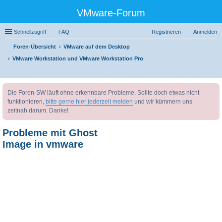
VMware-Forum
Schnellzugriff
FAQ
Registrieren
Anmelden
Foren-Übersicht
VMware auf dem Desktop
VMware Workstation und VMware Workstation Pro
uc
Die Foren-SW läuft ohne erkennbare Probleme. Sollte doch etwas nicht
he
funktionieren,
bitte gerne hier jederzeit melden
und wir kümmern uns
zeitnah darum. Danke!
Probleme mit Ghost
Image in vmware