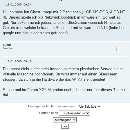
13.01.2005, 09:14
B
e
Hi, ich habe ien Ghost Image mit 2 Partitionen (1 GB MS-DOS, 4 GB NT
i
4). Dieses spiele ich via Netzwerk Bootdisk in vmware ein. So weit so
t
r
gut. Nur bekomme ich jedesmal einen BlueScreen wenn ich NT starte.
a
Gibt es irednwelche bekannten Probleme mit vmware und NT4 (habe bei
g
google und hier leider nichts gefunden)
Lupuz
Zitat
Member
13.01.2005, 09:42
B
e
Du kannst nicht einfach ein Image von einem physischen Server in eine
i
virtuelle Maschine hochfahren. Du wirst immer auf einen Bluescreen
t
r
stossen, da sich ja die Hardware die das WinNt sieht aendert.
a
g
Schau mal im Forum X2Y Migration nach, das ist nur fuer dieses Thema
da!
Beiträge der letzten Zeit anzeigen:
Sortiere nach