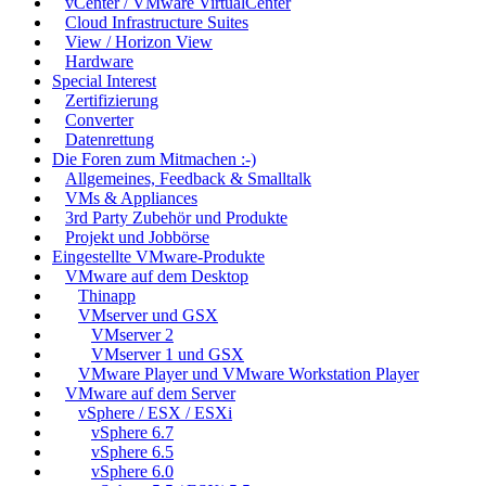
vCenter / VMware VirtualCenter
Cloud Infrastructure Suites
View / Horizon View
Hardware
Special Interest
Zertifizierung
Converter
Datenrettung
Die Foren zum Mitmachen :-)
Allgemeines, Feedback & Smalltalk
VMs & Appliances
3rd Party Zubehör und Produkte
Projekt und Jobbörse
Eingestellte VMware-Produkte
VMware auf dem Desktop
Thinapp
VMserver und GSX
VMserver 2
VMserver 1 und GSX
VMware Player und VMware Workstation Player
VMware auf dem Server
vSphere / ESX / ESXi
vSphere 6.7
vSphere 6.5
vSphere 6.0