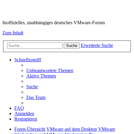
VMware-Forum
Inoffizielles, unabhängiges deutsches VMware-Forum
Zum Inhalt
Erweiterte Suche
Suche
Schnellzugriff
Unbeantwortete Themen
Aktive Themen
Suche
Das Team
FAQ
Anmelden
Registrieren
Foren-Übersicht
VMware auf dem Desktop
VMware