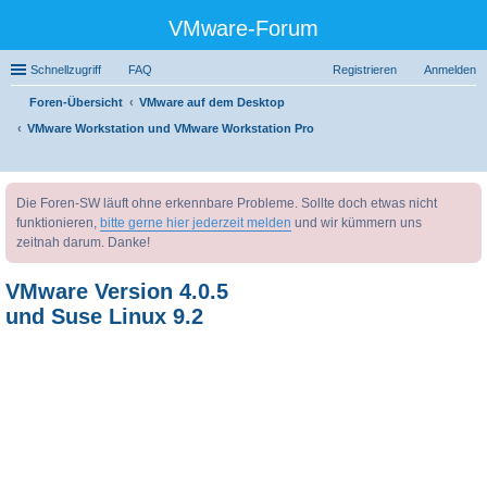
VMware-Forum
Schnellzugriff
FAQ
Registrieren
Anmelden
Foren-Übersicht
VMware auf dem Desktop
VMware Workstation und VMware Workstation Pro
uc
Die Foren-SW läuft ohne erkennbare Probleme. Sollte doch etwas nicht
he
funktionieren,
bitte gerne hier jederzeit melden
und wir kümmern uns
zeitnah darum. Danke!
VMware Version 4.0.5
und Suse Linux 9.2