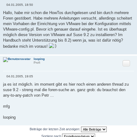
04.01.2005, 18:50
B
e
Hallo, habe mir schon die HowTos durchgelesen und bin durch mehrere
i
Foren gestöbert. Habe mehrere Anleitungen versucht, allerdings scheitert
t
r
mein Vorhaben der Einrichtung von VMware bei der Konfiguration mittels
a
VMware-config.pl. Bevor ich genauer darauf eingehe. Ist es überhaupt
g
möglich diese Version von VMware auf Suse 9.2 zu installieren? Im
Handbuch steht Unterstützung bis 8.2) wenn ja, was ist dafür nötig?
bedanke mich im voraus!
looping
Zitat
Profi
04.01.2005, 19:05
B
e
ja es ist möglich. im moment gibt es hier noch einen anderen thread zu
i
suse 9.2 - streng mal die foren-suche an. ganz grob: du brauchst den
t
r
any-to-any-patch von Petr ...
a
g
mfg
looping
Beiträge der letzten Zeit anzeigen:
Sortiere nach