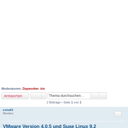
Moderatoren:
Dayworker
,
irix
Antworten
2 Beiträge • Seite
1
von
1
eska83
Zitat
Member
VMware Version 4.0.5 und Suse Linux 9.2