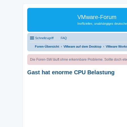
VMware-Forum
Inoffizielles, unabhängiges deuts
Schnellzugriff
FAQ
Foren-Übersicht
VMware auf dem Desktop
VMware Works
Die Foren-SW läuft ohne erkennbare Probleme. Sollte doch etw
Gast hat enorme CPU Belastung