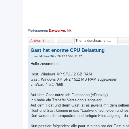
Moderatoren:
Dayworker
,
irix
Antworten
Gast hat enorme CPU Belastung
von
Michael56
»
29.12.2004, 11:47
B
e
Hallo zusammen,
i
t
r
Host: Windows XP SP2 / 2 GB RAM
a
Gast: Windows XP SP2 / 512 MB RAM zugewiesen
g
vmWare 4.5.1 7568
Auf dem Gast nutze ich Filesharing (eDonkey)
Ich habe ein Transfer Verzeichnis angelegt.
Auf dem Host und derm Gast ist es jeweils mit dem selben
Host und Gast können in das "Laufwerk" schreiben und les
Dort werden die temporären und fertigen Files abgelegt, d
Nun passiert folgendes: alle paar Minuten hat der Gast ei