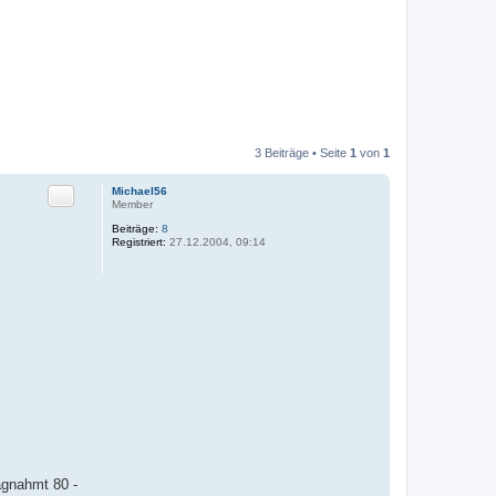
3 Beiträge • Seite
1
von
1
Zitat
Michael56
Member
Beiträge:
8
Registriert:
27.12.2004, 09:14
agnahmt 80 -