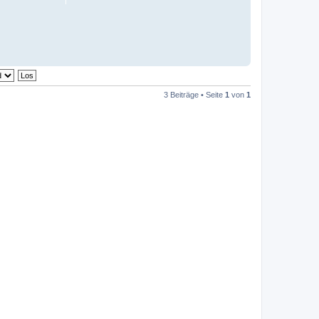
3 Beiträge • Seite
1
von
1