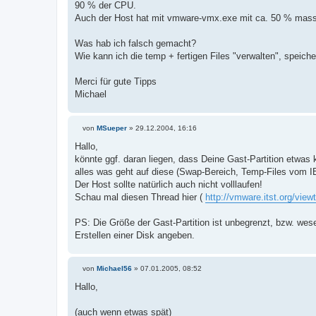
90 % der CPU.
Auch der Host hat mit vmware-vmx.exe mit ca. 50 % mass
Was hab ich falsch gemacht?
Wie kann ich die temp + fertigen Files "verwalten", speich
Merci für gute Tipps
Michael
von
MSueper
»
29.12.2004, 16:16
B
e
Hallo,
i
könnte ggf. daran liegen, dass Deine Gast-Partition etwas 
t
r
alles was geht auf diese (Swap-Bereich, Temp-Files vom IEx
a
Der Host sollte natürlich auch nicht volllaufen!
g
Schau mal diesen Thread hier (
http://vmware.itst.org/vie
PS: Die Größe der Gast-Partition ist unbegrenzt, bzw. wes
Erstellen einer Disk angeben.
von
Michael56
»
07.01.2005, 08:52
B
e
Hallo,
i
t
r
(auch wenn etwas spät)