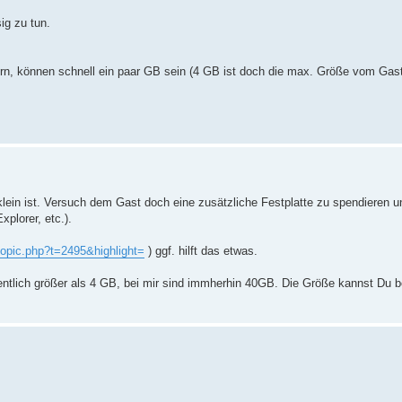
ig zu tun.
ern, können schnell ein paar GB sein (4 GB ist doch die max. Größe vom Gast,
klein ist. Versuch dem Gast doch eine zusätzliche Festplatte zu spendieren u
plorer, etc.).
wtopic.php?t=2495&highlight=
) ggf. hilft das etwas.
entlich größer als 4 GB, bei mir sind immherhin 40GB. Die Größe kannst Du 