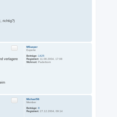
 richtig?)
Zitat
MSueper
Experte
Beiträge:
1425
nd verlagere
Registriert:
11.08.2004, 17:08
Wohnort:
Paderborn
beim
Zitat
Michael56
Member
Beiträge:
8
Registriert:
27.12.2004, 09:14