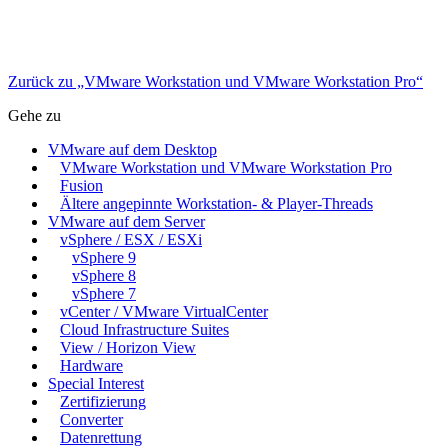
Zurück zu „VMware Workstation und VMware Workstation Pro“
Gehe zu
VMware auf dem Desktop
VMware Workstation und VMware Workstation Pro
Fusion
Ältere angepinnte Workstation- & Player-Threads
VMware auf dem Server
vSphere / ESX / ESXi
vSphere 9
vSphere 8
vSphere 7
vCenter / VMware VirtualCenter
Cloud Infrastructure Suites
View / Horizon View
Hardware
Special Interest
Zertifizierung
Converter
Datenrettung