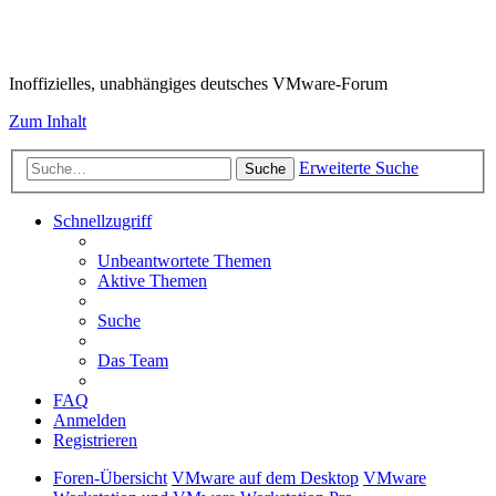
VMware-Forum
Inoffizielles, unabhängiges deutsches VMware-Forum
Zum Inhalt
Erweiterte Suche
Suche
Schnellzugriff
Unbeantwortete Themen
Aktive Themen
Suche
Das Team
FAQ
Anmelden
Registrieren
Foren-Übersicht
VMware auf dem Desktop
VMware