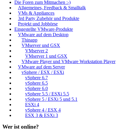
Die Foren zum Mitmachen :-)
Allgemeines, Feedback & Smalltalk
VMs & Appliances
3rd Party Zubehör und Produkte
Projekt und Jobbörse
Eingestellte VMware-Produkte
VMware auf dem Desktop
Thinapp
VMserver und GSX
VMserver 2
VMserver 1 und GSX
VMware Player und VMware Workstation Player
VMware auf dem Server
vSphere / ESX / ESXi
vSphere 6.7
vSphere 6.5
vSphere 6.0
vSphere 5.5 / ESXi 5.5
vSphere 5 / ESXi 5 und 5.1
ESXi 4
vSphere 4 / ESX 4
ESX 3 & ESXi 3
Wer ist online?