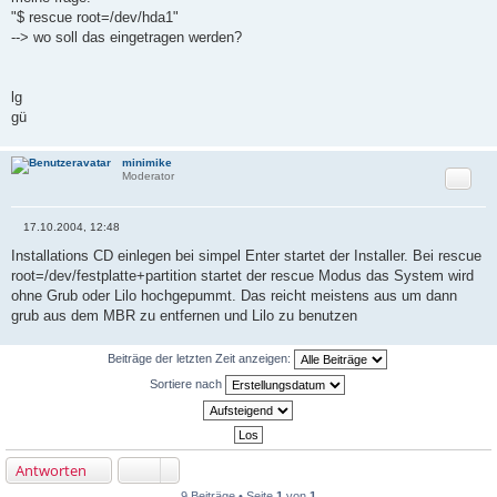
"$ rescue root=/dev/hda1"
--> wo soll das eingetragen werden?
lg
gü
minimike
Zitat
Moderator
17.10.2004, 12:48
B
e
Installations CD einlegen bei simpel Enter startet der Installer. Bei rescue
i
root=/dev/festplatte+partition startet der rescue Modus das System wird
t
r
ohne Grub oder Lilo hochgepummt. Das reicht meistens aus um dann
a
grub aus dem MBR zu entfernen und Lilo zu benutzen
g
Beiträge der letzten Zeit anzeigen:
Sortiere nach
Antworten
9 Beiträge • Seite
1
von
1