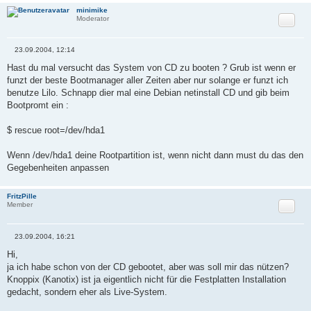
minimike
Zitat
Moderator
23.09.2004, 12:14
B
e
Hast du mal versucht das System von CD zu booten ? Grub ist wenn er
i
funzt der beste Bootmanager aller Zeiten aber nur solange er funzt ich
t
r
benutze Lilo. Schnapp dier mal eine Debian netinstall CD und gib beim
a
Bootpromt ein :
g
$ rescue root=/dev/hda1
Wenn /dev/hda1 deine Rootpartition ist, wenn nicht dann must du das den
Gegebenheiten anpassen
FritzPille
Zitat
Member
23.09.2004, 16:21
B
e
Hi,
i
ja ich habe schon von der CD gebootet, aber was soll mir das nützen?
t
r
Knoppix (Kanotix) ist ja eigentlich nicht für die Festplatten Installation
a
gedacht, sondern eher als Live-System.
g