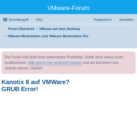
VMware-Forum
Schnellzugriff
FAQ
Registrieren
Anmelden
Foren-Übersicht
VMware auf dem Desktop
VMware Workstation und VMware Workstation Pro
uc
Die Foren-SW läuft ohne erkennbare Probleme. Sollte doch etwas nicht
he
funktionieren,
bitte gerne hier jederzeit melden
und wir kümmern uns
zeitnah darum. Danke!
Kanotix 8 auf VMWare?
GRUB Error!