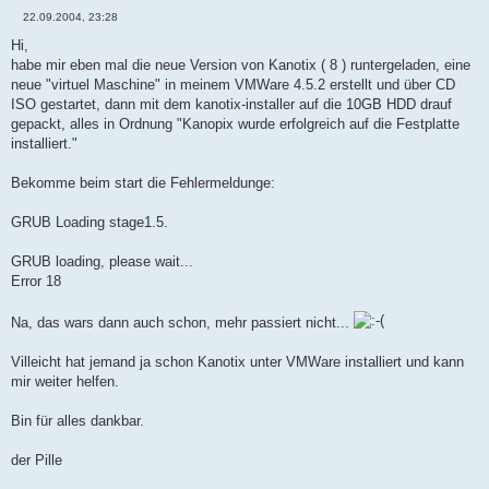
22.09.2004, 23:28
B
e
Hi,
i
habe mir eben mal die neue Version von Kanotix ( 8 ) runtergeladen, eine
t
r
neue "virtuel Maschine" in meinem VMWare 4.5.2 erstellt und über CD
a
ISO gestartet, dann mit dem kanotix-installer auf die 10GB HDD drauf
g
gepackt, alles in Ordnung "Kanopix wurde erfolgreich auf die Festplatte
installiert."
Bekomme beim start die Fehlermeldunge:
GRUB Loading stage1.5.
GRUB loading, please wait...
Error 18
Na, das wars dann auch schon, mehr passiert nicht...
Villeicht hat jemand ja schon Kanotix unter VMWare installiert und kann
mir weiter helfen.
Bin für alles dankbar.
der Pille