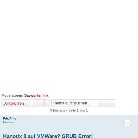
Moderatoren:
Dayworker
,
irix
Antworten
9 Beiträge • Seite
1
von
1
FritzPille
Zitat
Member
Kanotix 8 auf VMWare? GRUB Error!