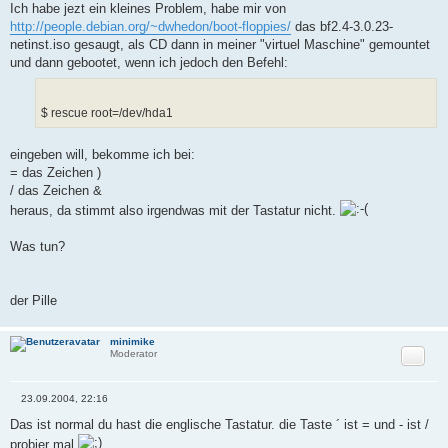
Ich habe jezt ein kleines Problem, habe mir von
http://people.debian.org/~dwhedon/boot-floppies/
das bf2.4-3.0.23-
netinst.iso gesaugt, als CD dann in meiner "virtuel Maschine" gemountet
und dann gebootet, wenn ich jedoch den Befehl:
$ rescue root=/dev/hda1
eingeben will, bekomme ich bei:
= das Zeichen )
/ das Zeichen &
heraus, da stimmt also irgendwas mit der Tastatur nicht.
Was tun?
der Pille
minimike
Zitat
Moderator
23.09.2004, 22:16
B
e
Das ist normal du hast die englische Tastatur. die Taste ´ ist = und - ist /
i
probier mal
t