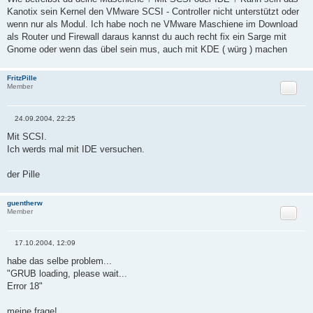
i
Kanotix sein Kernel den VMware SCSI - Controller nicht unterstützt oder
t
r
wenn nur als Modul. Ich habe noch ne VMware Maschiene im Download
a
als Router und Firewall daraus kannst du auch recht fix ein Sarge mit
g
Gnome oder wenn das übel sein mus, auch mit KDE ( würg ) machen
FritzPille
Zitat
Member
24.09.2004, 22:25
B
e
Mit SCSI.
i
Ich werds mal mit IDE versuchen.
t
r
a
der Pille
g
guentherw
Zitat
Member
17.10.2004, 12:09
B
e
habe das selbe problem...
i
"GRUB loading, please wait...
t
r
Error 18"
a
g
meine frage!