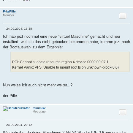
r
a
g
FritzPille
Zitat
Member
24.09.2004, 16:35
B
e
Ich hab jezt nochmal eine neue "virtuel Maschine" gemacht und neu
i
installiert, weil ich das nicht gebacken bekommen habe, komme jezt nach
t
r
der Bootauswahl zu dem Ergebnis:
a
g
PCI: Cannot allocate resource region 4 device 0000:00:07.1
Kernel Panic: VFS: Unable to mount root fs on unknown-block(0,0)
Nun weiss ich auch nicht mehr weiter...?
der Pille
minimike
Zitat
Moderator
24.09.2004, 20:12
B
e
Wie betreibst du deine Maschiene ? Mit SCSI oder IDE ? Kann sein das