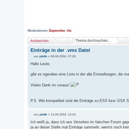
Moderatoren:
Dayworker
,
irix
Antworten
Einträge in der .vmx Datei
von
pfaffe
»
09.09.2004, 07:29
B
e
Hallo Leute,
i
t
r
gibt es irgendwo eine Liste in der alle Einstellungen, die
a
g
Vielen Dank im voraus!
P.S. Wie kompatibel sind die Einträge zu ESX bzw. GSX S
von
pfaffe
»
13.09.2004, 13:43
B
e
Ich weiß ja, dass ich aus Versehen im falschen Forum gep
i
ja an dieser Stelle mal Einträge sammeln, wenn's noch kein
t