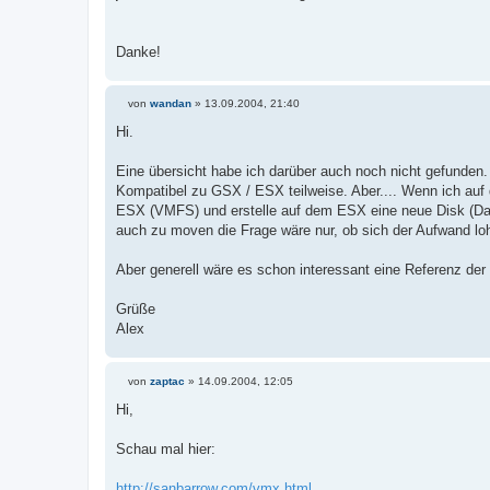
r
a
g
Danke!
von
wandan
»
13.09.2004, 21:40
B
e
Hi.
i
t
r
Eine übersicht habe ich darüber auch noch nicht gefunden.
a
Kompatibel zu GSX / ESX teilweise. Aber.... Wenn ich auf
g
ESX (VMFS) und erstelle auf dem ESX eine neue Disk (Dau
auch zu moven die Frage wäre nur, ob sich der Aufwand loh
Aber generell wäre es schon interessant eine Referenz der
Grüße
Alex
von
zaptac
»
14.09.2004, 12:05
B
e
Hi,
i
t
r
Schau mal hier:
a
g
http://sanbarrow.com/vmx.html