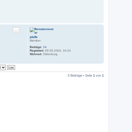
Zitat
pfaffe
Member
Beiträge:
14
Registriert:
09.06.2004, 16:24
Wohnort:
Oldenburg
5 Beiträge • Seite
1
von
1