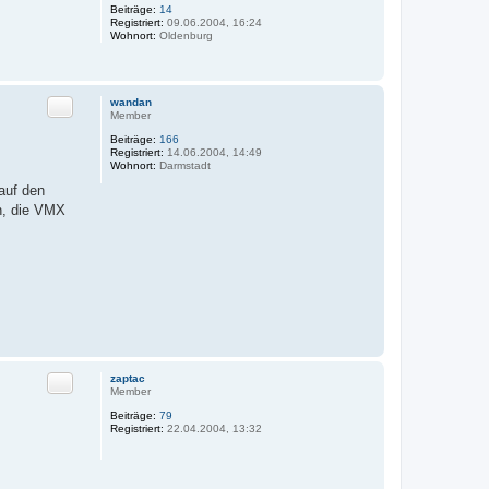
Beiträge:
14
Registriert:
09.06.2004, 16:24
Wohnort:
Oldenburg
Zitat
wandan
Member
Beiträge:
166
Registriert:
14.06.2004, 14:49
Wohnort:
Darmstadt
auf den
n, die VMX
Zitat
zaptac
Member
Beiträge:
79
Registriert:
22.04.2004, 13:32