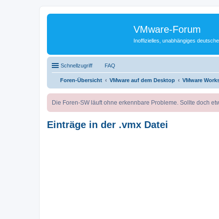
VMware-Forum
Inoffizielles, unabhängiges deuts
Schnellzugriff
FAQ
Foren-Übersicht
VMware auf dem Desktop
VMware Works
Die Foren-SW läuft ohne erkennbare Probleme. Sollte doch etw
Einträge in der .vmx Datei