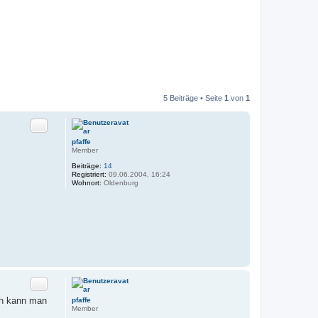
5 Beiträge • Seite
1
von
1
Zitat
pfaffe
Member
Beiträge:
14
Registriert:
09.06.2004, 16:24
Wohnort:
Oldenburg
Zitat
ch kann man
pfaffe
Member