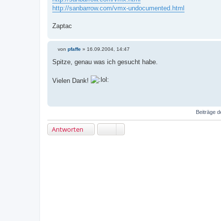
http://sanbarrow.com/vmx-undocumented.html
Zaptac
von
pfaffe
»
16.09.2004, 14:47
B
e
Spitze, genau was ich gesucht habe.
i
t
r
Vielen Dank!
a
g
Beiträge d
Antworten