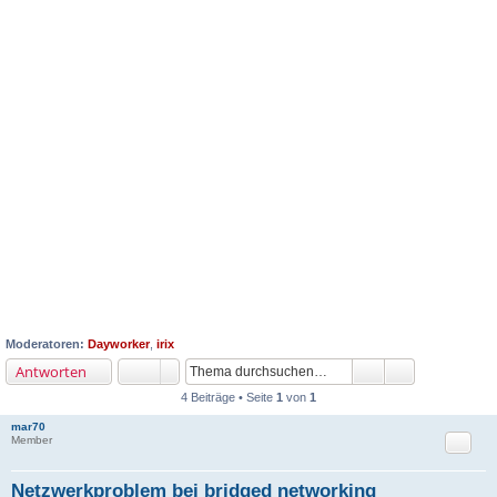
Moderatoren:
Dayworker
,
irix
Antworten
4 Beiträge • Seite
1
von
1
mar70
Zitat
Member
Netzwerkproblem bei bridged networking