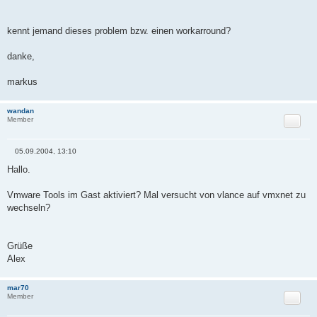
kennt jemand dieses problem bzw. einen workarround?
danke,
markus
wandan
Zitat
Member
05.09.2004, 13:10
B
e
Hallo.
i
t
r
Vmware Tools im Gast aktiviert? Mal versucht von vlance auf vmxnet zu
a
wechseln?
g
Grüße
Alex
mar70
Zitat
Member