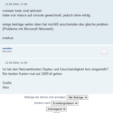
12.09.2004, 17:08
B
e
vmware tools sind aktiviert.
i
habe von vlance auf vmxnet gewechselt, jedoch ohne erfolg.
t
r
a
einige beiträge weiter oben hat mich65 anscheinden das gleiche problem
g
(Probleme mit Microsoft Netzwerk).
markus
wandan
Zitat
Member
12.09.2004, 21:58
B
e
Ist bei den Netzwerkkarten Duplex und Geschwindigkeit fest eingestellt?
i
Bei beiden Karten mal auf 100Full gehen.
t
r
a
Grüße
g
Alex
Beiträge der letzten Zeit anzeigen:
Sortiere nach