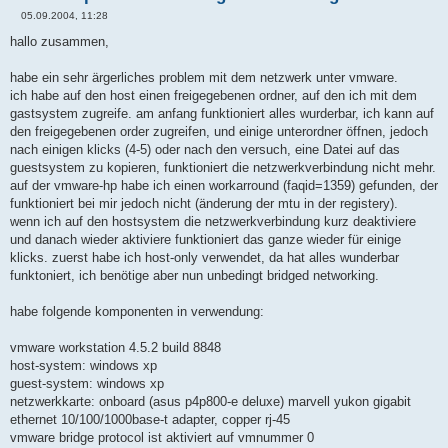
05.09.2004, 11:28
B
e
hallo zusammen,
i
t
r
habe ein sehr ärgerliches problem mit dem netzwerk unter vmware.
a
ich habe auf den host einen freigegebenen ordner, auf den ich mit dem
g
gastsystem zugreife. am anfang funktioniert alles wurderbar, ich kann auf
den freigegebenen order zugreifen, und einige unterordner öffnen, jedoch
nach einigen klicks (4-5) oder nach den versuch, eine Datei auf das
guestsystem zu kopieren, funktioniert die netzwerkverbindung nicht mehr.
auf der vmware-hp habe ich einen workarround (faqid=1359) gefunden, der
funktioniert bei mir jedoch nicht (änderung der mtu in der registery).
wenn ich auf den hostsystem die netzwerkverbindung kurz deaktiviere
und danach wieder aktiviere funktioniert das ganze wieder für einige
klicks. zuerst habe ich host-only verwendet, da hat alles wunderbar
funktoniert, ich benötige aber nun unbedingt bridged networking.
habe folgende komponenten in verwendung:
vmware workstation 4.5.2 build 8848
host-system: windows xp
guest-system: windows xp
netzwerkkarte: onboard (asus p4p800-e deluxe) marvell yukon gigabit
ethernet 10/100/1000base-t adapter, copper rj-45
vmware bridge protocol ist aktiviert auf vmnummer 0