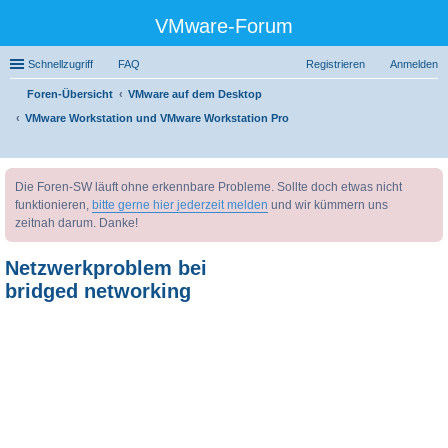
VMware-Forum
Schnellzugriff
FAQ
Registrieren
Anmelden
Foren-Übersicht
VMware auf dem Desktop
VMware Workstation und VMware Workstation Pro
uc
Die Foren-SW läuft ohne erkennbare Probleme. Sollte doch etwas nicht
he
funktionieren,
bitte gerne hier jederzeit melden
und wir kümmern uns
zeitnah darum. Danke!
Netzwerkproblem bei
bridged networking