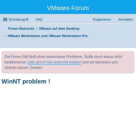
VMware-Forum
Schnellzugriff
FAQ
Registrieren
Anmelden
Foren-Übersicht
VMware auf dem Desktop
VMware Workstation und VMware Workstation Pro
uc
Die Foren-SW läuft ohne erkennbare Probleme. Sollte doch etwas nicht
he
funktionieren,
bitte gerne hier jederzeit melden
und wir kümmern uns
zeitnah darum. Danke!
WinNT problem !