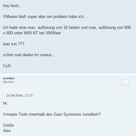
B
e
hey leutz...
i
t
r
VMware läuft super aber ein problem habe ich ...
a
g
ich habe eine max. auflösung von 16 farben und max. auflösung von 800
x 600 unter WIN NT bei VMWare
was tun ???
schon mal danke im voraus...
CyA
wandan
Zitat
Member
24.08.2004, 17:27
B
e
Hi.
i
t
r
Vmware Tools innerhalb des Gast Systemes installiert?
a
g
Grüße
Alex