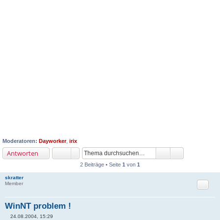
Moderatoren:
Dayworker
,
irix
Antworten
2 Beiträge • Seite
1
von
1
skratter
Zitat
Member
WinNT problem !
24.08.2004, 15:29