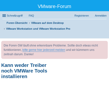
VMware-Forum
Schnellzugriff
FAQ
Registrieren
Anmelden
Foren-Übersicht
VMware auf dem Desktop
VMware Workstation und VMware Workstation Pro
uc
Die Foren-SW läuft ohne erkennbare Probleme. Sollte doch etwas nicht
he
funktionieren,
bitte gerne hier jederzeit melden
und wir kümmern uns
zeitnah darum. Danke!
Kann weder Treiber
noch VMWare Tools
installieren