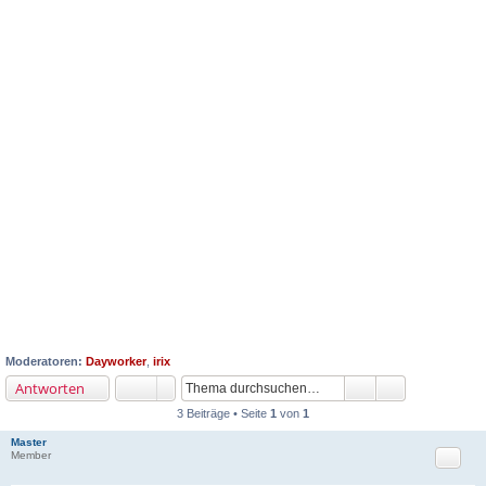
Moderatoren:
Dayworker
,
irix
Antworten
3 Beiträge • Seite
1
von
1
Master
Zitat
Member