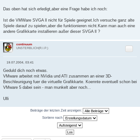
t
r
Das oben hat sich erledigt,aber eine Frage habe ich noch:
a
g
Ist die VMWare SVGA ll nicht für Spiele geeignet.Ich versuche ganz alte
Spiele darauf zu spielen,aber die funktionieren nicht.Kann man auch eine
andere Grafikkarte installieren außer dieser SVGA ll ?
continuum
Zitat
UNSTERBLICH(R.I.P.)
19.07.2004, 03:41
B
e
Geduld dich noch etwas.
i
VMware arbeitet mit NVidia und ATI zusammen an einer 3D-
t
r
Beschleunigung fuer die virtuelle Grafikkarte. Koennte eventuell schon bei
a
VMware 5 dabei sein - man munkelt aber noch...
g
Ulli
Beiträge der letzten Zeit anzeigen:
Sortiere nach