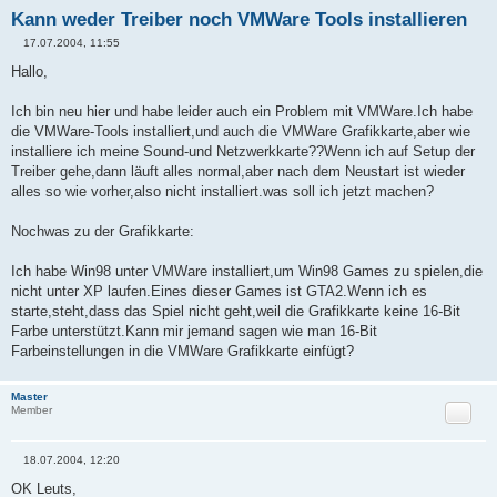
Kann weder Treiber noch VMWare Tools installieren
17.07.2004, 11:55
B
e
Hallo,
i
t
r
Ich bin neu hier und habe leider auch ein Problem mit VMWare.Ich habe
a
die VMWare-Tools installiert,und auch die VMWare Grafikkarte,aber wie
g
installiere ich meine Sound-und Netzwerkkarte??Wenn ich auf Setup der
Treiber gehe,dann läuft alles normal,aber nach dem Neustart ist wieder
alles so wie vorher,also nicht installiert.was soll ich jetzt machen?
Nochwas zu der Grafikkarte:
Ich habe Win98 unter VMWare installiert,um Win98 Games zu spielen,die
nicht unter XP laufen.Eines dieser Games ist GTA2.Wenn ich es
starte,steht,dass das Spiel nicht geht,weil die Grafikkarte keine 16-Bit
Farbe unterstützt.Kann mir jemand sagen wie man 16-Bit
Farbeinstellungen in die VMWare Grafikkarte einfügt?
Master
Zitat
Member
18.07.2004, 12:20
B
e
OK Leuts,
i