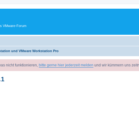
ches VMware-Forum
tation und VMware Workstation Pro
as nicht funktionieren,
bitte gerne hier jederzeit melden
und wir kümmern uns zeit
.1