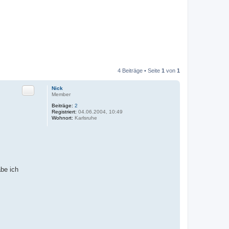
4 Beiträge • Seite
1
von
1
Zitat
Nick
Member
Beiträge:
2
Registriert:
04.06.2004, 10:49
Wohnort:
Karlsruhe
be ich