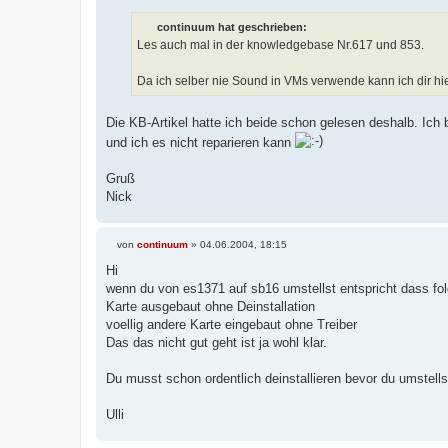
continuum hat geschrieben:
Les auch mal in der knowledgebase Nr.617 und 853.
Da ich selber nie Sound in VMs verwende kann ich dir hi
Die KB-Artikel hatte ich beide schon gelesen deshalb. Ich 
und ich es nicht reparieren kann
Gruß
Nick
von
continuum
»
04.06.2004, 18:15
B
e
Hi
i
wenn du von es1371 auf sb16 umstellst entspricht dass fo
t
r
Karte ausgebaut ohne Deinstallation
a
voellig andere Karte eingebaut ohne Treiber
g
Das das nicht gut geht ist ja wohl klar.
Du musst schon ordentlich deinstallieren bevor du umstells
Ulli