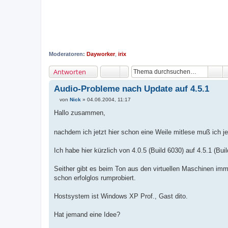
Moderatoren:
Dayworker
,
irix
Antworten
Audio-Probleme nach Update auf 4.5.1
von
Nick
»
04.06.2004, 11:17
B
e
Hallo zusammen,
i
t
r
nachdem ich jetzt hier schon eine Weile mitlese muß ich j
a
g
Ich habe hier kürzlich von 4.0.5 (Build 6030) auf 4.5.1 (Bui
Seither gibt es beim Ton aus den virtuellen Maschinen im
schon erfolglos rumprobiert.
Hostsystem ist Windows XP Prof., Gast dito.
Hat jemand eine Idee?