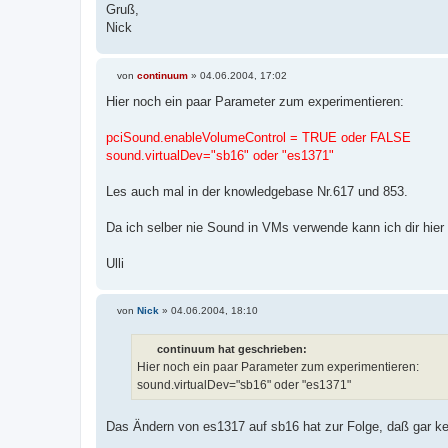
Gruß,
Nick
von
continuum
»
04.06.2004, 17:02
B
e
Hier noch ein paar Parameter zum experimentieren:
i
t
r
pciSound.enableVolumeControl = TRUE oder FALSE
a
sound.virtualDev="sb16" oder "es1371"
g
Les auch mal in der knowledgebase Nr.617 und 853.
Da ich selber nie Sound in VMs verwende kann ich dir hier
Ulli
von
Nick
»
04.06.2004, 18:10
B
e
i
continuum hat geschrieben:
t
Hier noch ein paar Parameter zum experimentieren:
r
a
sound.virtualDev="sb16" oder "es1371"
g
Das Ändern von es1317 auf sb16 hat zur Folge, daß gar kei