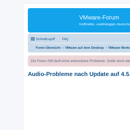
VMware-Forum
Inoffizielles, unabhängiges deuts
Schnellzugriff
FAQ
Foren-Übersicht
VMware auf dem Desktop
VMware Works
Die Foren-SW läuft ohne erkennbare Probleme. Sollte doch etw
Audio-Probleme nach Update auf 4.5