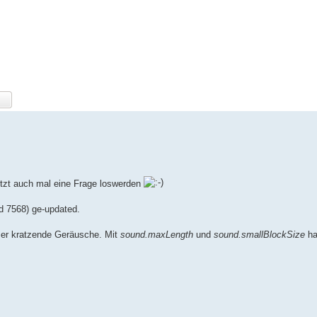
etzt auch mal eine Frage loswerden
ld 7568) ge-updated.
mer kratzende Geräusche. Mit
sound.maxLength
und
sound.smallBlockSize
ha