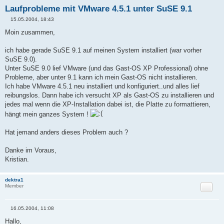
Laufprobleme mit VMware 4.5.1 unter SuSE 9.1
15.05.2004, 18:43
B
e
Moin zusammen,
i
t
r
ich habe gerade SuSE 9.1 auf meinen System installiert (war vorher
a
SuSE 9.0).
g
Unter SuSE 9.0 lief VMware (und das Gast-OS XP Professional) ohne
Probleme, aber unter 9.1 kann ich mein Gast-OS nicht installieren.
Ich habe VMware 4.5.1 neu installiert und konfiguriert..und alles lief
reibungslos. Dann habe ich versucht XP als Gast-OS zu installieren und
jedes mal wenn die XP-Installation dabei ist, die Platte zu formattieren,
hängt mein ganzes System !
Hat jemand anders dieses Problem auch ?
Danke im Voraus,
Kristian.
dektra1
Zitat
Member
16.05.2004, 11:08
B
e
Hallo,