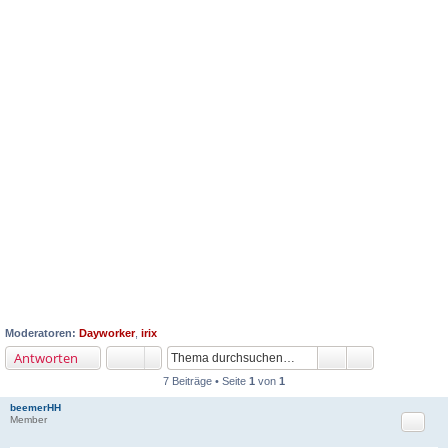
Moderatoren:
Dayworker
,
irix
Antworten
7 Beiträge • Seite
1
von
1
beemerHH
Zitat
Member