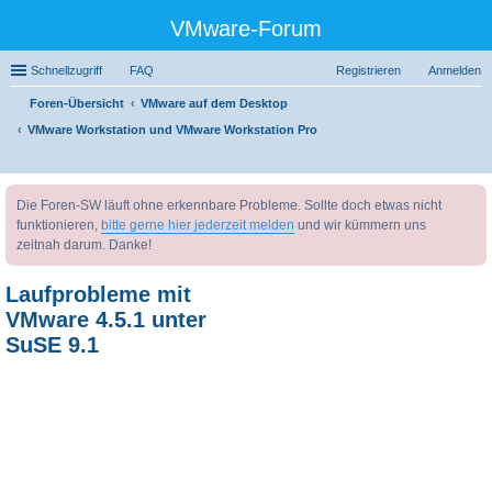
VMware-Forum
Schnellzugriff
FAQ
Registrieren
Anmelden
Foren-Übersicht
VMware auf dem Desktop
VMware Workstation und VMware Workstation Pro
uc
Die Foren-SW läuft ohne erkennbare Probleme. Sollte doch etwas nicht
he
funktionieren,
bitte gerne hier jederzeit melden
und wir kümmern uns
zeitnah darum. Danke!
Laufprobleme mit
VMware 4.5.1 unter
SuSE 9.1