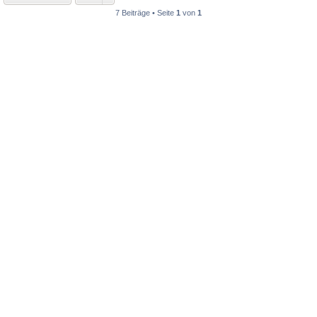
7 Beiträge • Seite
1
von
1