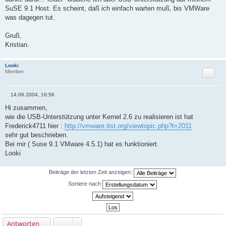
a
SuSE 9.1 Host. Es scheint, daß ich einfach warten muß, bis VMWare
g
was dagegen tut.
Gruß,
Kristian.
Looki
Zitat
Member
14.06.2004, 16:56
B
e
Hi zusammen,
i
wie die USB-Unterstützung unter Kernel 2.6 zu realisieren ist hat
t
r
Frederick4711 hier :
http://vmware.itst.org/viewtopic.php?t=2011
a
sehr gut beschrieben.
g
Bei mir ( Suse 9.1 VMware 4.5.1) hat es funktioniert.
Looki
Beiträge der letzten Zeit anzeigen:
Sortiere nach
Antworten