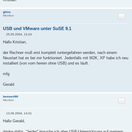
ghinz
Zitat
Member
USB und VMware unter SuSE 9.1
25.05.2004, 13:24
B
e
Hallo Kristian,
i
t
r
der Rechner muß erst komplett runtergefahren werden, nach einem
a
Neustart hat es bei mir funktioniert. Jedenfalls mit W2K, XP habe ich neu
g
installiert (von vorn herein ohne USB) und es läuft.
mfg
Gerald
beemerHH
Zitat
Member
13.06.2004, 14:01
B
e
Hallo Gerald,
i
t
r
danke dafür..."leider" brauche ich aber USB-Unterstützung auf meinem