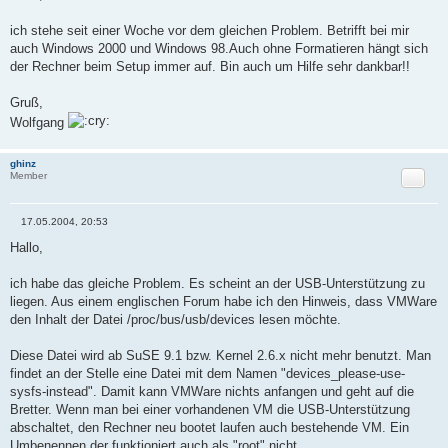
i
t
r
ich stehe seit einer Woche vor dem gleichen Problem. Betrifft bei mir
a
auch Windows 2000 und Windows 98.Auch ohne Formatieren hängt sich
g
der Rechner beim Setup immer auf. Bin auch um Hilfe sehr dankbar!!
Gruß,
Wolfgang
ghinz
Zitat
Member
17.05.2004, 20:53
B
e
Hallo,
i
t
r
ich habe das gleiche Problem. Es scheint an der USB-Unterstützung zu
a
liegen. Aus einem englischen Forum habe ich den Hinweis, dass VMWare
g
den Inhalt der Datei /proc/bus/usb/devices lesen möchte.
Diese Datei wird ab SuSE 9.1 bzw. Kernel 2.6.x nicht mehr benutzt. Man
findet an der Stelle eine Datei mit dem Namen "devices_please-use-
sysfs-instead". Damit kann VMWare nichts anfangen und geht auf die
Bretter. Wenn man bei einer vorhandenen VM die USB-Unterstützung
abschaltet, den Rechner neu bootet laufen auch bestehende VM. Ein
Umbenennen der funktioniert auch als "root" nicht.