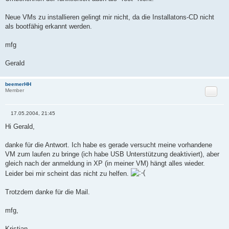
Neue VMs zu installieren gelingt mir nicht, da die Installatons-CD nicht
als bootfähig erkannt werden.
mfg
Gerald
beemerHH
Zitat
Member
17.05.2004, 21:45
B
e
Hi Gerald,
i
t
r
danke für die Antwort. Ich habe es gerade versucht meine vorhandene
a
VM zum laufen zu bringe (ich habe USB Unterstützung deaktiviert), aber
g
gleich nach der anmeldung in XP (in meiner VM) hängt alles wieder.
Leider bei mir scheint das nicht zu helfen.
Trotzdem danke für die Mail.
mfg,
Kristian.