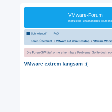
VMware-Forum
Inoffizielles, unabhängiges deuts
Schnellzugriff
FAQ
Foren-Übersicht
VMware auf dem Desktop
VMware Works
Die Foren-SW läuft ohne erkennbare Probleme. Sollte doch etw
VMware extrem langsam :(