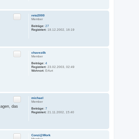
Zitat
reto2000
Member
Beiträge:
27
Registriert:
18.12.2002, 16:19
Zitat
chavez4k
Member
Beiträge:
4
Registriert:
23.02.2003, 02:49
Wohnort:
Erfurt
Zitat
michael
Member
sagen, das
Beiträge:
7
Registriert:
21.11.2002, 15:40
Zitat
Conzi@Work
Member