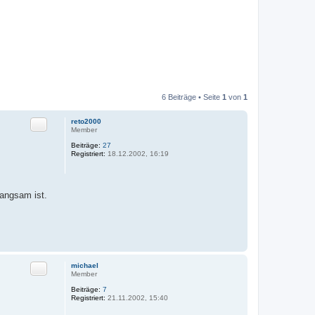
6 Beiträge • Seite
1
von
1
Zitat
reto2000
Member
Beiträge:
27
Registriert:
18.12.2002, 16:19
langsam ist.
Zitat
michael
Member
Beiträge:
7
Registriert:
21.11.2002, 15:40