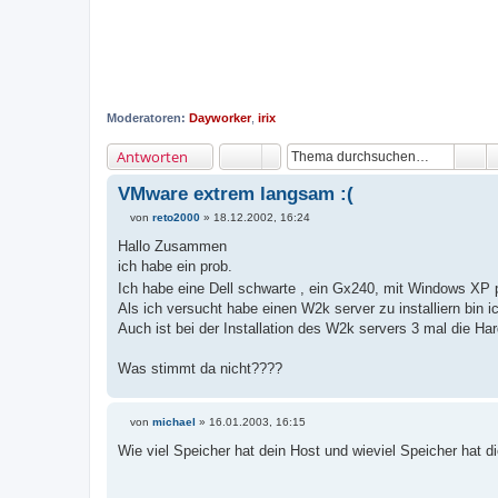
Moderatoren:
Dayworker
,
irix
Antworten
VMware extrem langsam :(
von
reto2000
»
18.12.2002, 16:24
B
e
Hallo Zusammen
i
ich habe ein prob.
t
r
Ich habe eine Dell schwarte , ein Gx240, mit Windows XP
a
Als ich versucht habe einen W2k server zu installiern bin 
g
Auch ist bei der Installation des W2k servers 3 mal die 
Was stimmt da nicht????
von
michael
»
16.01.2003, 16:15
B
e
Wie viel Speicher hat dein Host und wieviel Speicher hat d
i
t
r