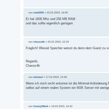
a
g
von
reto2000
»
25.02.2003, 14:00
B
e
Er hat 1600 Mhz und 256 MB RAM
i
und das sollte eigentlich genügen
t
r
a
g
von
chavez4k
»
25.02.2003, 22:33
B
e
Fraglich! Wieviel Speicher weisst du denn dem Guest z
i
t
r
a
Regards,
g
Chavez4k
von
michael
»
17.03.2003, 15:36
B
e
Wenn ich mich recht entsinne ist die Minimal-Anforderung
i
selbst auf einem realen System ein W2K Server mit wenige
t
r
a
g
von
Conzi@Work
»
19.03.2003, 14:42
B