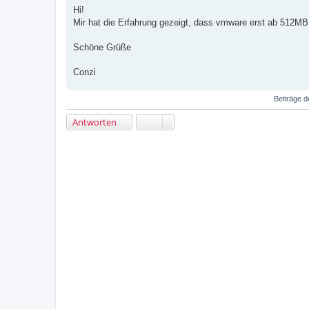
e
Hi!
i
Mir hat die Erfahrung gezeigt, dass vmware erst ab 512MB
t
r
a
Schöne Grüße
g
Conzi
Beiträge d
Antworten