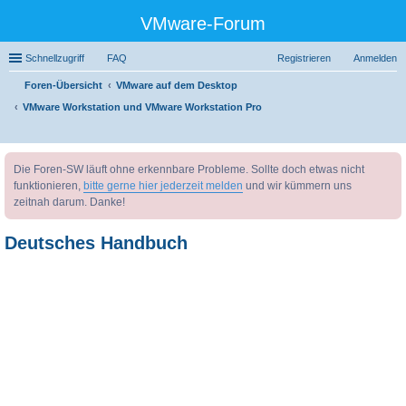
VMware-Forum
Schnellzugriff
FAQ
Registrieren
Anmelden
Foren-Übersicht
VMware auf dem Desktop
VMware Workstation und VMware Workstation Pro
uc
Die Foren-SW läuft ohne erkennbare Probleme. Sollte doch etwas nicht
he
funktionieren,
bitte gerne hier jederzeit melden
und wir kümmern uns
zeitnah darum. Danke!
Deutsches Handbuch