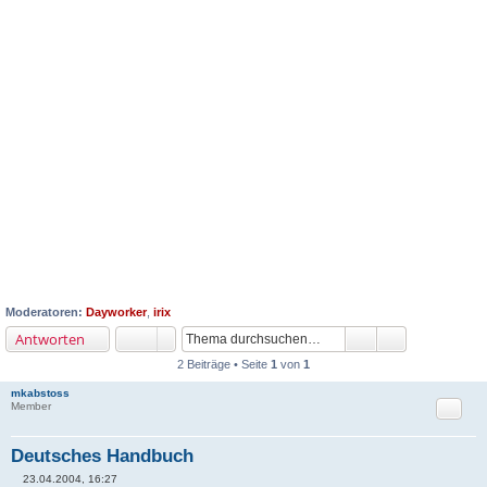
Moderatoren:
Dayworker
,
irix
Antworten
2 Beiträge • Seite
1
von
1
mkabstoss
Zitat
Member
Deutsches Handbuch
23.04.2004, 16:27