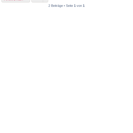
2 Beiträge • Seite
1
von
1