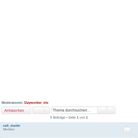
Moderatoren:
Dayworker
,
irix
Antworten
5 Beiträge • Seite
1
von
1
call_martin
Zitat
Member