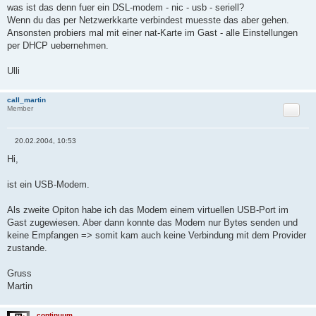
was ist das denn fuer ein DSL-modem - nic - usb - seriell?
t
r
Wenn du das per Netzwerkkarte verbindest muesste das aber gehen.
a
Ansonsten probiers mal mit einer nat-Karte im Gast - alle Einstellungen
g
per DHCP uebernehmen.
Ulli
call_martin
Zitat
Member
20.02.2004, 10:53
B
e
Hi,
i
t
r
ist ein USB-Modem.
a
g
Als zweite Opiton habe ich das Modem einem virtuellen USB-Port im
Gast zugewiesen. Aber dann konnte das Modem nur Bytes senden und
keine Empfangen => somit kam auch keine Verbindung mit dem Provider
zustande.
Gruss
Martin
continuum