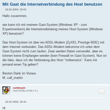
Mit Gast die Internetverbindung des Host benutzen
19.02.2004, 20:01
B
e
Hallo zusammen,
i
t
r
wie kann ich mit meinem Gast-System (Windows XP - zum
a
Experimentiern) die Internetverbindung meines Host-System (Windows
g
XP) benutzen?
Das Host-System ist über ein ADSL-Modem (ZyXEL Prestige 603C) mit
dem Internet verbunden. Das ADSL-Modem bekomme ich unter dem
Gast-System nicht zum laufen. Zwar werden Daten versendet, aber es
können keine Empfangen werden (kein Firewall im Gast-System). Nun ist
die Idee, dass ich die Verbindung des Host "mitbenutze". Kann mir
jemand einen Tip geben?
Besten Dank im Voraus
M. call_martin
continuum
Zitat
UNSTERBLICH(R.I.P.)
19.02.2004, 20:41
B
e
Hi
i