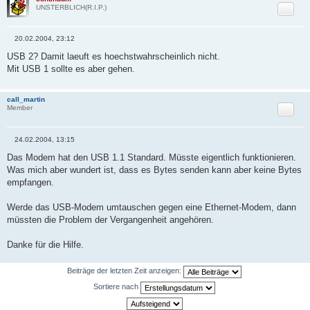
Zitat
UNSTERBLICH(R.I.P.)
20.02.2004, 23:12
B
e
USB 2? Damit laeuft es hoechstwahrscheinlich nicht.
i
Mit USB 1 sollte es aber gehen.
t
r
a
g
call_martin
Zitat
Member
24.02.2004, 13:15
B
e
Das Modem hat den USB 1.1 Standard. Müsste eigentlich funktionieren.
i
Was mich aber wundert ist, dass es Bytes senden kann aber keine Bytes
t
r
empfangen.
a
g
Werde das USB-Modem umtauschen gegen eine Ethernet-Modem, dann
müssten die Problem der Vergangenheit angehören.
Danke für die Hilfe.
Beiträge der letzten Zeit anzeigen:
Sortiere nach