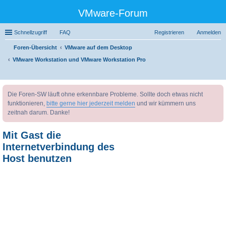
VMware-Forum
Schnellzugriff
FAQ
Registrieren
Anmelden
Foren-Übersicht
VMware auf dem Desktop
VMware Workstation und VMware Workstation Pro
uc
Die Foren-SW läuft ohne erkennbare Probleme. Sollte doch etwas nicht
he
funktionieren,
bitte gerne hier jederzeit melden
und wir kümmern uns
zeitnah darum. Danke!
Mit Gast die
Internetverbindung des
Host benutzen